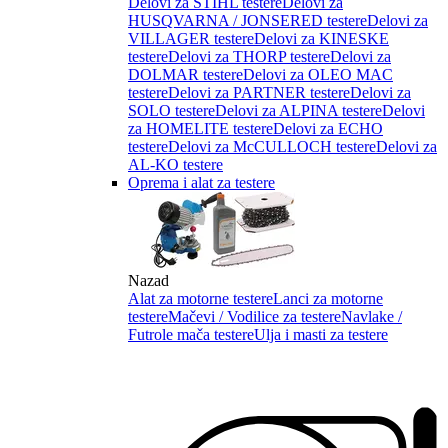
Delovi za STIHL testere
Delovi za
HUSQVARNA / JONSERED testere
Delovi za
VILLAGER testere
Delovi za KINESKE
testere
Delovi za THORP testere
Delovi za
DOLMAR testere
Delovi za OLEO MAC
testere
Delovi za PARTNER testere
Delovi za
SOLO testere
Delovi za ALPINA testere
Delovi
za HOMELITE testere
Delovi za ECHO
testere
Delovi za McCULLOCH testere
Delovi za
AL-KO testere
Oprema i alat za testere
Nazad
Alat za motorne testere
Lanci za motorne
testere
Mačevi / Vodilice za testere
Navlake /
Futrole mača testere
Ulja i masti za testere