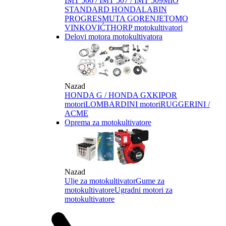
IMT 506 / IMT 507 / IMT 509
MIO
STANDARD HONDA
LABIN
PROGRES
MUTA GORENJE
TOMO
VINKOVIĆ
THORP motokultivatori
Delovi motora motokultivatora
Nazad
HONDA G / HONDA GX
KIPOR
motori
LOMBARDINI motori
RUGGERINI /
ACME
Oprema za motokultivatore
Nazad
Ulje za motokultivator
Gume za
motokultivatore
Ugradni motori za
motokultivatore