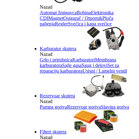
Nazad
Automat žmigavca
Bobina
Elektronika
CDI
Magnet
Osigurač / Otpornik
Ploča
paljenja
Regler
Svećica i kapa svećice
Karburator skutera
Nazad
Grlo i prirubnica
Karburatori
Membrana
karburatora
Sajle gasa
Saug i delovi
Set za
reparaciju karburatora
Usisni / Lamelni ventil
Rezervoar skutera
Nazad
Pumpa goriva
Rezervoar goriva
Slavina goriva
Filteri skutera
Nazad