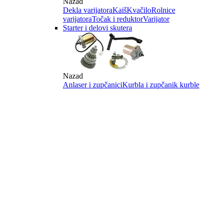
Nazad
Dekla varijatora
Kaiš
Kvačilo
Rolnice
varijatora
Točak i reduktor
Varijator
Starter i delovi skutera
Nazad
Anlaser i zupčanici
Kurbla i zupčanik kurble