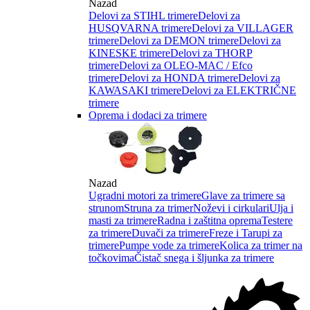
Nazad
Delovi za STIHL trimere
Delovi za
HUSQVARNA trimere
Delovi za VILLAGER
trimere
Delovi za DEMON trimere
Delovi za
KINESKE trimere
Delovi za THORP
trimere
Delovi za OLEO-MAC / Efco
trimere
Delovi za HONDA trimere
Delovi za
KAWASAKI trimere
Delovi za ELEKTRIČNE
trimere
Oprema i dodaci za trimere
Nazad
Ugradni motori za trimere
Glave za trimere sa
strunom
Struna za trimer
Noževi i cirkulari
Ulja i
masti za trimere
Radna i zaštitna oprema
Testere
za trimere
Duvači za trimere
Freze i Tarupi za
trimere
Pumpe vode za trimere
Kolica za trimer na
točkovima
Čistač snega i šljunka za trimere