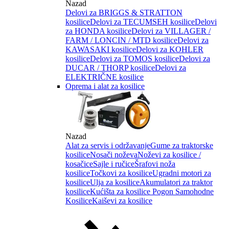
Nazad
Delovi za BRIGGS & STRATTON
kosilice
Delovi za TECUMSEH kosilice
Delovi
za HONDA kosilice
Delovi za VILLAGER /
FARM / LONCIN / MTD kosilice
Delovi za
KAWASAKI kosilice
Delovi za KOHLER
kosilice
Delovi za TOMOS kosilice
Delovi za
DUCAR / THORP kosilice
Delovi za
ELEKTRIČNE kosilice
Oprema i alat za kosilice
Nazad
Alat za servis i održavanje
Gume za traktorske
kosilice
Nosači noževa
Noževi za kosilice /
kosačice
Sajle i ručice
Šrafovi noža
kosilice
Točkovi za kosilice
Ugradni motori za
kosilice
Ulja za kosilice
Akumulatori za traktor
kosilice
Kućišta za kosilice
Pogon Samohodne
Kosilice
Kaiševi za kosilice