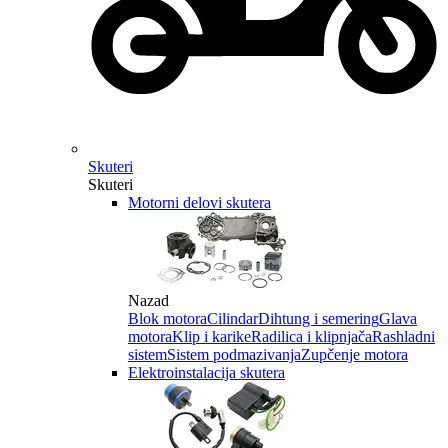
Skuteri
Skuteri
Motorni delovi skutera
Nazad
Blok motora
Cilindar
Dihtung i semering
Glava
motora
Klip i karike
Radilica i klipnjača
Rashladni
sistem
Sistem podmazivanja
Zupčenje motora
Elektroinstalacija skutera