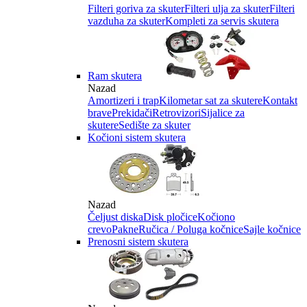
Filteri goriva za skuter
Filteri ulja za skuter
Filteri
vazduha za skuter
Kompleti za servis skutera
Ram skutera
Nazad
Amortizeri i trap
Kilometar sat za skutere
Kontakt
brave
Prekidači
Retrovizori
Sijalice za
skutere
Sedište za skuter
Kočioni sistem skutera
Nazad
Čeljust diska
Disk pločice
Kočiono
crevo
Pakne
Ručica / Poluga kočnice
Sajle kočnice
Prenosni sistem skutera