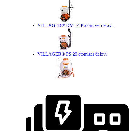
VILLAGER® DM 14 P atomizer delovi
VILLAGER® PS 20 atomizer delovi