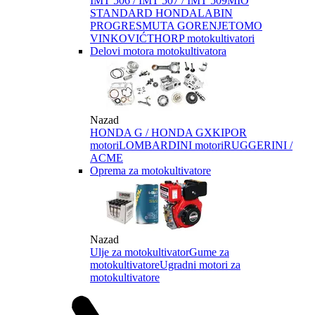
IMT 506 / IMT 507 / IMT 509
MIO
STANDARD HONDA
LABIN
PROGRES
MUTA GORENJE
TOMO
VINKOVIĆ
THORP motokultivatori
Delovi motora motokultivatora
Nazad
HONDA G / HONDA GX
KIPOR
motori
LOMBARDINI motori
RUGGERINI /
ACME
Oprema za motokultivatore
Nazad
Ulje za motokultivator
Gume za
motokultivatore
Ugradni motori za
motokultivatore