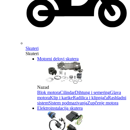
Skuteri
Skuteri
Motorni delovi skutera
Nazad
Blok motora
Cilindar
Dihtung i semering
Glava
motora
Klip i karike
Radilica i klipnjača
Rashladni
sistem
Sistem podmazivanja
Zupčenje motora
Elektroinstalacija skutera