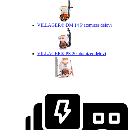
VILLAGER® DM 14 P atomizer delovi
VILLAGER® PS 20 atomizer delovi