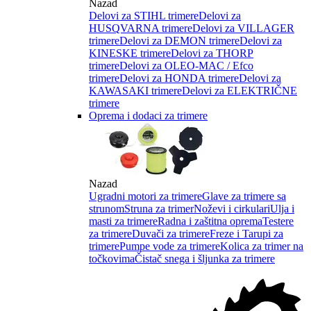
Nazad
Delovi za STIHL trimere
Delovi za
HUSQVARNA trimere
Delovi za VILLAGER
trimere
Delovi za DEMON trimere
Delovi za
KINESKE trimere
Delovi za THORP
trimere
Delovi za OLEO-MAC / Efco
trimere
Delovi za HONDA trimere
Delovi za
KAWASAKI trimere
Delovi za ELEKTRIČNE
trimere
Oprema i dodaci za trimere
Nazad
Ugradni motori za trimere
Glave za trimere sa
strunom
Struna za trimer
Noževi i cirkulari
Ulja i
masti za trimere
Radna i zaštitna oprema
Testere
za trimere
Duvači za trimere
Freze i Tarupi za
trimere
Pumpe vode za trimere
Kolica za trimer na
točkovima
Čistač snega i šljunka za trimere