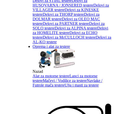
Delovi za STIHL testere
Delovi za
HUSQVARNA / JONSERED testere
Delovi za
VILLAGER testere
Delovi za KINESKE
testere
Delovi za THORP testere
Delovi za
DOLMAR testere
Delovi za OLEO MAC
testere
Delovi za PARTNER testere
Delovi za
SOLO testere
Delovi za ALPINA testere
Delovi
za HOMELITE testere
Delovi za ECHO
testere
Delovi za McCULLOCH testere
Delovi za
AL-KO testere
Oprema i alat za testere
Nazad
Alat za motorne testere
Lanci za motorne
testere
Mačevi / Vodilice za testere
Navlake /
Futrole mača testere
Ulja i masti za testere