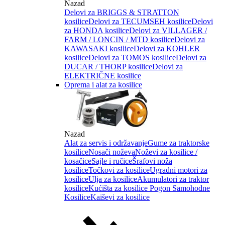
Nazad
Delovi za BRIGGS & STRATTON
kosilice
Delovi za TECUMSEH kosilice
Delovi
za HONDA kosilice
Delovi za VILLAGER /
FARM / LONCIN / MTD kosilice
Delovi za
KAWASAKI kosilice
Delovi za KOHLER
kosilice
Delovi za TOMOS kosilice
Delovi za
DUCAR / THORP kosilice
Delovi za
ELEKTRIČNE kosilice
Oprema i alat za kosilice
Nazad
Alat za servis i održavanje
Gume za traktorske
kosilice
Nosači noževa
Noževi za kosilice /
kosačice
Sajle i ručice
Šrafovi noža
kosilice
Točkovi za kosilice
Ugradni motori za
kosilice
Ulja za kosilice
Akumulatori za traktor
kosilice
Kućišta za kosilice
Pogon Samohodne
Kosilice
Kaiševi za kosilice