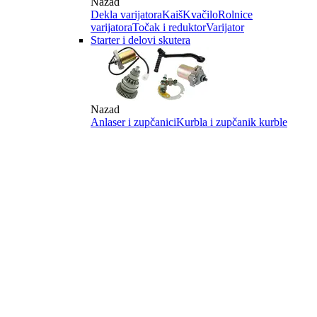
Nazad
Dekla varijatora
Kaiš
Kvačilo
Rolnice
varijatora
Točak i reduktor
Varijator
Starter i delovi skutera
Nazad
Anlaser i zupčanici
Kurbla i zupčanik kurble