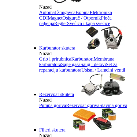
Nazad
Automat žmigavca
Bobina
Elektronika
CDI
Magnet
Osigurač / Otpornik
Ploča
paljenja
Regler
Svećica i kapa svećice
Karburator skutera
Nazad
Grlo i prirubnica
Karburatori
Membrana
karburatora
Sajle gasa
Saug i delovi
Set za
reparaciju karburatora
Usisni / Lamelni ventil
Rezervoar skutera
Nazad
Pumpa goriva
Rezervoar goriva
Slavina goriva
Filteri skutera
Nazad