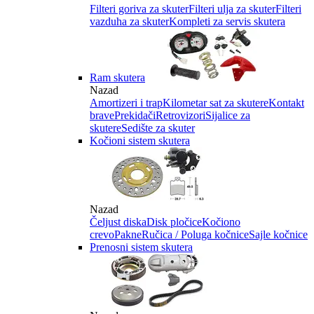
Filteri goriva za skuter
Filteri ulja za skuter
Filteri
vazduha za skuter
Kompleti za servis skutera
Ram skutera
Nazad
Amortizeri i trap
Kilometar sat za skutere
Kontakt
brave
Prekidači
Retrovizori
Sijalice za
skutere
Sedište za skuter
Kočioni sistem skutera
Nazad
Čeljust diska
Disk pločice
Kočiono
crevo
Pakne
Ručica / Poluga kočnice
Sajle kočnice
Prenosni sistem skutera