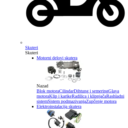
Skuteri
Skuteri
Motorni delovi skutera
Nazad
Blok motora
Cilindar
Dihtung i semering
Glava
motora
Klip i karike
Radilica i klipnjača
Rashladni
sistem
Sistem podmazivanja
Zupčenje motora
Elektroinstalacija skutera