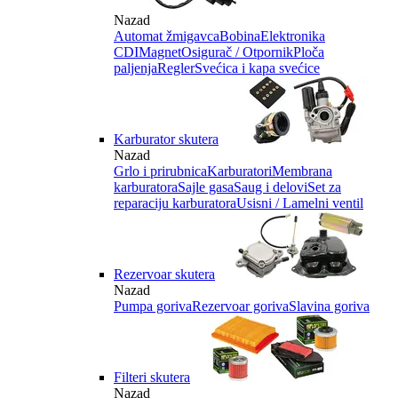
Nazad
Automat žmigavca
Bobina
Elektronika
CDI
Magnet
Osigurač / Otpornik
Ploča
paljenja
Regler
Svećica i kapa svećice
Karburator skutera
Nazad
Grlo i prirubnica
Karburatori
Membrana
karburatora
Sajle gasa
Saug i delovi
Set za
reparaciju karburatora
Usisni / Lamelni ventil
Rezervoar skutera
Nazad
Pumpa goriva
Rezervoar goriva
Slavina goriva
Filteri skutera
Nazad