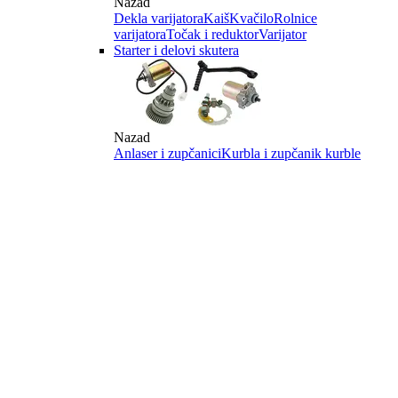
Nazad
Dekla varijatora
Kaiš
Kvačilo
Rolnice
varijatora
Točak i reduktor
Varijator
Starter i delovi skutera
Nazad
Anlaser i zupčanici
Kurbla i zupčanik kurble