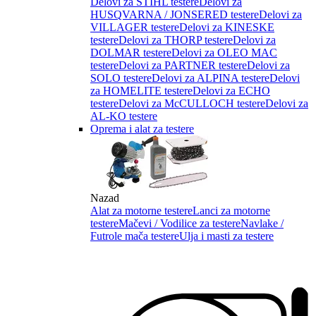
Delovi za STIHL testere
Delovi za
HUSQVARNA / JONSERED testere
Delovi za
VILLAGER testere
Delovi za KINESKE
testere
Delovi za THORP testere
Delovi za
DOLMAR testere
Delovi za OLEO MAC
testere
Delovi za PARTNER testere
Delovi za
SOLO testere
Delovi za ALPINA testere
Delovi
za HOMELITE testere
Delovi za ECHO
testere
Delovi za McCULLOCH testere
Delovi za
AL-KO testere
Oprema i alat za testere
Nazad
Alat za motorne testere
Lanci za motorne
testere
Mačevi / Vodilice za testere
Navlake /
Futrole mača testere
Ulja i masti za testere