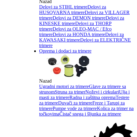
Nazad
Delovi za STIHL trimere
Delovi za
HUSQVARNA trimere
Delovi za VILLAGER
trimere
Delovi za DEMON trimere
Delovi za
KINESKE trimere
Delovi za THORP
trimere
Delovi za OLEO-MAC / Efco
trimere
Delovi za HONDA trimere
Delovi za
KAWASAKI trimere
Delovi za ELEKTRIČNE
trimere
Oprema i dodaci za trimere
Nazad
Ugradni motori za trimere
Glave za trimere sa
strunom
Struna za trimer
Noževi i cirkulari
Ulja i
masti za trimere
Radna i zaštitna oprema
Testere
za trimere
Duvači za trimere
Freze i Tarupi za
trimere
Pumpe vode za trimere
Kolica za trimer na
točkovima
Čistač snega i šljunka za trimere