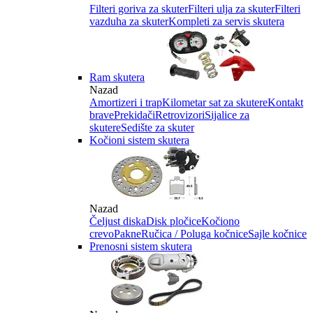
Filteri goriva za skuter
Filteri ulja za skuter
Filteri
vazduha za skuter
Kompleti za servis skutera
Ram skutera
Nazad
Amortizeri i trap
Kilometar sat za skutere
Kontakt
brave
Prekidači
Retrovizori
Sijalice za
skutere
Sedište za skuter
Kočioni sistem skutera
Nazad
Čeljust diska
Disk pločice
Kočiono
crevo
Pakne
Ručica / Poluga kočnice
Sajle kočnice
Prenosni sistem skutera