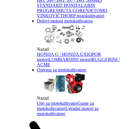
IMT 506 / IMT 507 / IMT 509
MIO
STANDARD HONDA
LABIN
PROGRES
MUTA GORENJE
TOMO
VINKOVIĆ
THORP motokultivatori
Delovi motora motokultivatora
Nazad
HONDA G / HONDA GX
KIPOR
motori
LOMBARDINI motori
RUGGERINI /
ACME
Oprema za motokultivatore
Nazad
Ulje za motokultivator
Gume za
motokultivatore
Ugradni motori za
motokultivatore