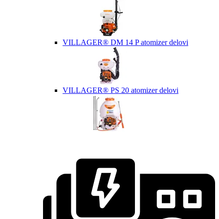
VILLAGER® DM 14 P atomizer delovi
VILLAGER® PS 20 atomizer delovi