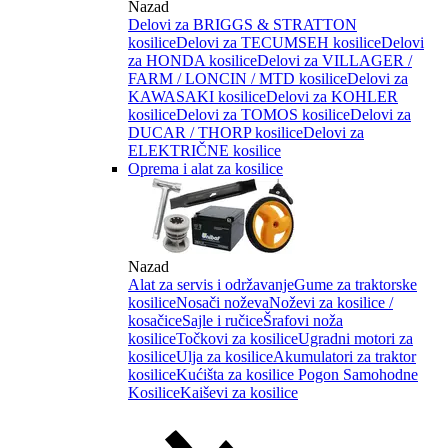
Nazad
Delovi za BRIGGS & STRATTON
kosilice
Delovi za TECUMSEH kosilice
Delovi
za HONDA kosilice
Delovi za VILLAGER /
FARM / LONCIN / MTD kosilice
Delovi za
KAWASAKI kosilice
Delovi za KOHLER
kosilice
Delovi za TOMOS kosilice
Delovi za
DUCAR / THORP kosilice
Delovi za
ELEKTRIČNE kosilice
Oprema i alat za kosilice
Nazad
Alat za servis i održavanje
Gume za traktorske
kosilice
Nosači noževa
Noževi za kosilice /
kosačice
Sajle i ručice
Šrafovi noža
kosilice
Točkovi za kosilice
Ugradni motori za
kosilice
Ulja za kosilice
Akumulatori za traktor
kosilice
Kućišta za kosilice
Pogon Samohodne
Kosilice
Kaiševi za kosilice