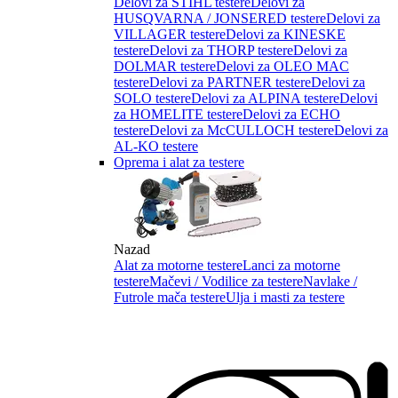
Delovi za STIHL testere
Delovi za
HUSQVARNA / JONSERED testere
Delovi za
VILLAGER testere
Delovi za KINESKE
testere
Delovi za THORP testere
Delovi za
DOLMAR testere
Delovi za OLEO MAC
testere
Delovi za PARTNER testere
Delovi za
SOLO testere
Delovi za ALPINA testere
Delovi
za HOMELITE testere
Delovi za ECHO
testere
Delovi za McCULLOCH testere
Delovi za
AL-KO testere
Oprema i alat za testere
Nazad
Alat za motorne testere
Lanci za motorne
testere
Mačevi / Vodilice za testere
Navlake /
Futrole mača testere
Ulja i masti za testere