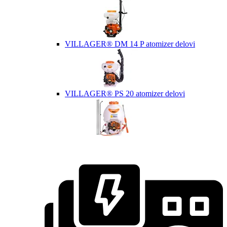
VILLAGER® DM 14 P atomizer delovi
VILLAGER® PS 20 atomizer delovi