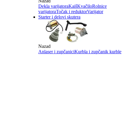
Nazad
Dekla varijatora
Kaiš
Kvačilo
Rolnice
varijatora
Točak i reduktor
Varijator
Starter i delovi skutera
Nazad
Anlaser i zupčanici
Kurbla i zupčanik kurble