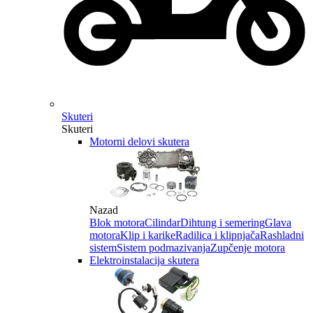
Skuteri
Skuteri
Motorni delovi skutera
Nazad
Blok motora
Cilindar
Dihtung i semering
Glava
motora
Klip i karike
Radilica i klipnjača
Rashladni
sistem
Sistem podmazivanja
Zupčenje motora
Elektroinstalacija skutera