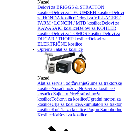
Nazad
Delovi za BRIGGS & STRATTON
kosilice
Delovi za TECUMSEH kosilice
Delovi
za HONDA kosilice
Delovi za VILLAGER /
FARM / LONCIN / MTD kosilice
Delovi za
KAWASAKI kosilice
Delovi za KOHLER
kosilice
Delovi za TOMOS kosilice
Delovi za
DUCAR / THORP kosilice
Delovi za
ELEKTRIČNE kosilice
Oprema i alat za kosilice
Nazad
Alat za servis i održavanje
Gume za traktorske
kosilice
Nosači noževa
Noževi za kosilice /
kosačice
Sajle i ručice
Šrafovi noža
kosilice
Točkovi za kosilice
Ugradni motori za
kosilice
Ulja za kosilice
Akumulatori za traktor
kosilice
Kućišta za kosilice
Pogon Samohodne
Kosilice
Kaiševi za kosilice