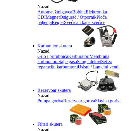
Nazad
Automat žmigavca
Bobina
Elektronika
CDI
Magnet
Osigurač / Otpornik
Ploča
paljenja
Regler
Svećica i kapa svećice
Karburator skutera
Nazad
Grlo i prirubnica
Karburatori
Membrana
karburatora
Sajle gasa
Saug i delovi
Set za
reparaciju karburatora
Usisni / Lamelni ventil
Rezervoar skutera
Nazad
Pumpa goriva
Rezervoar goriva
Slavina goriva
Filteri skutera
Nazad