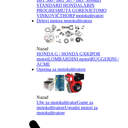
IMT 506 / IMT 507 / IMT 509
MIO
STANDARD HONDA
LABIN
PROGRES
MUTA GORENJE
TOMO
VINKOVIĆ
THORP motokultivatori
Delovi motora motokultivatora
Nazad
HONDA G / HONDA GX
KIPOR
motori
LOMBARDINI motori
RUGGERINI /
ACME
Oprema za motokultivatore
Nazad
Ulje za motokultivator
Gume za
motokultivatore
Ugradni motori za
motokultivatore