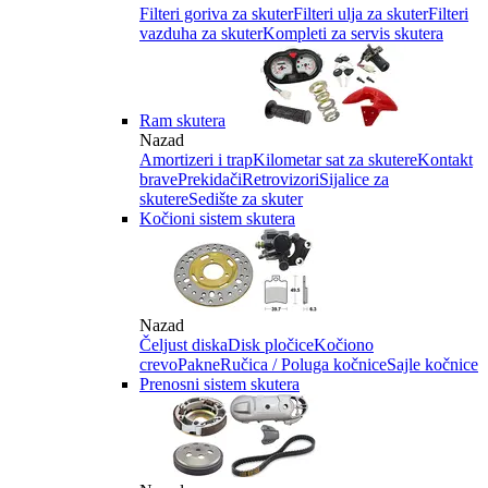
Filteri goriva za skuter
Filteri ulja za skuter
Filteri
vazduha za skuter
Kompleti za servis skutera
Ram skutera
Nazad
Amortizeri i trap
Kilometar sat za skutere
Kontakt
brave
Prekidači
Retrovizori
Sijalice za
skutere
Sedište za skuter
Kočioni sistem skutera
Nazad
Čeljust diska
Disk pločice
Kočiono
crevo
Pakne
Ručica / Poluga kočnice
Sajle kočnice
Prenosni sistem skutera