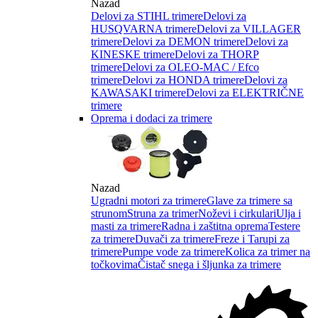
Nazad
Delovi za STIHL trimere
Delovi za
HUSQVARNA trimere
Delovi za VILLAGER
trimere
Delovi za DEMON trimere
Delovi za
KINESKE trimere
Delovi za THORP
trimere
Delovi za OLEO-MAC / Efco
trimere
Delovi za HONDA trimere
Delovi za
KAWASAKI trimere
Delovi za ELEKTRIČNE
trimere
Oprema i dodaci za trimere
Nazad
Ugradni motori za trimere
Glave za trimere sa
strunom
Struna za trimer
Noževi i cirkulari
Ulja i
masti za trimere
Radna i zaštitna oprema
Testere
za trimere
Duvači za trimere
Freze i Tarupi za
trimere
Pumpe vode za trimere
Kolica za trimer na
točkovima
Čistač snega i šljunka za trimere