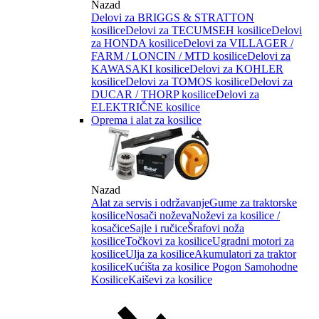
Nazad
Delovi za BRIGGS & STRATTON
kosilice
Delovi za TECUMSEH kosilice
Delovi
za HONDA kosilice
Delovi za VILLAGER /
FARM / LONCIN / MTD kosilice
Delovi za
KAWASAKI kosilice
Delovi za KOHLER
kosilice
Delovi za TOMOS kosilice
Delovi za
DUCAR / THORP kosilice
Delovi za
ELEKTRIČNE kosilice
Oprema i alat za kosilice
Nazad
Alat za servis i održavanje
Gume za traktorske
kosilice
Nosači noževa
Noževi za kosilice /
kosačice
Sajle i ručice
Šrafovi noža
kosilice
Točkovi za kosilice
Ugradni motori za
kosilice
Ulja za kosilice
Akumulatori za traktor
kosilice
Kućišta za kosilice
Pogon Samohodne
Kosilice
Kaiševi za kosilice