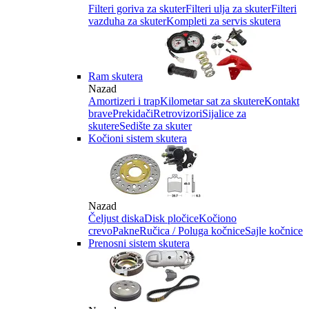
Filteri goriva za skuter
Filteri ulja za skuter
Filteri
vazduha za skuter
Kompleti za servis skutera
Ram skutera
Nazad
Amortizeri i trap
Kilometar sat za skutere
Kontakt
brave
Prekidači
Retrovizori
Sijalice za
skutere
Sedište za skuter
Kočioni sistem skutera
Nazad
Čeljust diska
Disk pločice
Kočiono
crevo
Pakne
Ručica / Poluga kočnice
Sajle kočnice
Prenosni sistem skutera