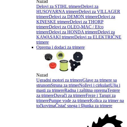
Nazad
Delovi za STIHL trimere
Delovi za
HUSQVARNA trimere
Delovi za VILLAGER
trimere
Delovi za DEMON trimere
Delovi za
KINESKE trimere
Delovi za THORP
trimere
Delovi za OLEO-MAC / Efco
trimere
Delovi za HONDA trimere
Delovi za
KAWASAKI trimere
Delovi za ELEKTRIČNE
trimere
Oprema i dodaci za trimere
Nazad
Ugradni motori za trimere
Glave za trimere sa
strunom
Struna za trimer
Noževi i cirkulari
Ulja i
masti za trimere
Radna i zaštitna oprema
Testere
za trimere
Duvači za trimere
Freze i Tarupi za
trimere
Pumpe vode za trimere
Kolica za trimer na
točkovima
Čistač snega i šljunka za trimere