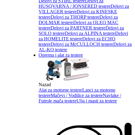
Delovi za STIHL testere
Delovi za
HUSQVARNA / JONSERED testere
Delovi za
VILLAGER testere
Delovi za KINESKE
testere
Delovi za THORP testere
Delovi za
DOLMAR testere
Delovi za OLEO MAC
testere
Delovi za PARTNER testere
Delovi za
SOLO testere
Delovi za ALPINA testere
Delovi
za HOMELITE testere
Delovi za ECHO
testere
Delovi za McCULLOCH testere
Delovi za
AL-KO testere
Oprema i alat za testere
Nazad
Alat za motorne testere
Lanci za motorne
testere
Mačevi / Vodilice za testere
Navlake /
Futrole mača testere
Ulja i masti za testere