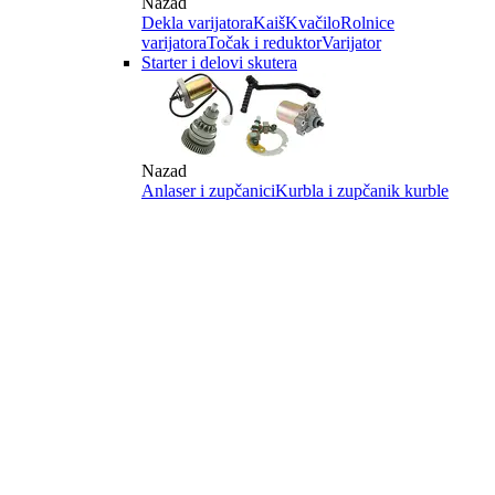
Nazad
Dekla varijatora
Kaiš
Kvačilo
Rolnice
varijatora
Točak i reduktor
Varijator
Starter i delovi skutera
Nazad
Anlaser i zupčanici
Kurbla i zupčanik kurble