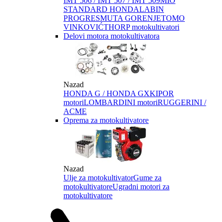
IMT 506 / IMT 507 / IMT 509
MIO
STANDARD HONDA
LABIN
PROGRES
MUTA GORENJE
TOMO
VINKOVIĆ
THORP motokultivatori
Delovi motora motokultivatora
Nazad
HONDA G / HONDA GX
KIPOR
motori
LOMBARDINI motori
RUGGERINI /
ACME
Oprema za motokultivatore
Nazad
Ulje za motokultivator
Gume za
motokultivatore
Ugradni motori za
motokultivatore