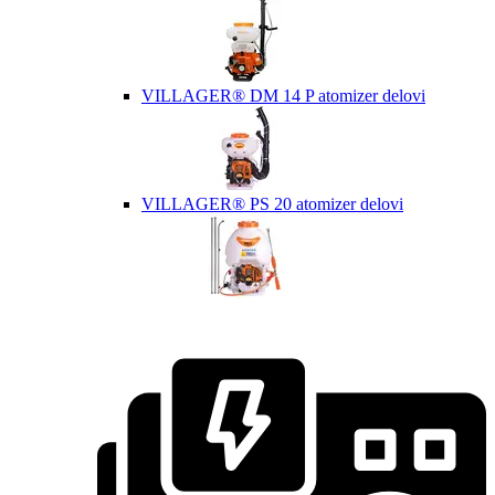
VILLAGER® DM 14 P atomizer delovi
VILLAGER® PS 20 atomizer delovi