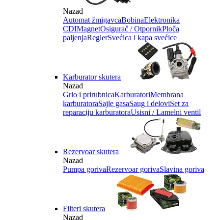
Nazad
Automat žmigavca
Bobina
Elektronika
CDI
Magnet
Osigurač / Otpornik
Ploča
paljenja
Regler
Svećica i kapa svećice
Karburator skutera
Nazad
Grlo i prirubnica
Karburatori
Membrana
karburatora
Sajle gasa
Saug i delovi
Set za
reparaciju karburatora
Usisni / Lamelni ventil
Rezervoar skutera
Nazad
Pumpa goriva
Rezervoar goriva
Slavina goriva
Filteri skutera
Nazad