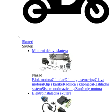
Skuteri
Skuteri
Motorni delovi skutera
Nazad
Blok motora
Cilindar
Dihtung i semering
Glava
motora
Klip i karike
Radilica i klipnjača
Rashladni
sistem
Sistem podmazivanja
Zupčenje motora
Elektroinstalacija skutera