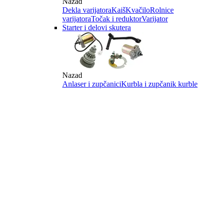
Nazad
Dekla varijatora
Kaiš
Kvačilo
Rolnice
varijatora
Točak i reduktor
Varijator
Starter i delovi skutera
Nazad
Anlaser i zupčanici
Kurbla i zupčanik kurble