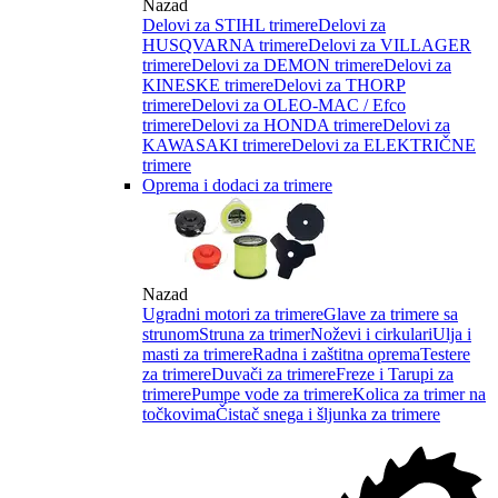
Nazad
Delovi za STIHL trimere
Delovi za
HUSQVARNA trimere
Delovi za VILLAGER
trimere
Delovi za DEMON trimere
Delovi za
KINESKE trimere
Delovi za THORP
trimere
Delovi za OLEO-MAC / Efco
trimere
Delovi za HONDA trimere
Delovi za
KAWASAKI trimere
Delovi za ELEKTRIČNE
trimere
Oprema i dodaci za trimere
Nazad
Ugradni motori za trimere
Glave za trimere sa
strunom
Struna za trimer
Noževi i cirkulari
Ulja i
masti za trimere
Radna i zaštitna oprema
Testere
za trimere
Duvači za trimere
Freze i Tarupi za
trimere
Pumpe vode za trimere
Kolica za trimer na
točkovima
Čistač snega i šljunka za trimere