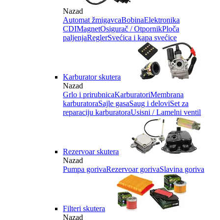
Nazad
Automat žmigavca
Bobina
Elektronika
CDI
Magnet
Osigurač / Otpornik
Ploča
paljenja
Regler
Svećica i kapa svećice
Karburator skutera
Nazad
Grlo i prirubnica
Karburatori
Membrana
karburatora
Sajle gasa
Saug i delovi
Set za
reparaciju karburatora
Usisni / Lamelni ventil
Rezervoar skutera
Nazad
Pumpa goriva
Rezervoar goriva
Slavina goriva
Filteri skutera
Nazad