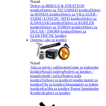
Nazad
Delovi za BRIGGS & STRATTON
kosilice
Delovi za TECUMSEH kosilice
Delovi
za HONDA kosilice
Delovi za VILLAGER /
FARM / LONCIN / MTD kosilice
Delovi za
KAWASAKI kosilice
Delovi za KOHLER
kosilice
Delovi za TOMOS kosilice
Delovi za
DUCAR / THORP kosilice
Delovi za
ELEKTRIČNE kosilice
Oprema i alat za kosilice
Nazad
Alat za servis i održavanje
Gume za traktorske
kosilice
Nosači noževa
Noževi za kosilice /
kosačice
Sajle i ručice
Šrafovi noža
kosilice
Točkovi za kosilice
Ugradni motori za
kosilice
Ulja za kosilice
Akumulatori za traktor
kosilice
Kućišta za kosilice
Pogon Samohodne
Kosilice
Kaiševi za kosilice