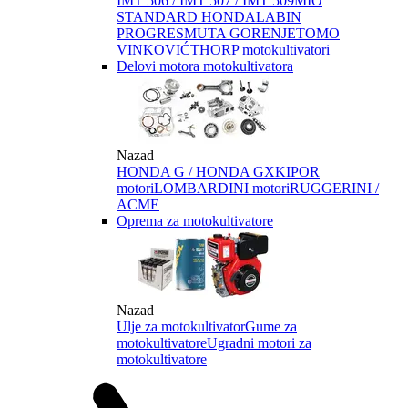
IMT 506 / IMT 507 / IMT 509
MIO
STANDARD HONDA
LABIN
PROGRES
MUTA GORENJE
TOMO
VINKOVIĆ
THORP motokultivatori
Delovi motora motokultivatora
Nazad
HONDA G / HONDA GX
KIPOR
motori
LOMBARDINI motori
RUGGERINI /
ACME
Oprema za motokultivatore
Nazad
Ulje za motokultivator
Gume za
motokultivatore
Ugradni motori za
motokultivatore