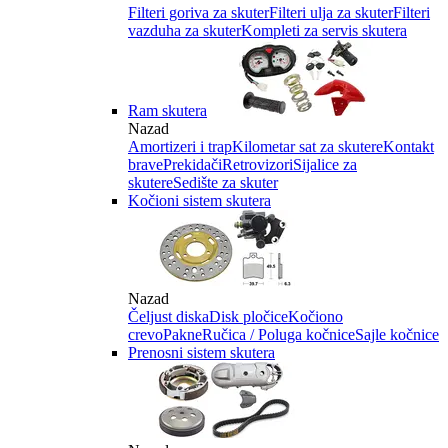
Filteri goriva za skuter
Filteri ulja za skuter
Filteri
vazduha za skuter
Kompleti za servis skutera
Ram skutera
Nazad
Amortizeri i trap
Kilometar sat za skutere
Kontakt
brave
Prekidači
Retrovizori
Sijalice za
skutere
Sedište za skuter
Kočioni sistem skutera
Nazad
Čeljust diska
Disk pločice
Kočiono
crevo
Pakne
Ručica / Poluga kočnice
Sajle kočnice
Prenosni sistem skutera