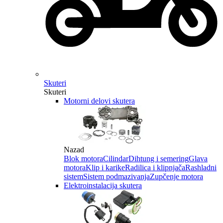
Skuteri
Skuteri
Motorni delovi skutera
Nazad
Blok motora
Cilindar
Dihtung i semering
Glava
motora
Klip i karike
Radilica i klipnjača
Rashladni
sistem
Sistem podmazivanja
Zupčenje motora
Elektroinstalacija skutera