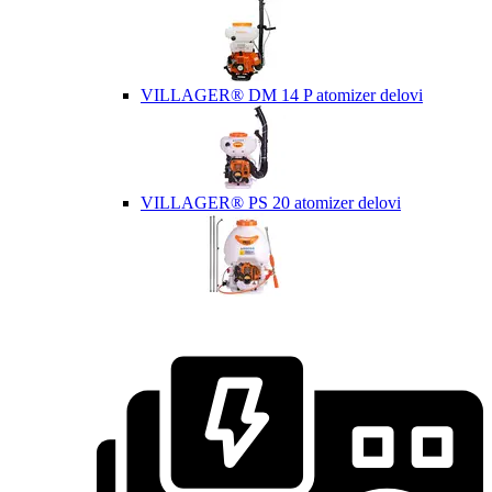
VILLAGER® DM 14 P atomizer delovi
VILLAGER® PS 20 atomizer delovi