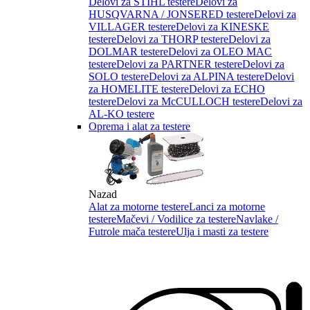
Delovi za STIHL testere
Delovi za
HUSQVARNA / JONSERED testere
Delovi za
VILLAGER testere
Delovi za KINESKE
testere
Delovi za THORP testere
Delovi za
DOLMAR testere
Delovi za OLEO MAC
testere
Delovi za PARTNER testere
Delovi za
SOLO testere
Delovi za ALPINA testere
Delovi
za HOMELITE testere
Delovi za ECHO
testere
Delovi za McCULLOCH testere
Delovi za
AL-KO testere
Oprema i alat za testere
Nazad
Alat za motorne testere
Lanci za motorne
testere
Mačevi / Vodilice za testere
Navlake /
Futrole mača testere
Ulja i masti za testere