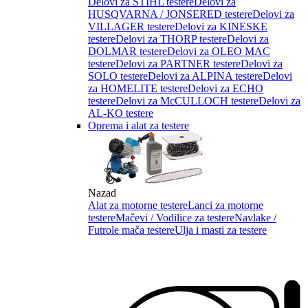
Delovi za STIHL testere
Delovi za
HUSQVARNA / JONSERED testere
Delovi za
VILLAGER testere
Delovi za KINESKE
testere
Delovi za THORP testere
Delovi za
DOLMAR testere
Delovi za OLEO MAC
testere
Delovi za PARTNER testere
Delovi za
SOLO testere
Delovi za ALPINA testere
Delovi
za HOMELITE testere
Delovi za ECHO
testere
Delovi za McCULLOCH testere
Delovi za
AL-KO testere
Oprema i alat za testere
Nazad
Alat za motorne testere
Lanci za motorne
testere
Mačevi / Vodilice za testere
Navlake /
Futrole mača testere
Ulja i masti za testere