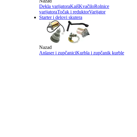
Nazad
Dekla varijatora
Kaiš
Kvačilo
Rolnice
varijatora
Točak i reduktor
Varijator
Starter i delovi skutera
Nazad
Anlaser i zupčanici
Kurbla i zupčanik kurble