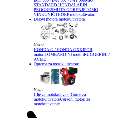
IMT 506 / IMT 507 / IMT 509
MIO
STANDARD HONDA
LABIN
PROGRES
MUTA GORENJE
TOMO
VINKOVIĆ
THORP motokultivatori
Delovi motora motokultivatora
Nazad
HONDA G / HONDA GX
KIPOR
motori
LOMBARDINI motori
RUGGERINI /
ACME
Oprema za motokultivatore
Nazad
Ulje za motokultivator
Gume za
motokultivatore
Ugradni motori za
motokultivatore