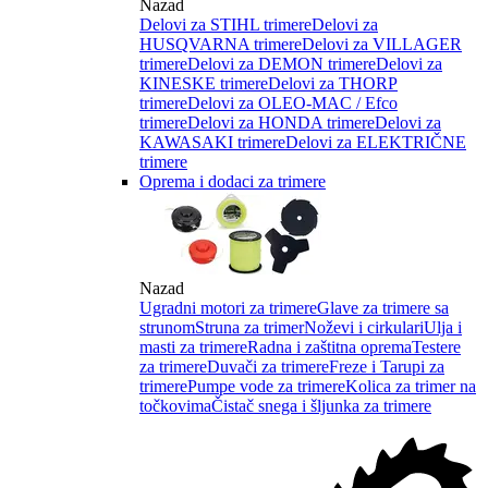
Nazad
Delovi za STIHL trimere
Delovi za
HUSQVARNA trimere
Delovi za VILLAGER
trimere
Delovi za DEMON trimere
Delovi za
KINESKE trimere
Delovi za THORP
trimere
Delovi za OLEO-MAC / Efco
trimere
Delovi za HONDA trimere
Delovi za
KAWASAKI trimere
Delovi za ELEKTRIČNE
trimere
Oprema i dodaci za trimere
Nazad
Ugradni motori za trimere
Glave za trimere sa
strunom
Struna za trimer
Noževi i cirkulari
Ulja i
masti za trimere
Radna i zaštitna oprema
Testere
za trimere
Duvači za trimere
Freze i Tarupi za
trimere
Pumpe vode za trimere
Kolica za trimer na
točkovima
Čistač snega i šljunka za trimere