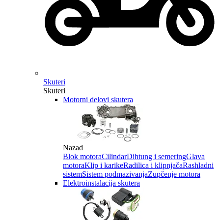
Skuteri
Skuteri
Motorni delovi skutera
Nazad
Blok motora
Cilindar
Dihtung i semering
Glava
motora
Klip i karike
Radilica i klipnjača
Rashladni
sistem
Sistem podmazivanja
Zupčenje motora
Elektroinstalacija skutera