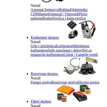
Nazad
Automat žmigavca
Bobina
Elektronika
CDI
Magnet
Osigurač / Otpornik
Ploča
paljenja
Regler
Svećica i kapa svećice
Karburator skutera
Nazad
Grlo i prirubnica
Karburatori
Membrana
karburatora
Sajle gasa
Saug i delovi
Set za
reparaciju karburatora
Usisni / Lamelni ventil
Rezervoar skutera
Nazad
Pumpa goriva
Rezervoar goriva
Slavina goriva
Filteri skutera
Nazad