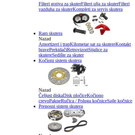
Filteri goriva za skuter
Filteri ulja za skuter
Filteri
vazduha za skuter
Kompleti za servis skutera
Ram skutera
Nazad
Amortizeri i trap
Kilometar sat za skutere
Kontakt
brave
Prekidači
Retrovizori
Sijalice za
skutere
Sedište za skuter
Kočioni sistem skutera
Nazad
Čeljust diska
Disk pločice
Kočiono
crevo
Pakne
Ručica / Poluga kočnice
Sajle kočnice
Prenosni sistem skutera