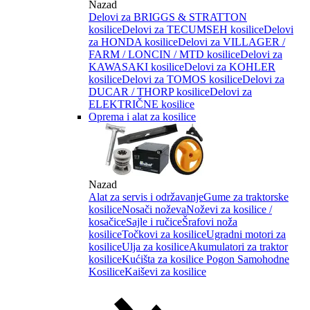
Nazad
Delovi za BRIGGS & STRATTON
kosilice
Delovi za TECUMSEH kosilice
Delovi
za HONDA kosilice
Delovi za VILLAGER /
FARM / LONCIN / MTD kosilice
Delovi za
KAWASAKI kosilice
Delovi za KOHLER
kosilice
Delovi za TOMOS kosilice
Delovi za
DUCAR / THORP kosilice
Delovi za
ELEKTRIČNE kosilice
Oprema i alat za kosilice
Nazad
Alat za servis i održavanje
Gume za traktorske
kosilice
Nosači noževa
Noževi za kosilice /
kosačice
Sajle i ručice
Šrafovi noža
kosilice
Točkovi za kosilice
Ugradni motori za
kosilice
Ulja za kosilice
Akumulatori za traktor
kosilice
Kućišta za kosilice
Pogon Samohodne
Kosilice
Kaiševi za kosilice