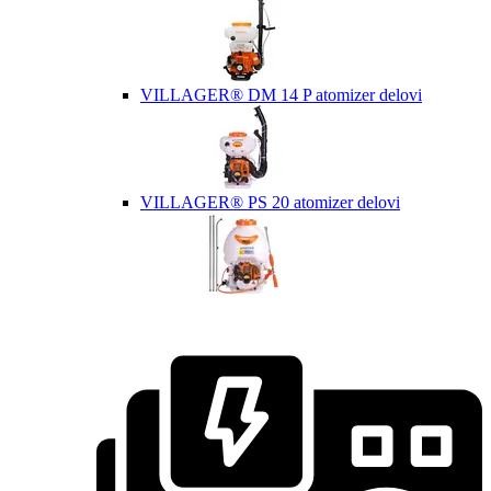
VILLAGER® DM 14 P atomizer delovi
VILLAGER® PS 20 atomizer delovi