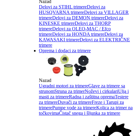
Nazad
Delovi za STIHL trimere
Delovi za
HUSQVARNA trimere
Delovi za VILLAGER
trimere
Delovi za DEMON trimere
Delovi za
KINESKE trimere
Delovi za THORP
trimere
Delovi za OLEO-MAC / Efco
trimere
Delovi za HONDA trimere
Delovi za
KAWASAKI trimere
Delovi za ELEKTRIČNE
trimere
Oprema i dodaci za trimere
Nazad
Ugradni motori za trimere
Glave za trimere sa
strunom
Struna za trimer
Noževi i cirkulari
Ulja i
masti za trimere
Radna i zaštitna oprema
Testere
za trimere
Duvači za trimere
Freze i Tarupi za
trimere
Pumpe vode za trimere
Kolica za trimer na
točkovima
Čistač snega i šljunka za trimere