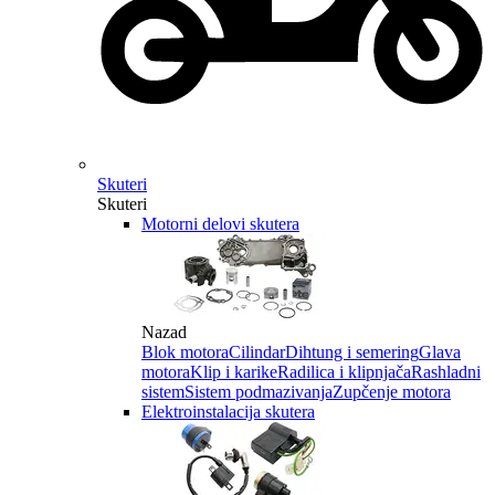
Skuteri
Skuteri
Motorni delovi skutera
Nazad
Blok motora
Cilindar
Dihtung i semering
Glava
motora
Klip i karike
Radilica i klipnjača
Rashladni
sistem
Sistem podmazivanja
Zupčenje motora
Elektroinstalacija skutera