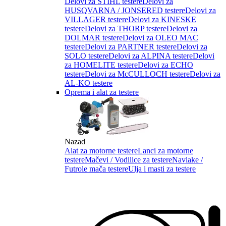
Delovi za STIHL testere
Delovi za
HUSQVARNA / JONSERED testere
Delovi za
VILLAGER testere
Delovi za KINESKE
testere
Delovi za THORP testere
Delovi za
DOLMAR testere
Delovi za OLEO MAC
testere
Delovi za PARTNER testere
Delovi za
SOLO testere
Delovi za ALPINA testere
Delovi
za HOMELITE testere
Delovi za ECHO
testere
Delovi za McCULLOCH testere
Delovi za
AL-KO testere
Oprema i alat za testere
Nazad
Alat za motorne testere
Lanci za motorne
testere
Mačevi / Vodilice za testere
Navlake /
Futrole mača testere
Ulja i masti za testere