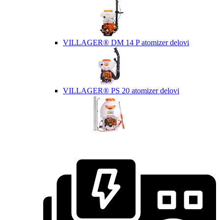
VILLAGER® DM 14 P atomizer delovi
VILLAGER® PS 20 atomizer delovi