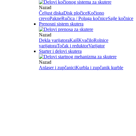
Nazad
Čeljust diska
Disk pločice
Kočiono
crevo
Pakne
Ručica / Poluga kočnice
Sajle kočnice
Prenosni sistem skutera
Nazad
Dekla varijatora
Kaiš
Kvačilo
Rolnice
varijatora
Točak i reduktor
Varijator
Starter i delovi skutera
Nazad
Anlaser i zupčanici
Kurbla i zupčanik kurble