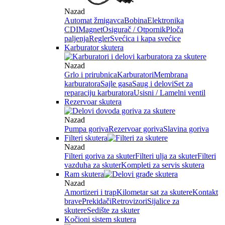
Nazad
Automat žmigavca
Bobina
Elektronika
CDI
Magnet
Osigurač / Otpornik
Ploča
paljenja
Regler
Svećica i kapa svećice
Karburator skutera
Nazad
Grlo i prirubnica
Karburatori
Membrana
karburatora
Sajle gasa
Saug i delovi
Set za
reparaciju karburatora
Usisni / Lamelni ventil
Rezervoar skutera
Nazad
Pumpa goriva
Rezervoar goriva
Slavina goriva
Filteri skutera
Nazad
Filteri goriva za skuter
Filteri ulja za skuter
Filteri
vazduha za skuter
Kompleti za servis skutera
Ram skutera
Nazad
Amortizeri i trap
Kilometar sat za skutere
Kontakt
brave
Prekidači
Retrovizori
Sijalice za
skutere
Sedište za skuter
Kočioni sistem skutera