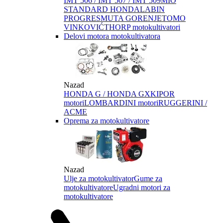
IMT 506 / IMT 507 / IMT 509
MIO
STANDARD HONDA
LABIN
PROGRES
MUTA GORENJE
TOMO
VINKOVIĆ
THORP motokultivatori
Delovi motora motokultivatora
Nazad
HONDA G / HONDA GX
KIPOR
motori
LOMBARDINI motori
RUGGERINI /
ACME
Oprema za motokultivatore
Nazad
Ulje za motokultivator
Gume za
motokultivatore
Ugradni motori za
motokultivatore