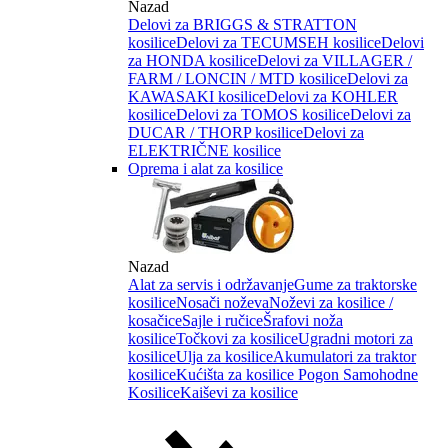
Nazad
Delovi za BRIGGS & STRATTON
kosilice
Delovi za TECUMSEH kosilice
Delovi
za HONDA kosilice
Delovi za VILLAGER /
FARM / LONCIN / MTD kosilice
Delovi za
KAWASAKI kosilice
Delovi za KOHLER
kosilice
Delovi za TOMOS kosilice
Delovi za
DUCAR / THORP kosilice
Delovi za
ELEKTRIČNE kosilice
Oprema i alat za kosilice
Nazad
Alat za servis i održavanje
Gume za traktorske
kosilice
Nosači noževa
Noževi za kosilice /
kosačice
Sajle i ručice
Šrafovi noža
kosilice
Točkovi za kosilice
Ugradni motori za
kosilice
Ulja za kosilice
Akumulatori za traktor
kosilice
Kućišta za kosilice
Pogon Samohodne
Kosilice
Kaiševi za kosilice