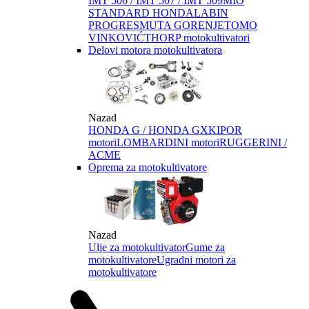
IMT 506 / IMT 507 / IMT 509
MIO
STANDARD HONDA
LABIN
PROGRES
MUTA GORENJE
TOMO
VINKOVIĆ
THORP motokultivatori
Delovi motora motokultivatora
Nazad
HONDA G / HONDA GX
KIPOR
motori
LOMBARDINI motori
RUGGERINI /
ACME
Oprema za motokultivatore
Nazad
Ulje za motokultivator
Gume za
motokultivatore
Ugradni motori za
motokultivatore