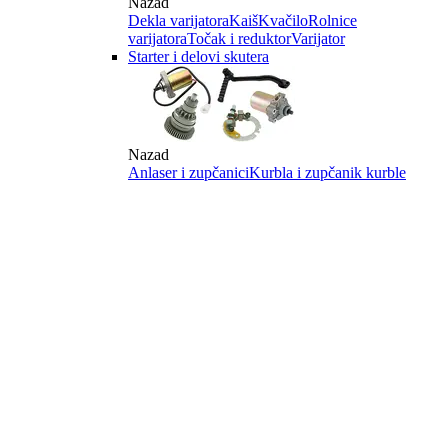
Nazad
Dekla varijatora
Kaiš
Kvačilo
Rolnice
varijatora
Točak i reduktor
Varijator
Starter i delovi skutera
Nazad
Anlaser i zupčanici
Kurbla i zupčanik kurble