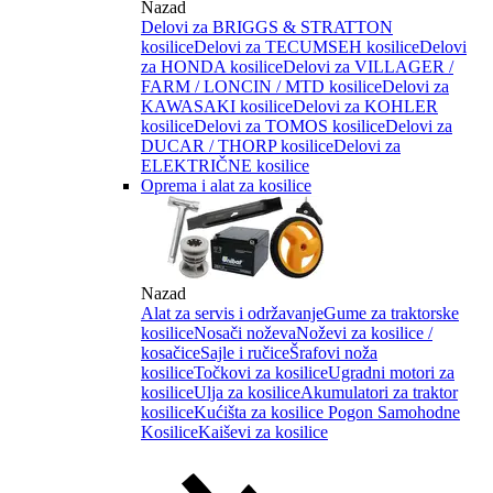
Nazad
Delovi za BRIGGS & STRATTON
kosilice
Delovi za TECUMSEH kosilice
Delovi
za HONDA kosilice
Delovi za VILLAGER /
FARM / LONCIN / MTD kosilice
Delovi za
KAWASAKI kosilice
Delovi za KOHLER
kosilice
Delovi za TOMOS kosilice
Delovi za
DUCAR / THORP kosilice
Delovi za
ELEKTRIČNE kosilice
Oprema i alat za kosilice
Nazad
Alat za servis i održavanje
Gume za traktorske
kosilice
Nosači noževa
Noževi za kosilice /
kosačice
Sajle i ručice
Šrafovi noža
kosilice
Točkovi za kosilice
Ugradni motori za
kosilice
Ulja za kosilice
Akumulatori za traktor
kosilice
Kućišta za kosilice
Pogon Samohodne
Kosilice
Kaiševi za kosilice