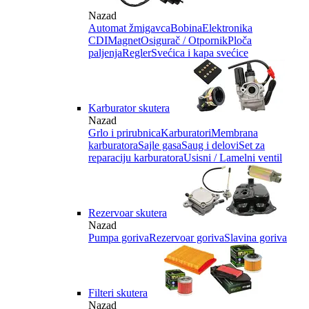
Nazad
Automat žmigavca
Bobina
Elektronika
CDI
Magnet
Osigurač / Otpornik
Ploča
paljenja
Regler
Svećica i kapa svećice
Karburator skutera
Nazad
Grlo i prirubnica
Karburatori
Membrana
karburatora
Sajle gasa
Saug i delovi
Set za
reparaciju karburatora
Usisni / Lamelni ventil
Rezervoar skutera
Nazad
Pumpa goriva
Rezervoar goriva
Slavina goriva
Filteri skutera
Nazad