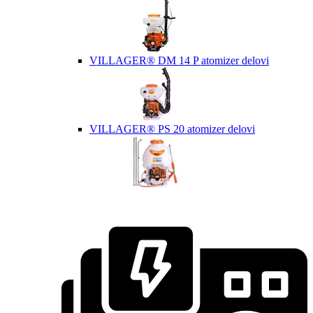
VILLAGER® DM 14 P atomizer delovi
VILLAGER® PS 20 atomizer delovi