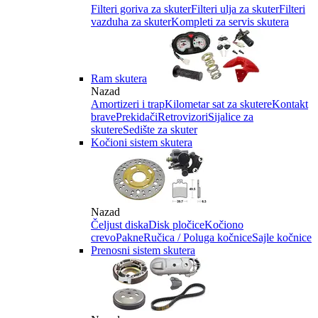
Filteri goriva za skuter
Filteri ulja za skuter
Filteri
vazduha za skuter
Kompleti za servis skutera
Ram skutera
Nazad
Amortizeri i trap
Kilometar sat za skutere
Kontakt
brave
Prekidači
Retrovizori
Sijalice za
skutere
Sedište za skuter
Kočioni sistem skutera
Nazad
Čeljust diska
Disk pločice
Kočiono
crevo
Pakne
Ručica / Poluga kočnice
Sajle kočnice
Prenosni sistem skutera