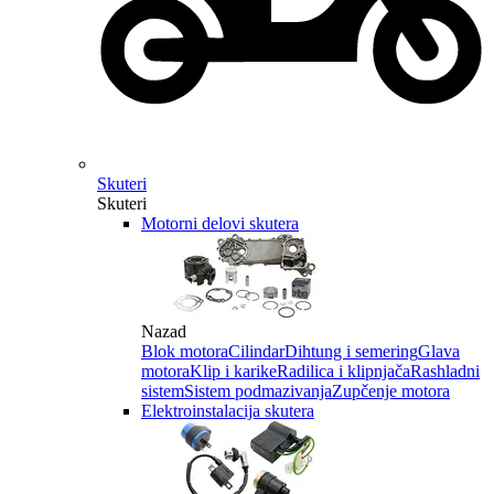
Skuteri
Skuteri
Motorni delovi skutera
Nazad
Blok motora
Cilindar
Dihtung i semering
Glava
motora
Klip i karike
Radilica i klipnjača
Rashladni
sistem
Sistem podmazivanja
Zupčenje motora
Elektroinstalacija skutera