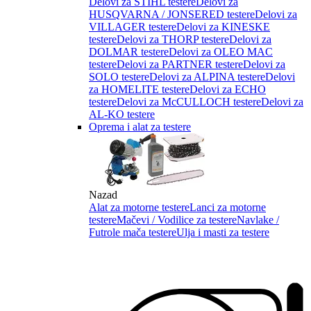
Delovi za STIHL testere
Delovi za
HUSQVARNA / JONSERED testere
Delovi za
VILLAGER testere
Delovi za KINESKE
testere
Delovi za THORP testere
Delovi za
DOLMAR testere
Delovi za OLEO MAC
testere
Delovi za PARTNER testere
Delovi za
SOLO testere
Delovi za ALPINA testere
Delovi
za HOMELITE testere
Delovi za ECHO
testere
Delovi za McCULLOCH testere
Delovi za
AL-KO testere
Oprema i alat za testere
Nazad
Alat za motorne testere
Lanci za motorne
testere
Mačevi / Vodilice za testere
Navlake /
Futrole mača testere
Ulja i masti za testere