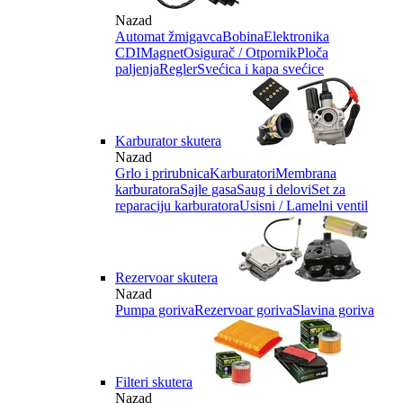
Nazad
Automat žmigavca
Bobina
Elektronika
CDI
Magnet
Osigurač / Otpornik
Ploča
paljenja
Regler
Svećica i kapa svećice
Karburator skutera
Nazad
Grlo i prirubnica
Karburatori
Membrana
karburatora
Sajle gasa
Saug i delovi
Set za
reparaciju karburatora
Usisni / Lamelni ventil
Rezervoar skutera
Nazad
Pumpa goriva
Rezervoar goriva
Slavina goriva
Filteri skutera
Nazad