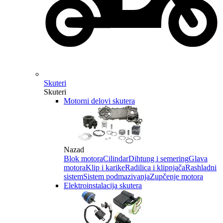
Skuteri
Skuteri
Motorni delovi skutera
Nazad
Blok motora
Cilindar
Dihtung i semering
Glava
motora
Klip i karike
Radilica i klipnjača
Rashladni
sistem
Sistem podmazivanja
Zupčenje motora
Elektroinstalacija skutera