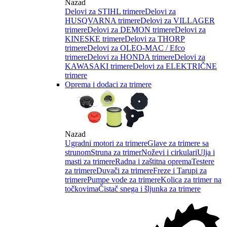
Nazad
Delovi za STIHL trimere
Delovi za
HUSQVARNA trimere
Delovi za VILLAGER
trimere
Delovi za DEMON trimere
Delovi za
KINESKE trimere
Delovi za THORP
trimere
Delovi za OLEO-MAC / Efco
trimere
Delovi za HONDA trimere
Delovi za
KAWASAKI trimere
Delovi za ELEKTRIČNE
trimere
Oprema i dodaci za trimere
Nazad
Ugradni motori za trimere
Glave za trimere sa
strunom
Struna za trimer
Noževi i cirkulari
Ulja i
masti za trimere
Radna i zaštitna oprema
Testere
za trimere
Duvači za trimere
Freze i Tarupi za
trimere
Pumpe vode za trimere
Kolica za trimer na
točkovima
Čistač snega i šljunka za trimere