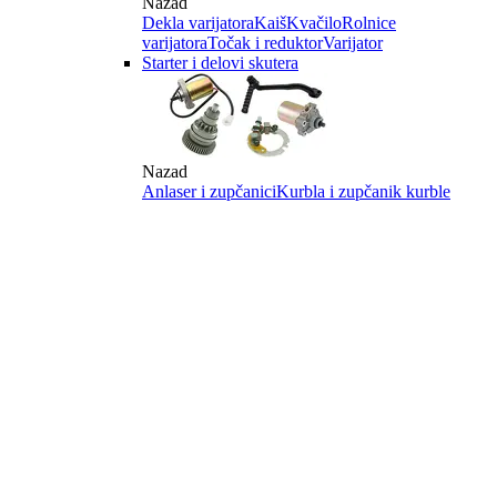
Nazad
Dekla varijatora
Kaiš
Kvačilo
Rolnice
varijatora
Točak i reduktor
Varijator
Starter i delovi skutera
Nazad
Anlaser i zupčanici
Kurbla i zupčanik kurble