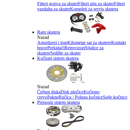
Filteri goriva za skuter
Filteri ulja za skuter
Filteri
vazduha za skuter
Kompleti za servis skutera
Ram skutera
Nazad
Amortizeri i trap
Kilometar sat za skutere
Kontakt
brave
Prekidači
Retrovizori
Sijalice za
skutere
Sedište za skuter
Kočioni sistem skutera
Nazad
Čeljust diska
Disk pločice
Kočiono
crevo
Pakne
Ručica / Poluga kočnice
Sajle kočnice
Prenosni sistem skutera