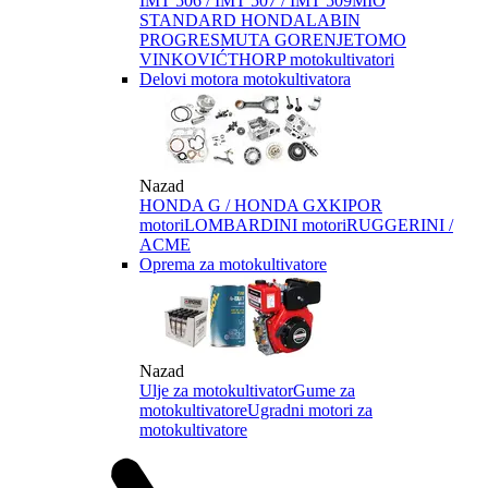
IMT 506 / IMT 507 / IMT 509
MIO
STANDARD HONDA
LABIN
PROGRES
MUTA GORENJE
TOMO
VINKOVIĆ
THORP motokultivatori
Delovi motora motokultivatora
Nazad
HONDA G / HONDA GX
KIPOR
motori
LOMBARDINI motori
RUGGERINI /
ACME
Oprema za motokultivatore
Nazad
Ulje za motokultivator
Gume za
motokultivatore
Ugradni motori za
motokultivatore