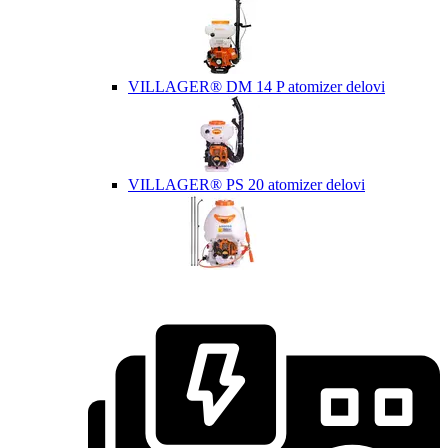
VILLAGER® DM 14 P atomizer delovi
VILLAGER® PS 20 atomizer delovi