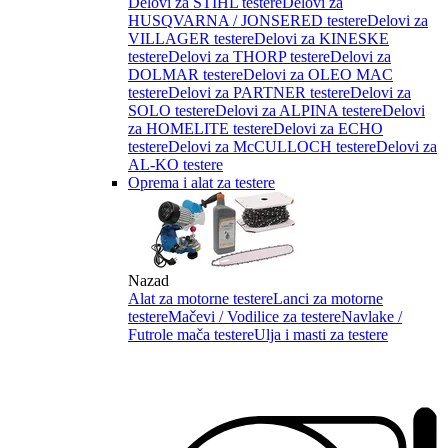
Delovi za STIHL testere
Delovi za
HUSQVARNA / JONSERED testere
Delovi za
VILLAGER testere
Delovi za KINESKE
testere
Delovi za THORP testere
Delovi za
DOLMAR testere
Delovi za OLEO MAC
testere
Delovi za PARTNER testere
Delovi za
SOLO testere
Delovi za ALPINA testere
Delovi
za HOMELITE testere
Delovi za ECHO
testere
Delovi za McCULLOCH testere
Delovi za
AL-KO testere
Oprema i alat za testere
Nazad
Alat za motorne testere
Lanci za motorne
testere
Mačevi / Vodilice za testere
Navlake /
Futrole mača testere
Ulja i masti za testere