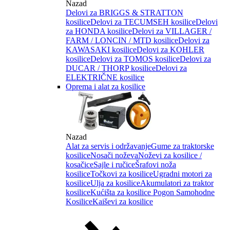
Nazad
Delovi za BRIGGS & STRATTON
kosilice
Delovi za TECUMSEH kosilice
Delovi
za HONDA kosilice
Delovi za VILLAGER /
FARM / LONCIN / MTD kosilice
Delovi za
KAWASAKI kosilice
Delovi za KOHLER
kosilice
Delovi za TOMOS kosilice
Delovi za
DUCAR / THORP kosilice
Delovi za
ELEKTRIČNE kosilice
Oprema i alat za kosilice
Nazad
Alat za servis i održavanje
Gume za traktorske
kosilice
Nosači noževa
Noževi za kosilice /
kosačice
Sajle i ručice
Šrafovi noža
kosilice
Točkovi za kosilice
Ugradni motori za
kosilice
Ulja za kosilice
Akumulatori za traktor
kosilice
Kućišta za kosilice
Pogon Samohodne
Kosilice
Kaiševi za kosilice