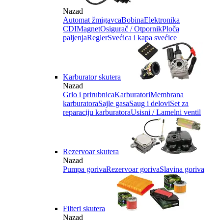
Nazad
Automat žmigavca
Bobina
Elektronika
CDI
Magnet
Osigurač / Otpornik
Ploča
paljenja
Regler
Svećica i kapa svećice
Karburator skutera
Nazad
Grlo i prirubnica
Karburatori
Membrana
karburatora
Sajle gasa
Saug i delovi
Set za
reparaciju karburatora
Usisni / Lamelni ventil
Rezervoar skutera
Nazad
Pumpa goriva
Rezervoar goriva
Slavina goriva
Filteri skutera
Nazad