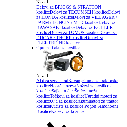
Nazad
Delovi za BRIGGS & STRATTON
kosilice
Delovi za TECUMSEH kosilice
Delovi
za HONDA kosilice
Delovi za VILLAGER /
FARM / LONCIN / MTD kosilice
Delovi za
KAWASAKI kosilice
Delovi za KOHLER
kosilice
Delovi za TOMOS kosilice
Delovi za
DUCAR / THORP kosilice
Delovi za
ELEKTRIČNE kosilice
Oprema i alat za kosilice
Nazad
Alat za servis i održavanje
Gume za traktorske
kosilice
Nosači noževa
Noževi za kosilice /
kosačice
Sajle i ručice
Šrafovi noža
kosilice
Točkovi za kosilice
Ugradni motori za
kosilice
Ulja za kosilice
Akumulatori za traktor
kosilice
Kućišta za kosilice
Pogon Samohodne
Kosilice
Kaiševi za kosilice