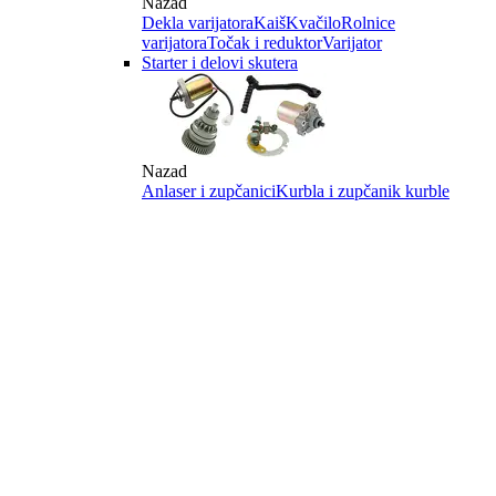
Nazad
Dekla varijatora
Kaiš
Kvačilo
Rolnice
varijatora
Točak i reduktor
Varijator
Starter i delovi skutera
Nazad
Anlaser i zupčanici
Kurbla i zupčanik kurble