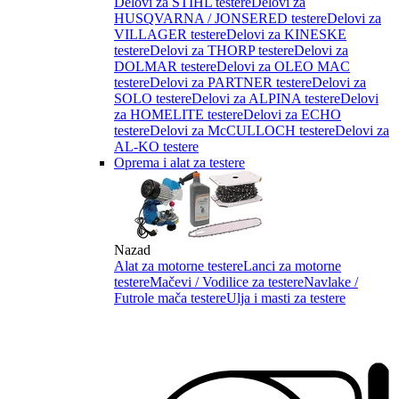
Delovi za STIHL testere
Delovi za
HUSQVARNA / JONSERED testere
Delovi za
VILLAGER testere
Delovi za KINESKE
testere
Delovi za THORP testere
Delovi za
DOLMAR testere
Delovi za OLEO MAC
testere
Delovi za PARTNER testere
Delovi za
SOLO testere
Delovi za ALPINA testere
Delovi
za HOMELITE testere
Delovi za ECHO
testere
Delovi za McCULLOCH testere
Delovi za
AL-KO testere
Oprema i alat za testere
Nazad
Alat za motorne testere
Lanci za motorne
testere
Mačevi / Vodilice za testere
Navlake /
Futrole mača testere
Ulja i masti za testere