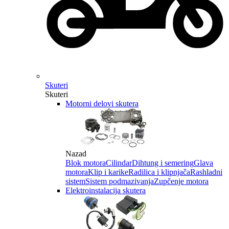
Skuteri
Skuteri
Motorni delovi skutera
Nazad
Blok motora
Cilindar
Dihtung i semering
Glava
motora
Klip i karike
Radilica i klipnjača
Rashladni
sistem
Sistem podmazivanja
Zupčenje motora
Elektroinstalacija skutera