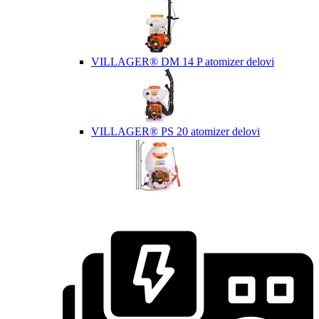
VILLAGER® DM 14 P atomizer delovi
VILLAGER® PS 20 atomizer delovi