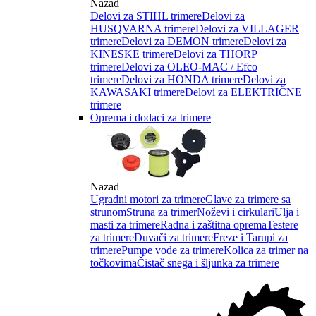
Nazad
Delovi za STIHL trimere
Delovi za
HUSQVARNA trimere
Delovi za VILLAGER
trimere
Delovi za DEMON trimere
Delovi za
KINESKE trimere
Delovi za THORP
trimere
Delovi za OLEO-MAC / Efco
trimere
Delovi za HONDA trimere
Delovi za
KAWASAKI trimere
Delovi za ELEKTRIČNE
trimere
Oprema i dodaci za trimere
Nazad
Ugradni motori za trimere
Glave za trimere sa
strunom
Struna za trimer
Noževi i cirkulari
Ulja i
masti za trimere
Radna i zaštitna oprema
Testere
za trimere
Duvači za trimere
Freze i Tarupi za
trimere
Pumpe vode za trimere
Kolica za trimer na
točkovima
Čistač snega i šljunka za trimere