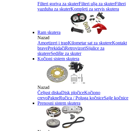
Filteri goriva za skuter
Filteri ulja za skuter
Filteri
vazduha za skuter
Kompleti za servis skutera
Ram skutera
Nazad
Amortizeri i trap
Kilometar sat za skutere
Kontakt
brave
Prekidači
Retrovizori
Sijalice za
skutere
Sedište za skuter
Kočioni sistem skutera
Nazad
Čeljust diska
Disk pločice
Kočiono
crevo
Pakne
Ručica / Poluga kočnice
Sajle kočnice
Prenosni sistem skutera