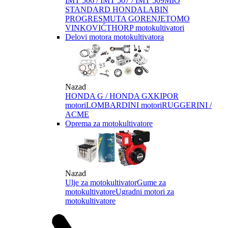
IMT 506 / IMT 507 / IMT 509
MIO
STANDARD HONDA
LABIN
PROGRES
MUTA GORENJE
TOMO
VINKOVIĆ
THORP motokultivatori
Delovi motora motokultivatora
Nazad
HONDA G / HONDA GX
KIPOR
motori
LOMBARDINI motori
RUGGERINI /
ACME
Oprema za motokultivatore
Nazad
Ulje za motokultivator
Gume za
motokultivatore
Ugradni motori za
motokultivatore