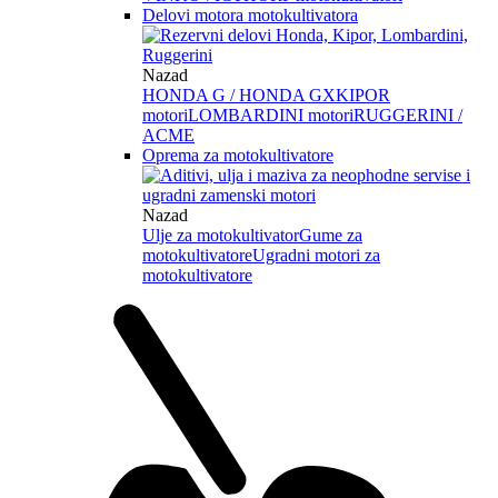
Delovi motora motokultivatora
Nazad
HONDA G / HONDA GX
KIPOR
motori
LOMBARDINI motori
RUGGERINI /
ACME
Oprema za motokultivatore
Nazad
Ulje za motokultivator
Gume za
motokultivatore
Ugradni motori za
motokultivatore