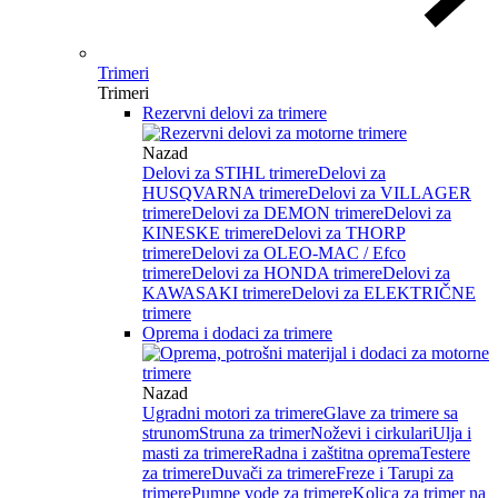
Trimeri
Trimeri
Rezervni delovi za trimere
Nazad
Delovi za STIHL trimere
Delovi za
HUSQVARNA trimere
Delovi za VILLAGER
trimere
Delovi za DEMON trimere
Delovi za
KINESKE trimere
Delovi za THORP
trimere
Delovi za OLEO-MAC / Efco
trimere
Delovi za HONDA trimere
Delovi za
KAWASAKI trimere
Delovi za ELEKTRIČNE
trimere
Oprema i dodaci za trimere
Nazad
Ugradni motori za trimere
Glave za trimere sa
strunom
Struna za trimer
Noževi i cirkulari
Ulja i
masti za trimere
Radna i zaštitna oprema
Testere
za trimere
Duvači za trimere
Freze i Tarupi za
trimere
Pumpe vode za trimere
Kolica za trimer na