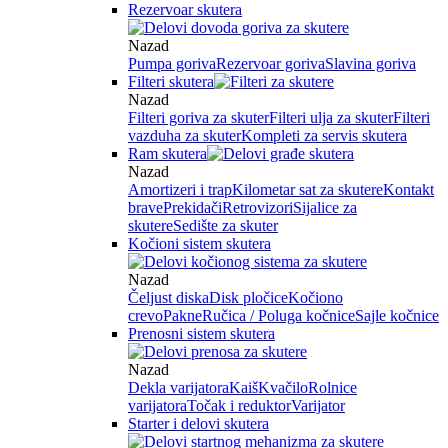
Rezervoar skutera
Nazad
Pumpa goriva
Rezervoar goriva
Slavina goriva
Filteri skutera
Nazad
Filteri goriva za skuter
Filteri ulja za skuter
Filteri
vazduha za skuter
Kompleti za servis skutera
Ram skutera
Nazad
Amortizeri i trap
Kilometar sat za skutere
Kontakt
brave
Prekidači
Retrovizori
Sijalice za
skutere
Sedište za skuter
Kočioni sistem skutera
Nazad
Čeljust diska
Disk pločice
Kočiono
crevo
Pakne
Ručica / Poluga kočnice
Sajle kočnice
Prenosni sistem skutera
Nazad
Dekla varijatora
Kaiš
Kvačilo
Rolnice
varijatora
Točak i reduktor
Varijator
Starter i delovi skutera