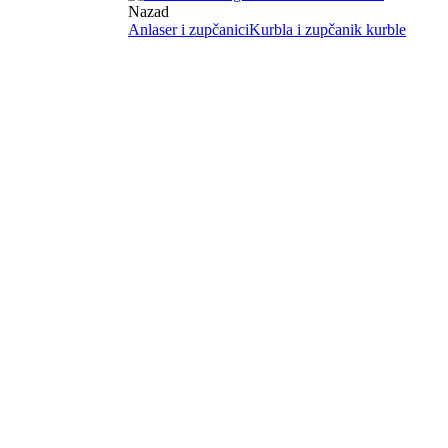
Nazad
Anlaser i zupčanici
Kurbla i zupčanik kurble