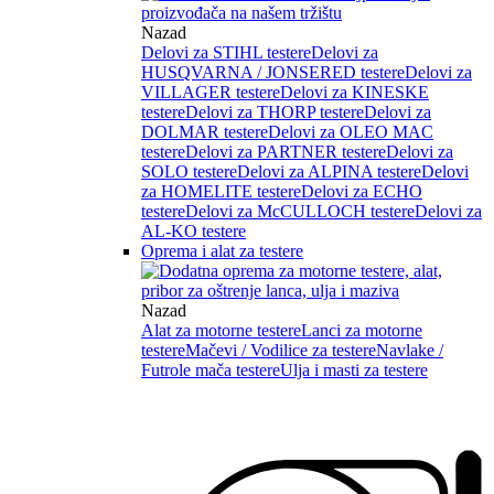
Nazad
Delovi za STIHL testere
Delovi za
HUSQVARNA / JONSERED testere
Delovi za
VILLAGER testere
Delovi za KINESKE
testere
Delovi za THORP testere
Delovi za
DOLMAR testere
Delovi za OLEO MAC
testere
Delovi za PARTNER testere
Delovi za
SOLO testere
Delovi za ALPINA testere
Delovi
za HOMELITE testere
Delovi za ECHO
testere
Delovi za McCULLOCH testere
Delovi za
AL-KO testere
Oprema i alat za testere
Nazad
Alat za motorne testere
Lanci za motorne
testere
Mačevi / Vodilice za testere
Navlake /
Futrole mača testere
Ulja i masti za testere