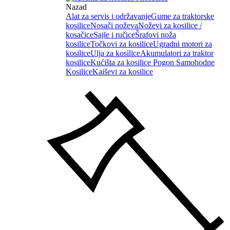
Nazad
Alat za servis i održavanje
Gume za traktorske
kosilice
Nosači noževa
Noževi za kosilice /
kosačice
Sajle i ručice
Šrafovi noža
kosilice
Točkovi za kosilice
Ugradni motori za
kosilice
Ulja za kosilice
Akumulatori za traktor
kosilice
Kućišta za kosilice
Pogon Samohodne
Kosilice
Kaiševi za kosilice