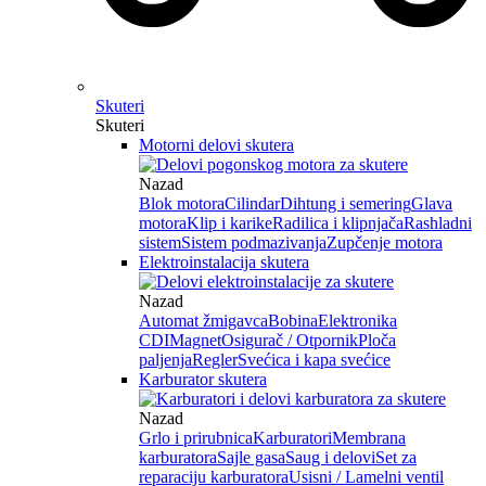
Skuteri
Skuteri
Motorni delovi skutera
Nazad
Blok motora
Cilindar
Dihtung i semering
Glava
motora
Klip i karike
Radilica i klipnjača
Rashladni
sistem
Sistem podmazivanja
Zupčenje motora
Elektroinstalacija skutera
Nazad
Automat žmigavca
Bobina
Elektronika
CDI
Magnet
Osigurač / Otpornik
Ploča
paljenja
Regler
Svećica i kapa svećice
Karburator skutera
Nazad
Grlo i prirubnica
Karburatori
Membrana
karburatora
Sajle gasa
Saug i delovi
Set za
reparaciju karburatora
Usisni / Lamelni ventil