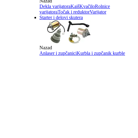
Nazad
Dekla varijatora
Kaiš
Kvačilo
Rolnice
varijatora
Točak i reduktor
Varijator
Starter i delovi skutera
Nazad
Anlaser i zupčanici
Kurbla i zupčanik kurble