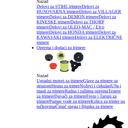
Nazad
Delovi za STIHL trimere
Delovi za
HUSQVARNA trimere
Delovi za VILLAGER
trimere
Delovi za DEMON trimere
Delovi za
KINESKE trimere
Delovi za THORP
trimere
Delovi za OLEO-MAC / Efco
trimere
Delovi za HONDA trimere
Delovi za
KAWASAKI trimere
Delovi za ELEKTRIČNE
trimere
Oprema i dodaci za trimere
Nazad
Ugradni motori za trimere
Glave za trimere sa
strunom
Struna za trimer
Noževi i cirkulari
Ulja i
masti za trimere
Radna i zaštitna oprema
Testere
za trimere
Duvači za trimere
Freze i Tarupi za
trimere
Pumpe vode za trimere
Kolica za trimer na
točkovima
Čistač snega i šljunka za trimere