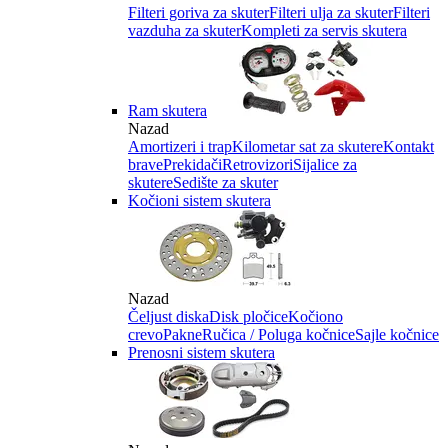
Filteri goriva za skuter
Filteri ulja za skuter
Filteri
vazduha za skuter
Kompleti za servis skutera
Ram skutera
Nazad
Amortizeri i trap
Kilometar sat za skutere
Kontakt
brave
Prekidači
Retrovizori
Sijalice za
skutere
Sedište za skuter
Kočioni sistem skutera
Nazad
Čeljust diska
Disk pločice
Kočiono
crevo
Pakne
Ručica / Poluga kočnice
Sajle kočnice
Prenosni sistem skutera