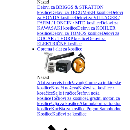
Nazad
Delovi za BRIGGS & STRATTON
kosilice
Delovi za TECUMSEH kosilice
Delovi
za HONDA kosilice
Delovi za VILLAGER /
FARM / LONCIN / MTD kosilice
Delovi za
KAWASAKI kosilice
Delovi za KOHLER
kosilice
Delovi za TOMOS kosilice
Delovi za
DUCAR / THORP kosilice
Delovi za
ELEKTRIČNE kosilice
Oprema i alat za kosilice
Nazad
Alat za servis i održavanje
Gume za traktorske
kosilice
Nosači noževa
Noževi za kosilice /
kosačice
Sajle i ručice
Šrafovi noža
kosilice
Točkovi za kosilice
Ugradni motori za
kosilice
Ulja za kosilice
Akumulatori za traktor
kosilice
Kućišta za kosilice
Pogon Samohodne
Kosilice
Kaiševi za kosilice