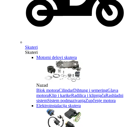
Skuteri
Skuteri
Motorni delovi skutera
Nazad
Blok motora
Cilindar
Dihtung i semering
Glava
motora
Klip i karike
Radilica i klipnjača
Rashladni
sistem
Sistem podmazivanja
Zupčenje motora
Elektroinstalacija skutera