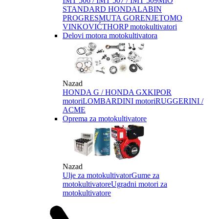
IMT 506 / IMT 507 / IMT 509
MIO
STANDARD HONDA
LABIN
PROGRES
MUTA GORENJE
TOMO
VINKOVIĆ
THORP motokultivatori
Delovi motora motokultivatora
Nazad
HONDA G / HONDA GX
KIPOR
motori
LOMBARDINI motori
RUGGERINI /
ACME
Oprema za motokultivatore
Nazad
Ulje za motokultivator
Gume za
motokultivatore
Ugradni motori za
motokultivatore