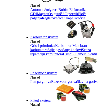
Nazad
Automat žmigavca
Bobina
Elektronika
CDI
Magnet
Osigurač / Otpornik
Ploča
paljenja
Regler
Svećica i kapa svećice
Karburator skutera
Nazad
Grlo i prirubnica
Karburatori
Membrana
karburatora
Sajle gasa
Saug i delovi
Set za
reparaciju karburatora
Usisni / Lamelni ventil
Rezervoar skutera
Nazad
Pumpa goriva
Rezervoar goriva
Slavina goriva
Filteri skutera
Nazad