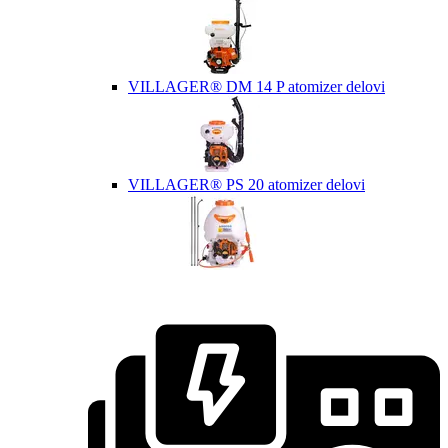
VILLAGER® DM 14 P atomizer delovi
VILLAGER® PS 20 atomizer delovi