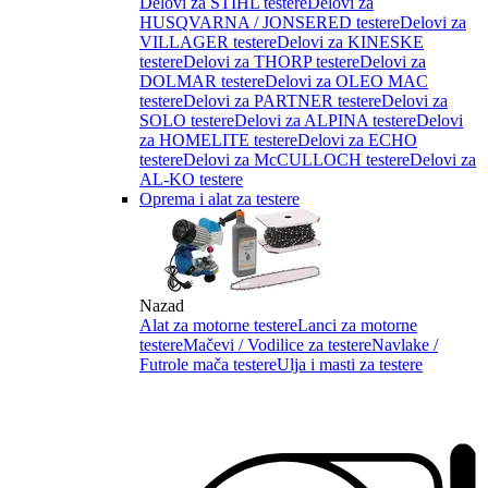
Delovi za STIHL testere
Delovi za
HUSQVARNA / JONSERED testere
Delovi za
VILLAGER testere
Delovi za KINESKE
testere
Delovi za THORP testere
Delovi za
DOLMAR testere
Delovi za OLEO MAC
testere
Delovi za PARTNER testere
Delovi za
SOLO testere
Delovi za ALPINA testere
Delovi
za HOMELITE testere
Delovi za ECHO
testere
Delovi za McCULLOCH testere
Delovi za
AL-KO testere
Oprema i alat za testere
Nazad
Alat za motorne testere
Lanci za motorne
testere
Mačevi / Vodilice za testere
Navlake /
Futrole mača testere
Ulja i masti za testere