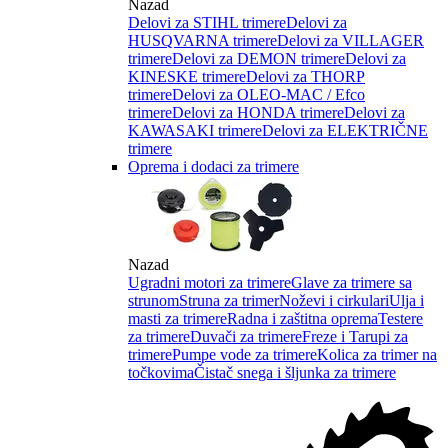
Nazad
Delovi za STIHL trimere
Delovi za
HUSQVARNA trimere
Delovi za VILLAGER
trimere
Delovi za DEMON trimere
Delovi za
KINESKE trimere
Delovi za THORP
trimere
Delovi za OLEO-MAC / Efco
trimere
Delovi za HONDA trimere
Delovi za
KAWASAKI trimere
Delovi za ELEKTRIČNE
trimere
Oprema i dodaci za trimere
Nazad
Ugradni motori za trimere
Glave za trimere sa
strunom
Struna za trimer
Noževi i cirkulari
Ulja i
masti za trimere
Radna i zaštitna oprema
Testere
za trimere
Duvači za trimere
Freze i Tarupi za
trimere
Pumpe vode za trimere
Kolica za trimer na
točkovima
Čistač snega i šljunka za trimere