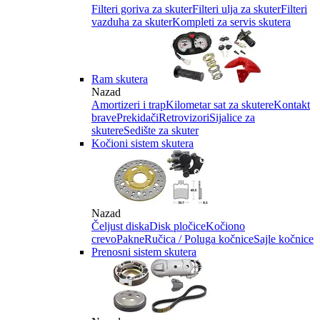
Filteri goriva za skuter
Filteri ulja za skuter
Filteri
vazduha za skuter
Kompleti za servis skutera
Ram skutera
Nazad
Amortizeri i trap
Kilometar sat za skutere
Kontakt
brave
Prekidači
Retrovizori
Sijalice za
skutere
Sedište za skuter
Kočioni sistem skutera
Nazad
Čeljust diska
Disk pločice
Kočiono
crevo
Pakne
Ručica / Poluga kočnice
Sajle kočnice
Prenosni sistem skutera