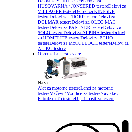
Delovi za STIHL testere
Delovi za
HUSQVARNA / JONSERED testere
Delovi za
VILLAGER testere
Delovi za KINESKE
testere
Delovi za THORP testere
Delovi za
DOLMAR testere
Delovi za OLEO MAC
testere
Delovi za PARTNER testere
Delovi za
SOLO testere
Delovi za ALPINA testere
Delovi
za HOMELITE testere
Delovi za ECHO
testere
Delovi za McCULLOCH testere
Delovi za
AL-KO testere
Oprema i alat za testere
Nazad
Alat za motorne testere
Lanci za motorne
testere
Mačevi / Vodilice za testere
Navlake /
Futrole mača testere
Ulja i masti za testere