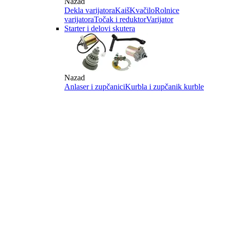
Nazad
Dekla varijatora
Kaiš
Kvačilo
Rolnice
varijatora
Točak i reduktor
Varijator
Starter i delovi skutera
Nazad
Anlaser i zupčanici
Kurbla i zupčanik kurble