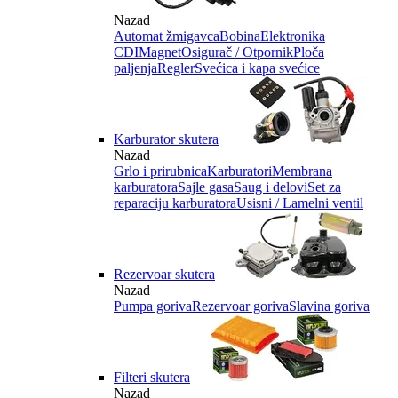
Nazad
Automat žmigavca
Bobina
Elektronika
CDI
Magnet
Osigurač / Otpornik
Ploča
paljenja
Regler
Svećica i kapa svećice
Karburator skutera
Nazad
Grlo i prirubnica
Karburatori
Membrana
karburatora
Sajle gasa
Saug i delovi
Set za
reparaciju karburatora
Usisni / Lamelni ventil
Rezervoar skutera
Nazad
Pumpa goriva
Rezervoar goriva
Slavina goriva
Filteri skutera
Nazad