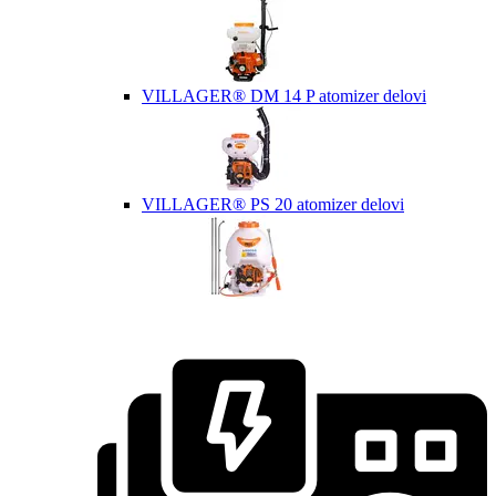
VILLAGER® DM 14 P atomizer delovi
VILLAGER® PS 20 atomizer delovi