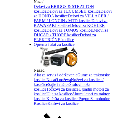
Nazad
Delovi za BRIGGS & STRATTON
kosilice
Delovi za TECUMSEH kosilice
Delovi
za HONDA kosilice
Delovi za VILLAGER /
FARM / LONCIN / MTD kosilice
Delovi za
KAWASAKI kosilice
Delovi za KOHLER
kosilice
Delovi za TOMOS kosilice
Delovi za
DUCAR / THORP kosilice
Delovi za
ELEKTRIČNE kosilice
Oprema i alat za kosilice
Nazad
Alat za servis i održavanje
Gume za traktorske
kosilice
Nosači noževa
Noževi za kosilice /
kosačice
Sajle i ručice
Šrafovi noža
kosilice
Točkovi za kosilice
Ugradni motori za
kosilice
Ulja za kosilice
Akumulatori za traktor
kosilice
Kućišta za kosilice
Pogon Samohodne
Kosilice
Kaiševi za kosilice