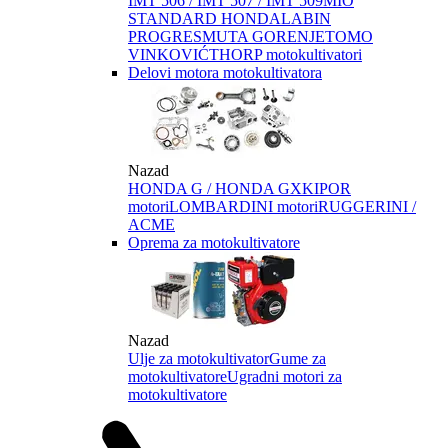
IMT 506 / IMT 507 / IMT 509
MIO
STANDARD HONDA
LABIN
PROGRES
MUTA GORENJE
TOMO
VINKOVIĆ
THORP motokultivatori
Delovi motora motokultivatora
Nazad
HONDA G / HONDA GX
KIPOR
motori
LOMBARDINI motori
RUGGERINI /
ACME
Oprema za motokultivatore
Nazad
Ulje za motokultivator
Gume za
motokultivatore
Ugradni motori za
motokultivatore