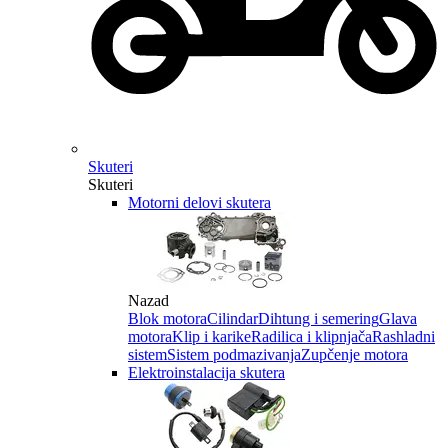
Skuteri
Skuteri
Motorni delovi skutera
Nazad
Blok motora
Cilindar
Dihtung i semering
Glava
motora
Klip i karike
Radilica i klipnjača
Rashladni
sistem
Sistem podmazivanja
Zupčenje motora
Elektroinstalacija skutera