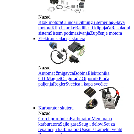
Nazad
Blok motora
Cilindar
Dihtung i semering
Glava
motora
Klip i karike
Radilica i klipnjača
Rashladni
sistem
Sistem podmazivanja
Zupčenje motora
Elektroinstalacija skutera
Nazad
Automat žmigavca
Bobina
Elektronika
CDI
Magnet
Osigurač / Otpornik
Ploča
paljenja
Regler
Svećica i kapa svećice
Karburator skutera
Nazad
Grlo i prirubnica
Karburatori
Membrana
karburatora
Sajle gasa
Saug i delovi
Set za
reparaciju karburatora
Usisni / Lamelni ventil