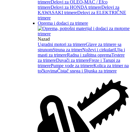
trimere
Delovi za OLEO-MAC / Efco
trimere
Delovi za HONDA trimere
Delovi za
KAWASAKI trimere
Delovi za ELEKTRIČNE
trimere
Oprema i dodaci za trimere
Nazad
Ugradni motori za trimere
Glave za trimere sa
strunom
Struna za trimer
Noževi i cirkulari
Ulja i
masti za trimere
Radna i zaštitna oprema
Testere
za trimere
Duvači za trimere
Freze i Tarupi za
trimere
Pumpe vode za trimere
Kolica za trimer na
točkovima
Čistač snega i šljunka za trimere