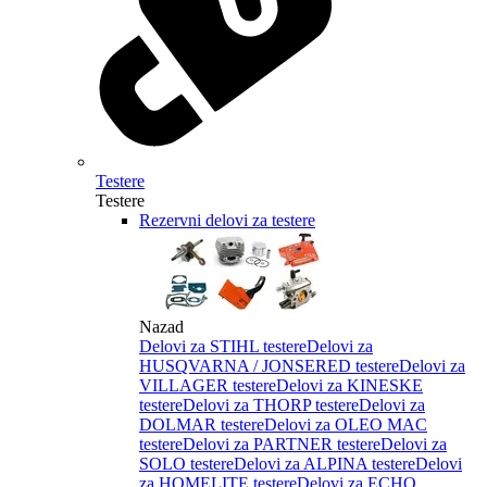
Testere
Testere
Rezervni delovi za testere
Nazad
Delovi za STIHL testere
Delovi za
HUSQVARNA / JONSERED testere
Delovi za
VILLAGER testere
Delovi za KINESKE
testere
Delovi za THORP testere
Delovi za
DOLMAR testere
Delovi za OLEO MAC
testere
Delovi za PARTNER testere
Delovi za
SOLO testere
Delovi za ALPINA testere
Delovi
za HOMELITE testere
Delovi za ECHO