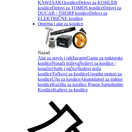
KAWASAKI kosilice
Delovi za KOHLER
kosilice
Delovi za TOMOS kosilice
Delovi za
DUCAR / THORP kosilice
Delovi za
ELEKTRIČNE kosilice
Oprema i alat za kosilice
Nazad
Alat za servis i održavanje
Gume za traktorske
kosilice
Nosači noževa
Noževi za kosilice /
kosačice
Sajle i ručice
Šrafovi noža
kosilice
Točkovi za kosilice
Ugradni motori za
kosilice
Ulja za kosilice
Akumulatori za traktor
kosilice
Kućišta za kosilice
Pogon Samohodne
Kosilice
Kaiševi za kosilice