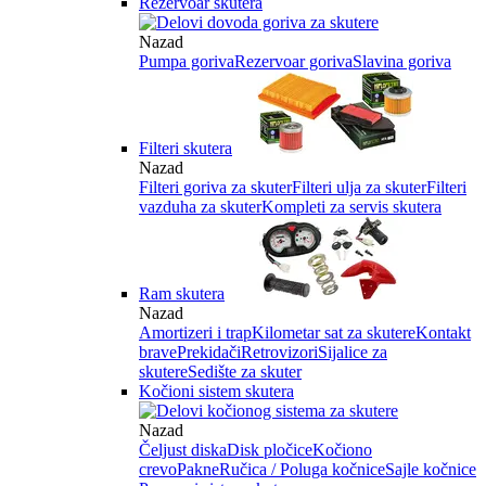
Rezervoar skutera
Nazad
Pumpa goriva
Rezervoar goriva
Slavina goriva
Filteri skutera
Nazad
Filteri goriva za skuter
Filteri ulja za skuter
Filteri
vazduha za skuter
Kompleti za servis skutera
Ram skutera
Nazad
Amortizeri i trap
Kilometar sat za skutere
Kontakt
brave
Prekidači
Retrovizori
Sijalice za
skutere
Sedište za skuter
Kočioni sistem skutera
Nazad
Čeljust diska
Disk pločice
Kočiono
crevo
Pakne
Ručica / Poluga kočnice
Sajle kočnice