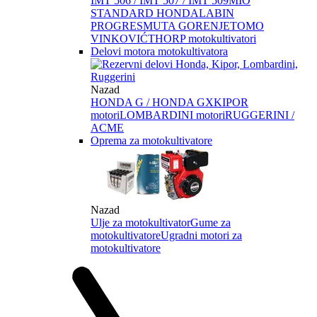
IMT 506 / IMT 507 / IMT 509
MIO
STANDARD HONDA
LABIN
PROGRES
MUTA GORENJE
TOMO
VINKOVIĆ
THORP motokultivatori
Delovi motora motokultivatora
Nazad
HONDA G / HONDA GX
KIPOR
motori
LOMBARDINI motori
RUGGERINI /
ACME
Oprema za motokultivatore
Nazad
Ulje za motokultivator
Gume za
motokultivatore
Ugradni motori za
motokultivatore