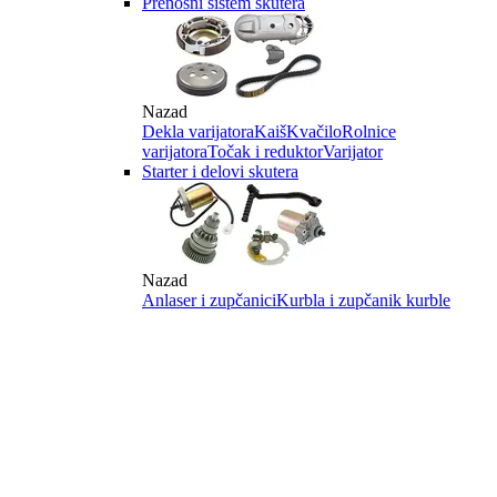
Prenosni sistem skutera
Nazad
Dekla varijatora
Kaiš
Kvačilo
Rolnice
varijatora
Točak i reduktor
Varijator
Starter i delovi skutera
Nazad
Anlaser i zupčanici
Kurbla i zupčanik kurble