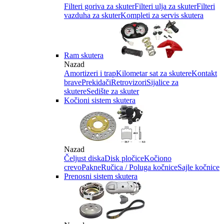
Filteri goriva za skuter
Filteri ulja za skuter
Filteri
vazduha za skuter
Kompleti za servis skutera
Ram skutera
Nazad
Amortizeri i trap
Kilometar sat za skutere
Kontakt
brave
Prekidači
Retrovizori
Sijalice za
skutere
Sedište za skuter
Kočioni sistem skutera
Nazad
Čeljust diska
Disk pločice
Kočiono
crevo
Pakne
Ručica / Poluga kočnice
Sajle kočnice
Prenosni sistem skutera