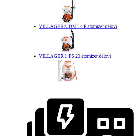
VILLAGER® DM 14 P atomizer delovi
VILLAGER® PS 20 atomizer delovi