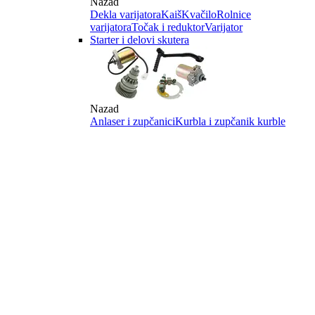
Nazad
Dekla varijatora
Kaiš
Kvačilo
Rolnice
varijatora
Točak i reduktor
Varijator
Starter i delovi skutera
Nazad
Anlaser i zupčanici
Kurbla i zupčanik kurble