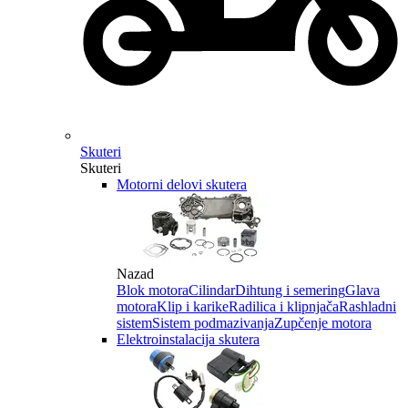
Skuteri
Skuteri
Motorni delovi skutera
Nazad
Blok motora
Cilindar
Dihtung i semering
Glava
motora
Klip i karike
Radilica i klipnjača
Rashladni
sistem
Sistem podmazivanja
Zupčenje motora
Elektroinstalacija skutera