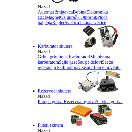
Nazad
Automat žmigavca
Bobina
Elektronika
CDI
Magnet
Osigurač / Otpornik
Ploča
paljenja
Regler
Svećica i kapa svećice
Karburator skutera
Nazad
Grlo i prirubnica
Karburatori
Membrana
karburatora
Sajle gasa
Saug i delovi
Set za
reparaciju karburatora
Usisni / Lamelni ventil
Rezervoar skutera
Nazad
Pumpa goriva
Rezervoar goriva
Slavina goriva
Filteri skutera
Nazad