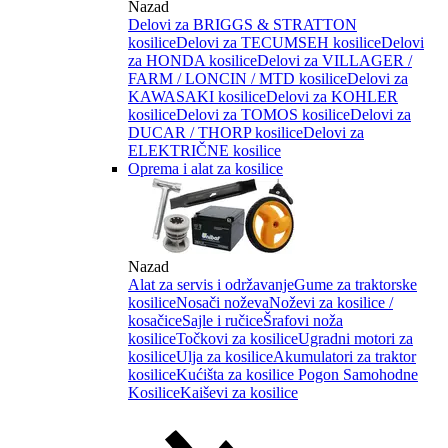
Nazad
Delovi za BRIGGS & STRATTON
kosilice
Delovi za TECUMSEH kosilice
Delovi
za HONDA kosilice
Delovi za VILLAGER /
FARM / LONCIN / MTD kosilice
Delovi za
KAWASAKI kosilice
Delovi za KOHLER
kosilice
Delovi za TOMOS kosilice
Delovi za
DUCAR / THORP kosilice
Delovi za
ELEKTRIČNE kosilice
Oprema i alat za kosilice
Nazad
Alat za servis i održavanje
Gume za traktorske
kosilice
Nosači noževa
Noževi za kosilice /
kosačice
Sajle i ručice
Šrafovi noža
kosilice
Točkovi za kosilice
Ugradni motori za
kosilice
Ulja za kosilice
Akumulatori za traktor
kosilice
Kućišta za kosilice
Pogon Samohodne
Kosilice
Kaiševi za kosilice