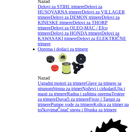
Nazad
Delovi za STIHL trimere
Delovi za
HUSQVARNA trimere
Delovi za VILLAGER
trimere
Delovi za DEMON trimere
Delovi za
KINESKE trimere
Delovi za THORP
trimere
Delovi za OLEO-MAC / Efco
trimere
Delovi za HONDA trimere
Delovi za
KAWASAKI trimere
Delovi za ELEKTRIČNE
trimere
Oprema i dodaci za trimere
Nazad
Ugradni motori za trimere
Glave za trimere sa
strunom
Struna za trimer
Noževi i cirkulari
Ulja i
masti za trimere
Radna i zaštitna oprema
Testere
za trimere
Duvači za trimere
Freze i Tarupi za
trimere
Pumpe vode za trimere
Kolica za trimer na
točkovima
Čistač snega i šljunka za trimere