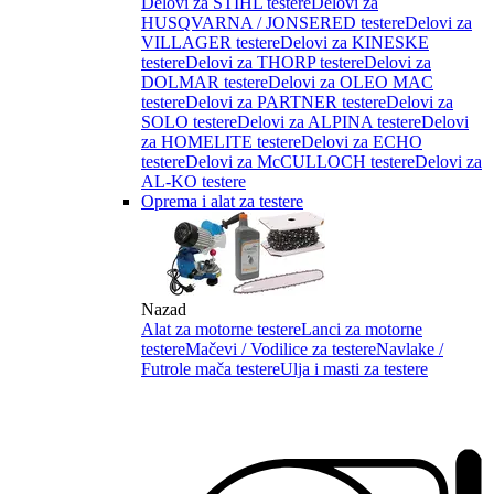
Delovi za STIHL testere
Delovi za
HUSQVARNA / JONSERED testere
Delovi za
VILLAGER testere
Delovi za KINESKE
testere
Delovi za THORP testere
Delovi za
DOLMAR testere
Delovi za OLEO MAC
testere
Delovi za PARTNER testere
Delovi za
SOLO testere
Delovi za ALPINA testere
Delovi
za HOMELITE testere
Delovi za ECHO
testere
Delovi za McCULLOCH testere
Delovi za
AL-KO testere
Oprema i alat za testere
Nazad
Alat za motorne testere
Lanci za motorne
testere
Mačevi / Vodilice za testere
Navlake /
Futrole mača testere
Ulja i masti za testere