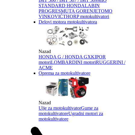
IMT 506 / IMT 507 / IMT 509
MIO
STANDARD HONDA
LABIN
PROGRES
MUTA GORENJE
TOMO
VINKOVIĆ
THORP motokultivatori
Delovi motora motokultivatora
Nazad
HONDA G / HONDA GX
KIPOR
motori
LOMBARDINI motori
RUGGERINI /
ACME
Oprema za motokultivatore
Nazad
Ulje za motokultivator
Gume za
motokultivatore
Ugradni motori za
motokultivatore