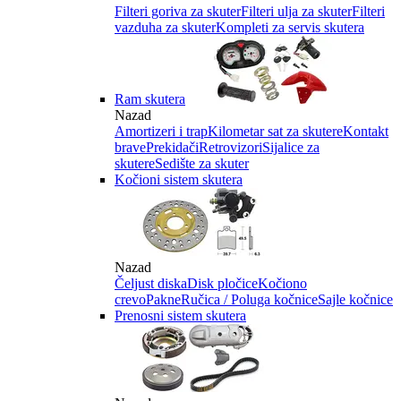
Filteri goriva za skuter
Filteri ulja za skuter
Filteri
vazduha za skuter
Kompleti za servis skutera
Ram skutera
Nazad
Amortizeri i trap
Kilometar sat za skutere
Kontakt
brave
Prekidači
Retrovizori
Sijalice za
skutere
Sedište za skuter
Kočioni sistem skutera
Nazad
Čeljust diska
Disk pločice
Kočiono
crevo
Pakne
Ručica / Poluga kočnice
Sajle kočnice
Prenosni sistem skutera