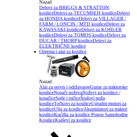
Nazad
Delovi za BRIGGS & STRATTON
kosilice
Delovi za TECUMSEH kosilice
Delovi
za HONDA kosilice
Delovi za VILLAGER /
FARM / LONCIN / MTD kosilice
Delovi za
KAWASAKI kosilice
Delovi za KOHLER
kosilice
Delovi za TOMOS kosilice
Delovi za
DUCAR / THORP kosilice
Delovi za
ELEKTRIČNE kosilice
Oprema i alat za kosilice
Nazad
Alat za servis i održavanje
Gume za traktorske
kosilice
Nosači noževa
Noževi za kosilice /
kosačice
Sajle i ručice
Šrafovi noža
kosilice
Točkovi za kosilice
Ugradni motori za
kosilice
Ulja za kosilice
Akumulatori za traktor
kosilice
Kućišta za kosilice
Pogon Samohodne
Kosilice
Kaiševi za kosilice