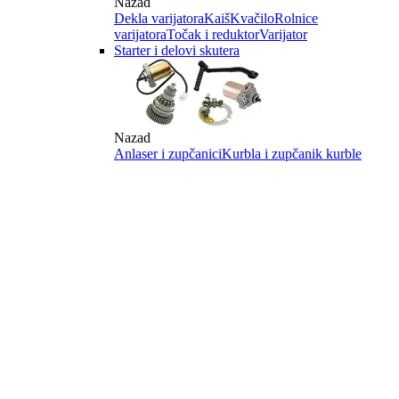
Nazad
Dekla varijatora
Kaiš
Kvačilo
Rolnice
varijatora
Točak i reduktor
Varijator
Starter i delovi skutera
Nazad
Anlaser i zupčanici
Kurbla i zupčanik kurble