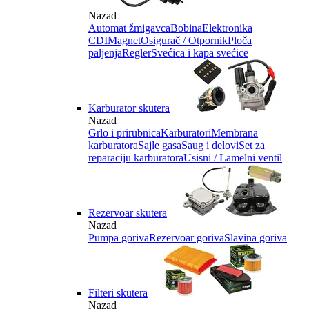
Nazad
Automat žmigavca
Bobina
Elektronika
CDI
Magnet
Osigurač / Otpornik
Ploča
paljenja
Regler
Svećica i kapa svećice
Karburator skutera
Nazad
Grlo i prirubnica
Karburatori
Membrana
karburatora
Sajle gasa
Saug i delovi
Set za
reparaciju karburatora
Usisni / Lamelni ventil
Rezervoar skutera
Nazad
Pumpa goriva
Rezervoar goriva
Slavina goriva
Filteri skutera
Nazad