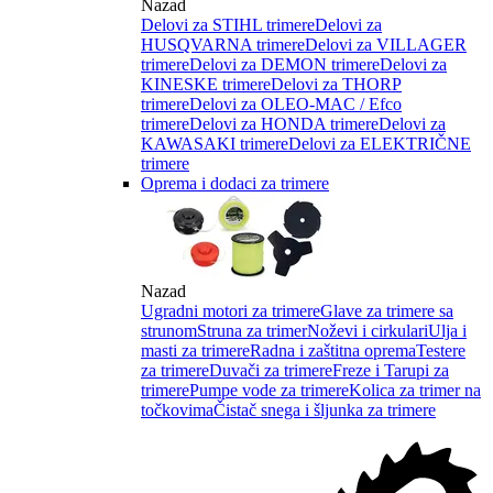
Nazad
Delovi za STIHL trimere
Delovi za
HUSQVARNA trimere
Delovi za VILLAGER
trimere
Delovi za DEMON trimere
Delovi za
KINESKE trimere
Delovi za THORP
trimere
Delovi za OLEO-MAC / Efco
trimere
Delovi za HONDA trimere
Delovi za
KAWASAKI trimere
Delovi za ELEKTRIČNE
trimere
Oprema i dodaci za trimere
Nazad
Ugradni motori za trimere
Glave za trimere sa
strunom
Struna za trimer
Noževi i cirkulari
Ulja i
masti za trimere
Radna i zaštitna oprema
Testere
za trimere
Duvači za trimere
Freze i Tarupi za
trimere
Pumpe vode za trimere
Kolica za trimer na
točkovima
Čistač snega i šljunka za trimere