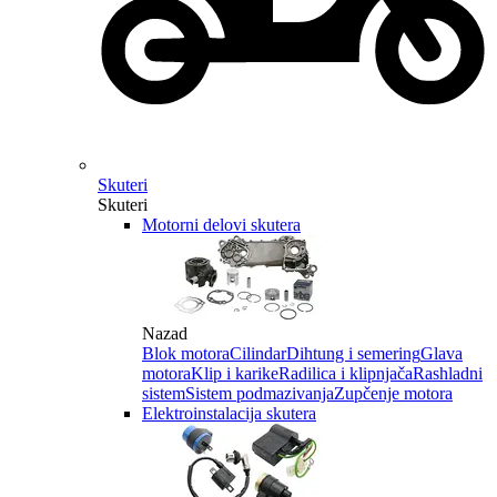
Skuteri
Skuteri
Motorni delovi skutera
Nazad
Blok motora
Cilindar
Dihtung i semering
Glava
motora
Klip i karike
Radilica i klipnjača
Rashladni
sistem
Sistem podmazivanja
Zupčenje motora
Elektroinstalacija skutera