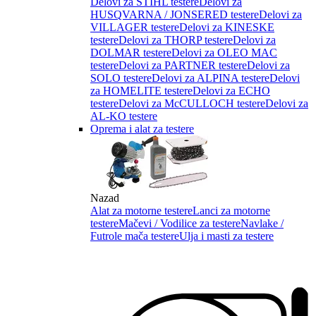
Delovi za STIHL testere
Delovi za
HUSQVARNA / JONSERED testere
Delovi za
VILLAGER testere
Delovi za KINESKE
testere
Delovi za THORP testere
Delovi za
DOLMAR testere
Delovi za OLEO MAC
testere
Delovi za PARTNER testere
Delovi za
SOLO testere
Delovi za ALPINA testere
Delovi
za HOMELITE testere
Delovi za ECHO
testere
Delovi za McCULLOCH testere
Delovi za
AL-KO testere
Oprema i alat za testere
Nazad
Alat za motorne testere
Lanci za motorne
testere
Mačevi / Vodilice za testere
Navlake /
Futrole mača testere
Ulja i masti za testere