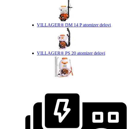
VILLAGER® DM 14 P atomizer delovi
VILLAGER® PS 20 atomizer delovi