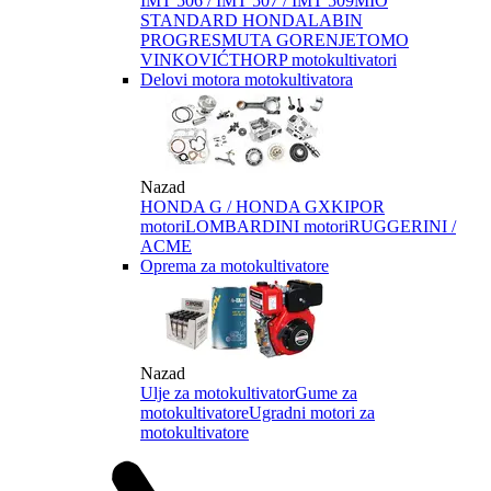
IMT 506 / IMT 507 / IMT 509
MIO
STANDARD HONDA
LABIN
PROGRES
MUTA GORENJE
TOMO
VINKOVIĆ
THORP motokultivatori
Delovi motora motokultivatora
Nazad
HONDA G / HONDA GX
KIPOR
motori
LOMBARDINI motori
RUGGERINI /
ACME
Oprema za motokultivatore
Nazad
Ulje za motokultivator
Gume za
motokultivatore
Ugradni motori za
motokultivatore