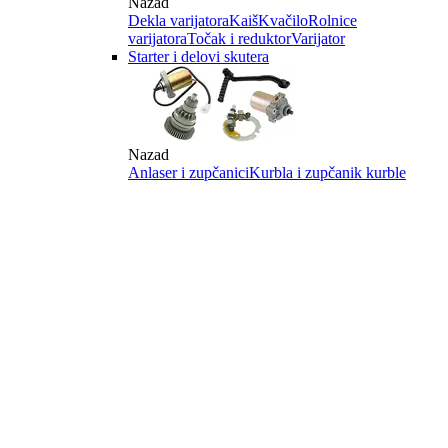
Nazad
Dekla varijatora
Kaiš
Kvačilo
Rolnice
varijatora
Točak i reduktor
Varijator
Starter i delovi skutera
Nazad
Anlaser i zupčanici
Kurbla i zupčanik kurble