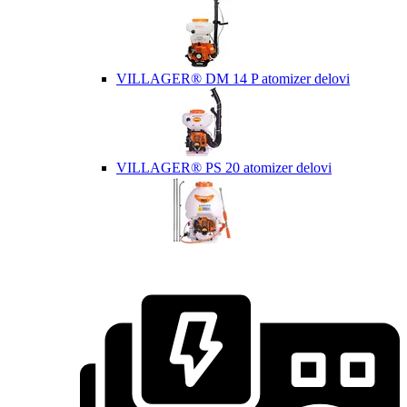
VILLAGER® DM 14 P atomizer delovi
VILLAGER® PS 20 atomizer delovi