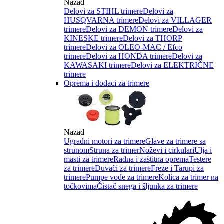
Nazad
Delovi za STIHL trimere
Delovi za
HUSQVARNA trimere
Delovi za VILLAGER
trimere
Delovi za DEMON trimere
Delovi za
KINESKE trimere
Delovi za THORP
trimere
Delovi za OLEO-MAC / Efco
trimere
Delovi za HONDA trimere
Delovi za
KAWASAKI trimere
Delovi za ELEKTRIČNE
trimere
Oprema i dodaci za trimere
Nazad
Ugradni motori za trimere
Glave za trimere sa
strunom
Struna za trimer
Noževi i cirkulari
Ulja i
masti za trimere
Radna i zaštitna oprema
Testere
za trimere
Duvači za trimere
Freze i Tarupi za
trimere
Pumpe vode za trimere
Kolica za trimer na
točkovima
Čistač snega i šljunka za trimere