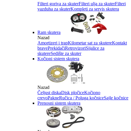
Filteri goriva za skuter
Filteri ulja za skuter
Filteri
vazduha za skuter
Kompleti za servis skutera
Ram skutera
Nazad
Amortizeri i trap
Kilometar sat za skutere
Kontakt
brave
Prekidači
Retrovizori
Sijalice za
skutere
Sedište za skuter
Kočioni sistem skutera
Nazad
Čeljust diska
Disk pločice
Kočiono
crevo
Pakne
Ručica / Poluga kočnice
Sajle kočnice
Prenosni sistem skutera