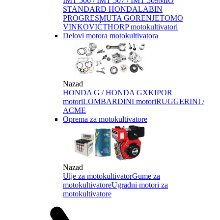
IMT 506 / IMT 507 / IMT 509
MIO
STANDARD HONDA
LABIN
PROGRES
MUTA GORENJE
TOMO
VINKOVIĆ
THORP motokultivatori
Delovi motora motokultivatora
Nazad
HONDA G / HONDA GX
KIPOR
motori
LOMBARDINI motori
RUGGERINI /
ACME
Oprema za motokultivatore
Nazad
Ulje za motokultivator
Gume za
motokultivatore
Ugradni motori za
motokultivatore