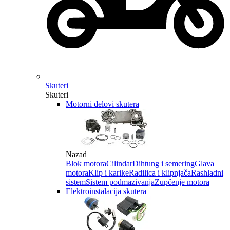
Skuteri
Skuteri
Motorni delovi skutera
Nazad
Blok motora
Cilindar
Dihtung i semering
Glava
motora
Klip i karike
Radilica i klipnjača
Rashladni
sistem
Sistem podmazivanja
Zupčenje motora
Elektroinstalacija skutera