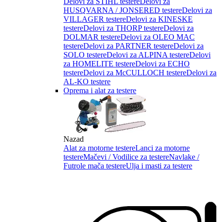
Delovi za STIHL testere
Delovi za
HUSQVARNA / JONSERED testere
Delovi za
VILLAGER testere
Delovi za KINESKE
testere
Delovi za THORP testere
Delovi za
DOLMAR testere
Delovi za OLEO MAC
testere
Delovi za PARTNER testere
Delovi za
SOLO testere
Delovi za ALPINA testere
Delovi
za HOMELITE testere
Delovi za ECHO
testere
Delovi za McCULLOCH testere
Delovi za
AL-KO testere
Oprema i alat za testere
Nazad
Alat za motorne testere
Lanci za motorne
testere
Mačevi / Vodilice za testere
Navlake /
Futrole mača testere
Ulja i masti za testere