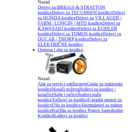
Nazad
Delovi za BRIGGS & STRATTON
kosilice
Delovi za TECUMSEH kosilice
Delovi
za HONDA kosilice
Delovi za VILLAGER /
FARM / LONCIN / MTD kosilice
Delovi za
KAWASAKI kosilice
Delovi za KOHLER
kosilice
Delovi za TOMOS kosilice
Delovi za
DUCAR / THORP kosilice
Delovi za
ELEKTRIČNE kosilice
Oprema i alat za kosilice
Nazad
Alat za servis i održavanje
Gume za traktorske
kosilice
Nosači noževa
Noževi za kosilice /
kosačice
Sajle i ručice
Šrafovi noža
kosilice
Točkovi za kosilice
Ugradni motori za
kosilice
Ulja za kosilice
Akumulatori za traktor
kosilice
Kućišta za kosilice
Pogon Samohodne
Kosilice
Kaiševi za kosilice