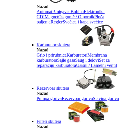
Nazad
Automat žmigavca
Bobina
Elektronika
CDI
Magnet
Osigurač / Otpornik
Ploča
paljenja
Regler
Svećica i kapa svećice
Karburator skutera
Nazad
Grlo i prirubnica
Karburatori
Membrana
karburatora
Sajle gasa
Saug i delovi
Set za
reparaciju karburatora
Usisni / Lamelni ventil
Rezervoar skutera
Nazad
Pumpa goriva
Rezervoar goriva
Slavina goriva
Filteri skutera
Nazad