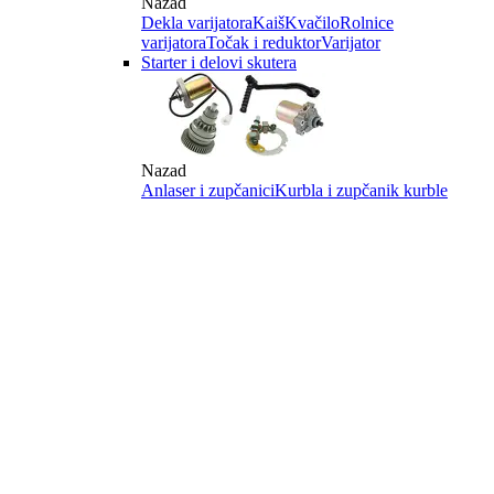
Nazad
Dekla varijatora
Kaiš
Kvačilo
Rolnice
varijatora
Točak i reduktor
Varijator
Starter i delovi skutera
Nazad
Anlaser i zupčanici
Kurbla i zupčanik kurble