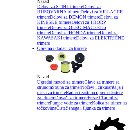
Nazad
Delovi za STIHL trimere
Delovi za
HUSQVARNA trimere
Delovi za VILLAGER
trimere
Delovi za DEMON trimere
Delovi za
KINESKE trimere
Delovi za THORP
trimere
Delovi za OLEO-MAC / Efco
trimere
Delovi za HONDA trimere
Delovi za
KAWASAKI trimere
Delovi za ELEKTRIČNE
trimere
Oprema i dodaci za trimere
Nazad
Ugradni motori za trimere
Glave za trimere sa
strunom
Struna za trimer
Noževi i cirkulari
Ulja i
masti za trimere
Radna i zaštitna oprema
Testere
za trimere
Duvači za trimere
Freze i Tarupi za
trimere
Pumpe vode za trimere
Kolica za trimer na
točkovima
Čistač snega i šljunka za trimere