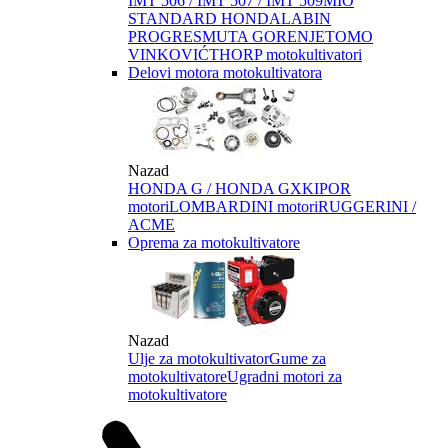
IMT 506 / IMT 507 / IMT 509
MIO
STANDARD HONDA
LABIN
PROGRES
MUTA GORENJE
TOMO
VINKOVIĆ
THORP motokultivatori
Delovi motora motokultivatora
Nazad
HONDA G / HONDA GX
KIPOR
motori
LOMBARDINI motori
RUGGERINI /
ACME
Oprema za motokultivatore
Nazad
Ulje za motokultivator
Gume za
motokultivatore
Ugradni motori za
motokultivatore