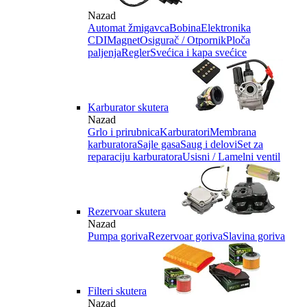
Nazad
Automat žmigavca
Bobina
Elektronika
CDI
Magnet
Osigurač / Otpornik
Ploča
paljenja
Regler
Svećica i kapa svećice
Karburator skutera
Nazad
Grlo i prirubnica
Karburatori
Membrana
karburatora
Sajle gasa
Saug i delovi
Set za
reparaciju karburatora
Usisni / Lamelni ventil
Rezervoar skutera
Nazad
Pumpa goriva
Rezervoar goriva
Slavina goriva
Filteri skutera
Nazad