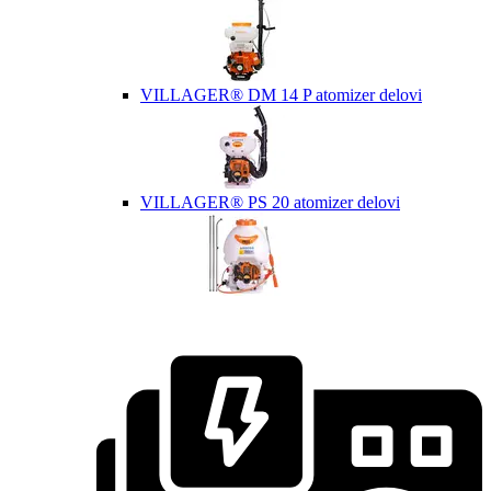
VILLAGER® DM 14 P atomizer delovi
VILLAGER® PS 20 atomizer delovi