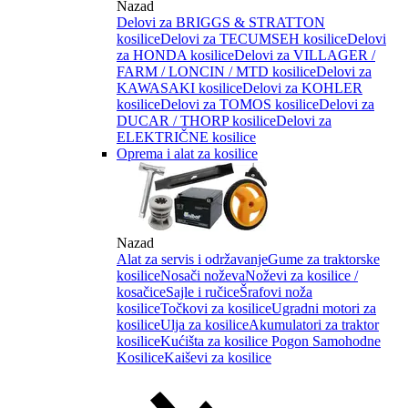
Nazad
Delovi za BRIGGS & STRATTON
kosilice
Delovi za TECUMSEH kosilice
Delovi
za HONDA kosilice
Delovi za VILLAGER /
FARM / LONCIN / MTD kosilice
Delovi za
KAWASAKI kosilice
Delovi za KOHLER
kosilice
Delovi za TOMOS kosilice
Delovi za
DUCAR / THORP kosilice
Delovi za
ELEKTRIČNE kosilice
Oprema i alat za kosilice
Nazad
Alat za servis i održavanje
Gume za traktorske
kosilice
Nosači noževa
Noževi za kosilice /
kosačice
Sajle i ručice
Šrafovi noža
kosilice
Točkovi za kosilice
Ugradni motori za
kosilice
Ulja za kosilice
Akumulatori za traktor
kosilice
Kućišta za kosilice
Pogon Samohodne
Kosilice
Kaiševi za kosilice