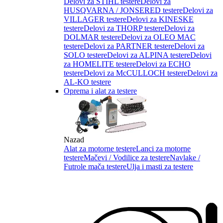
Delovi za STIHL testere
Delovi za
HUSQVARNA / JONSERED testere
Delovi za
VILLAGER testere
Delovi za KINESKE
testere
Delovi za THORP testere
Delovi za
DOLMAR testere
Delovi za OLEO MAC
testere
Delovi za PARTNER testere
Delovi za
SOLO testere
Delovi za ALPINA testere
Delovi
za HOMELITE testere
Delovi za ECHO
testere
Delovi za McCULLOCH testere
Delovi za
AL-KO testere
Oprema i alat za testere
Nazad
Alat za motorne testere
Lanci za motorne
testere
Mačevi / Vodilice za testere
Navlake /
Futrole mača testere
Ulja i masti za testere