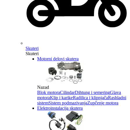
Skuteri
Skuteri
Motorni delovi skutera
Nazad
Blok motora
Cilindar
Dihtung i semering
Glava
motora
Klip i karike
Radilica i klipnjača
Rashladni
sistem
Sistem podmazivanja
Zupčenje motora
Elektroinstalacija skutera