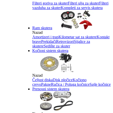
Filteri goriva za skuter
Filteri ulja za skuter
Filteri
vazduha za skuter
Kompleti za servis skutera
Ram skutera
Nazad
Amortizeri i trap
Kilometar sat za skutere
Kontakt
brave
Prekidači
Retrovizori
Sijalice za
skutere
Sedište za skuter
Kočioni sistem skutera
Nazad
Čeljust diska
Disk pločice
Kočiono
crevo
Pakne
Ručica / Poluga kočnice
Sajle kočnice
Prenosni sistem skutera