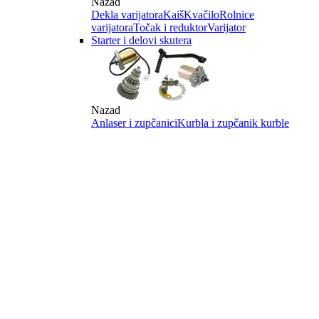
Nazad
Dekla varijatora
Kaiš
Kvačilo
Rolnice
varijatora
Točak i reduktor
Varijator
Starter i delovi skutera
Nazad
Anlaser i zupčanici
Kurbla i zupčanik kurble