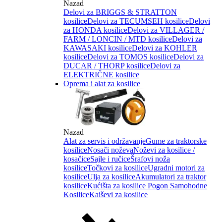
Nazad
Delovi za BRIGGS & STRATTON
kosilice
Delovi za TECUMSEH kosilice
Delovi
za HONDA kosilice
Delovi za VILLAGER /
FARM / LONCIN / MTD kosilice
Delovi za
KAWASAKI kosilice
Delovi za KOHLER
kosilice
Delovi za TOMOS kosilice
Delovi za
DUCAR / THORP kosilice
Delovi za
ELEKTRIČNE kosilice
Oprema i alat za kosilice
Nazad
Alat za servis i održavanje
Gume za traktorske
kosilice
Nosači noževa
Noževi za kosilice /
kosačice
Sajle i ručice
Šrafovi noža
kosilice
Točkovi za kosilice
Ugradni motori za
kosilice
Ulja za kosilice
Akumulatori za traktor
kosilice
Kućišta za kosilice
Pogon Samohodne
Kosilice
Kaiševi za kosilice