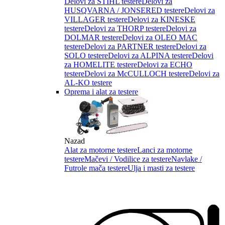
Delovi za STIHL testere
Delovi za
HUSQVARNA / JONSERED testere
Delovi za
VILLAGER testere
Delovi za KINESKE
testere
Delovi za THORP testere
Delovi za
DOLMAR testere
Delovi za OLEO MAC
testere
Delovi za PARTNER testere
Delovi za
SOLO testere
Delovi za ALPINA testere
Delovi
za HOMELITE testere
Delovi za ECHO
testere
Delovi za McCULLOCH testere
Delovi za
AL-KO testere
Oprema i alat za testere
Nazad
Alat za motorne testere
Lanci za motorne
testere
Mačevi / Vodilice za testere
Navlake /
Futrole mača testere
Ulja i masti za testere