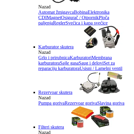
Nazad
Automat žmigavca
Bobina
Elektronika
CDI
Magnet
Osigurač / Otpornik
Ploča
paljenja
Regler
Svećica i kapa svećice
Karburator skutera
Nazad
Grlo i prirubnica
Karburatori
Membrana
karburatora
Sajle gasa
Saug i delovi
Set za
reparaciju karburatora
Usisni / Lamelni ventil
Rezervoar skutera
Nazad
Pumpa goriva
Rezervoar goriva
Slavina goriva
Filteri skutera
Nazad