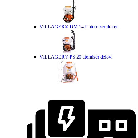
VILLAGER® DM 14 P atomizer delovi
VILLAGER® PS 20 atomizer delovi