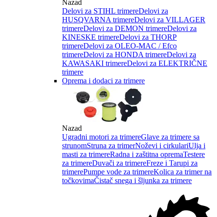
Nazad
Delovi za STIHL trimere
Delovi za
HUSQVARNA trimere
Delovi za VILLAGER
trimere
Delovi za DEMON trimere
Delovi za
KINESKE trimere
Delovi za THORP
trimere
Delovi za OLEO-MAC / Efco
trimere
Delovi za HONDA trimere
Delovi za
KAWASAKI trimere
Delovi za ELEKTRIČNE
trimere
Oprema i dodaci za trimere
Nazad
Ugradni motori za trimere
Glave za trimere sa
strunom
Struna za trimer
Noževi i cirkulari
Ulja i
masti za trimere
Radna i zaštitna oprema
Testere
za trimere
Duvači za trimere
Freze i Tarupi za
trimere
Pumpe vode za trimere
Kolica za trimer na
točkovima
Čistač snega i šljunka za trimere