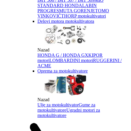
IMT 506 / IMT 507 / IMT 509
MIO
STANDARD HONDA
LABIN
PROGRES
MUTA GORENJE
TOMO
VINKOVIĆ
THORP motokultivatori
Delovi motora motokultivatora
Nazad
HONDA G / HONDA GX
KIPOR
motori
LOMBARDINI motori
RUGGERINI /
ACME
Oprema za motokultivatore
Nazad
Ulje za motokultivator
Gume za
motokultivatore
Ugradni motori za
motokultivatore