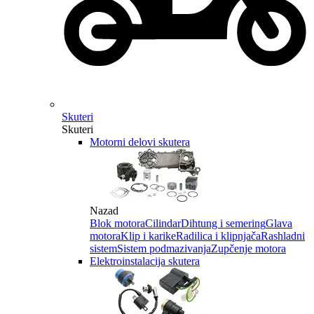
Skuteri
Skuteri
Motorni delovi skutera
Nazad
Blok motora
Cilindar
Dihtung i semering
Glava
motora
Klip i karike
Radilica i klipnjača
Rashladni
sistem
Sistem podmazivanja
Zupčenje motora
Elektroinstalacija skutera