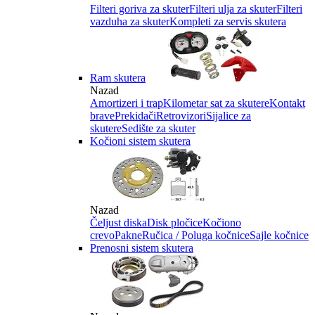
Filteri goriva za skuter
Filteri ulja za skuter
Filteri
vazduha za skuter
Kompleti za servis skutera
Ram skutera
Nazad
Amortizeri i trap
Kilometar sat za skutere
Kontakt
brave
Prekidači
Retrovizori
Sijalice za
skutere
Sedište za skuter
Kočioni sistem skutera
Nazad
Čeljust diska
Disk pločice
Kočiono
crevo
Pakne
Ručica / Poluga kočnice
Sajle kočnice
Prenosni sistem skutera