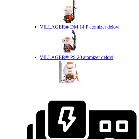
VILLAGER® DM 14 P atomizer delovi
VILLAGER® PS 20 atomizer delovi