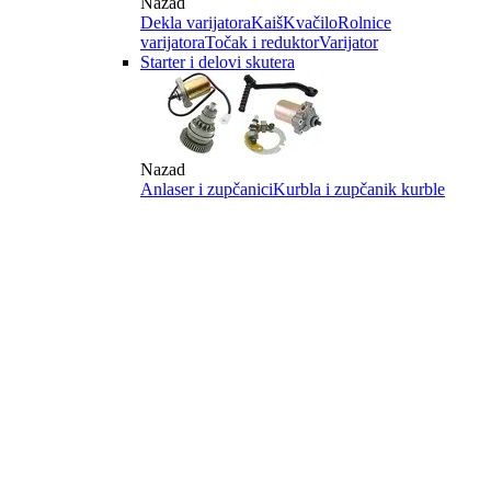
Nazad
Dekla varijatora
Kaiš
Kvačilo
Rolnice
varijatora
Točak i reduktor
Varijator
Starter i delovi skutera
Nazad
Anlaser i zupčanici
Kurbla i zupčanik kurble