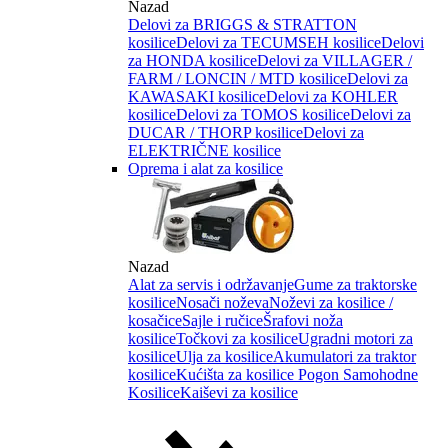
Nazad
Delovi za BRIGGS & STRATTON
kosilice
Delovi za TECUMSEH kosilice
Delovi
za HONDA kosilice
Delovi za VILLAGER /
FARM / LONCIN / MTD kosilice
Delovi za
KAWASAKI kosilice
Delovi za KOHLER
kosilice
Delovi za TOMOS kosilice
Delovi za
DUCAR / THORP kosilice
Delovi za
ELEKTRIČNE kosilice
Oprema i alat za kosilice
Nazad
Alat za servis i održavanje
Gume za traktorske
kosilice
Nosači noževa
Noževi za kosilice /
kosačice
Sajle i ručice
Šrafovi noža
kosilice
Točkovi za kosilice
Ugradni motori za
kosilice
Ulja za kosilice
Akumulatori za traktor
kosilice
Kućišta za kosilice
Pogon Samohodne
Kosilice
Kaiševi za kosilice