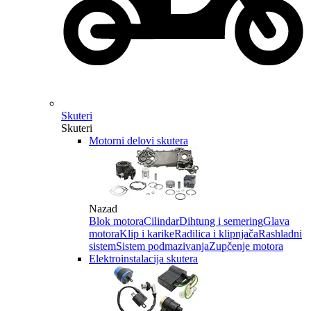
Skuteri
Skuteri
Motorni delovi skutera
Nazad
Blok motora
Cilindar
Dihtung i semering
Glava
motora
Klip i karike
Radilica i klipnjača
Rashladni
sistem
Sistem podmazivanja
Zupčenje motora
Elektroinstalacija skutera