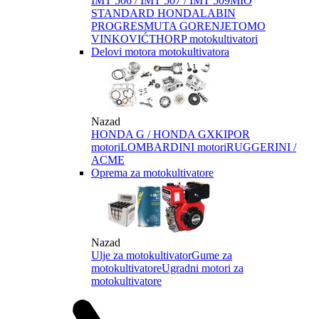
IMT 506 / IMT 507 / IMT 509
MIO
STANDARD HONDA
LABIN
PROGRES
MUTA GORENJE
TOMO
VINKOVIĆ
THORP motokultivatori
Delovi motora motokultivatora
Nazad
HONDA G / HONDA GX
KIPOR
motori
LOMBARDINI motori
RUGGERINI /
ACME
Oprema za motokultivatore
Nazad
Ulje za motokultivator
Gume za
motokultivatore
Ugradni motori za
motokultivatore