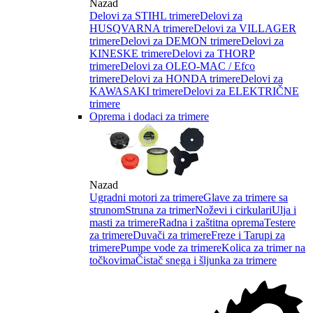
Nazad
Delovi za STIHL trimere
Delovi za
HUSQVARNA trimere
Delovi za VILLAGER
trimere
Delovi za DEMON trimere
Delovi za
KINESKE trimere
Delovi za THORP
trimere
Delovi za OLEO-MAC / Efco
trimere
Delovi za HONDA trimere
Delovi za
KAWASAKI trimere
Delovi za ELEKTRIČNE
trimere
Oprema i dodaci za trimere
Nazad
Ugradni motori za trimere
Glave za trimere sa
strunom
Struna za trimer
Noževi i cirkulari
Ulja i
masti za trimere
Radna i zaštitna oprema
Testere
za trimere
Duvači za trimere
Freze i Tarupi za
trimere
Pumpe vode za trimere
Kolica za trimer na
točkovima
Čistač snega i šljunka za trimere