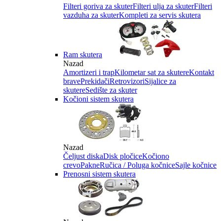
Filteri goriva za skuter
Filteri ulja za skuter
Filteri
vazduha za skuter
Kompleti za servis skutera
Ram skutera
Nazad
Amortizeri i trap
Kilometar sat za skutere
Kontakt
brave
Prekidači
Retrovizori
Sijalice za
skutere
Sedište za skuter
Kočioni sistem skutera
Nazad
Čeljust diska
Disk pločice
Kočiono
crevo
Pakne
Ručica / Poluga kočnice
Sajle kočnice
Prenosni sistem skutera