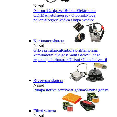
Nazad
Automat žmigavca
Bobina
Elektronika
CDI
Magnet
Osigurač / Otpornik
Ploča
paljenja
Regler
Svećica i kapa svećice
Karburator skutera
Nazad
Grlo i prirubnica
Karburatori
Membrana
karburatora
Sajle gasa
Saug i delovi
Set za
reparaciju karburatora
Usisni / Lamelni ventil
Rezervoar skutera
Nazad
Pumpa goriva
Rezervoar goriva
Slavina goriva
Filteri skutera
Nazad