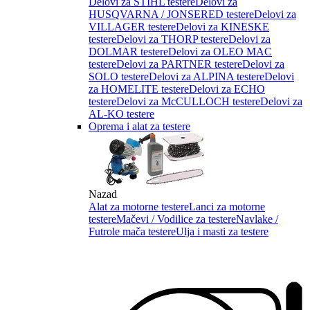
Delovi za STIHL testere
Delovi za
HUSQVARNA / JONSERED testere
Delovi za
VILLAGER testere
Delovi za KINESKE
testere
Delovi za THORP testere
Delovi za
DOLMAR testere
Delovi za OLEO MAC
testere
Delovi za PARTNER testere
Delovi za
SOLO testere
Delovi za ALPINA testere
Delovi
za HOMELITE testere
Delovi za ECHO
testere
Delovi za McCULLOCH testere
Delovi za
AL-KO testere
Oprema i alat za testere
Nazad
Alat za motorne testere
Lanci za motorne
testere
Mačevi / Vodilice za testere
Navlake /
Futrole mača testere
Ulja i masti za testere