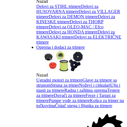
Nazad
Delovi za STIHL trimere
Delovi za
HUSQVARNA trimere
Delovi za VILLAGER
trimere
Delovi za DEMON trimere
Delovi za
KINESKE trimere
Delovi za THORP
trimere
Delovi za OLEO-MAC / Efco
trimere
Delovi za HONDA trimere
Delovi za
KAWASAKI trimere
Delovi za ELEKTRIČNE
trimere
Oprema i dodaci za trimere
Nazad
Ugradni motori za trimere
Glave za trimere sa
strunom
Struna za trimer
Noževi i cirkulari
Ulja i
masti za trimere
Radna i zaštitna oprema
Testere
za trimere
Duvači za trimere
Freze i Tarupi za
trimere
Pumpe vode za trimere
Kolica za trimer na
točkovima
Čistač snega i šljunka za trimere