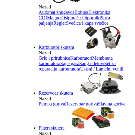
Nazad
Automat žmigavca
Bobina
Elektronika
CDI
Magnet
Osigurač / Otpornik
Ploča
paljenja
Regler
Svećica i kapa svećice
Karburator skutera
Nazad
Grlo i prirubnica
Karburatori
Membrana
karburatora
Sajle gasa
Saug i delovi
Set za
reparaciju karburatora
Usisni / Lamelni ventil
Rezervoar skutera
Nazad
Pumpa goriva
Rezervoar goriva
Slavina goriva
Filteri skutera
Nazad