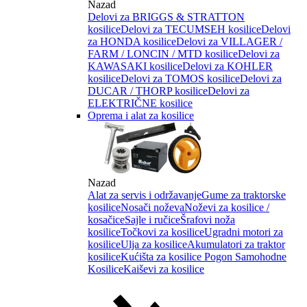
Nazad
Delovi za BRIGGS & STRATTON
kosilice
Delovi za TECUMSEH kosilice
Delovi
za HONDA kosilice
Delovi za VILLAGER /
FARM / LONCIN / MTD kosilice
Delovi za
KAWASAKI kosilice
Delovi za KOHLER
kosilice
Delovi za TOMOS kosilice
Delovi za
DUCAR / THORP kosilice
Delovi za
ELEKTRIČNE kosilice
Oprema i alat za kosilice
Nazad
Alat za servis i održavanje
Gume za traktorske
kosilice
Nosači noževa
Noževi za kosilice /
kosačice
Sajle i ručice
Šrafovi noža
kosilice
Točkovi za kosilice
Ugradni motori za
kosilice
Ulja za kosilice
Akumulatori za traktor
kosilice
Kućišta za kosilice
Pogon Samohodne
Kosilice
Kaiševi za kosilice