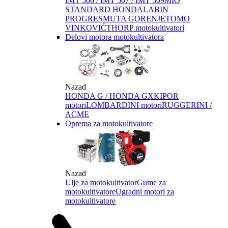
IMT 506 / IMT 507 / IMT 509
MIO
STANDARD HONDA
LABIN
PROGRES
MUTA GORENJE
TOMO
VINKOVIĆ
THORP motokultivatori
Delovi motora motokultivatora
Nazad
HONDA G / HONDA GX
KIPOR
motori
LOMBARDINI motori
RUGGERINI /
ACME
Oprema za motokultivatore
Nazad
Ulje za motokultivator
Gume za
motokultivatore
Ugradni motori za
motokultivatore