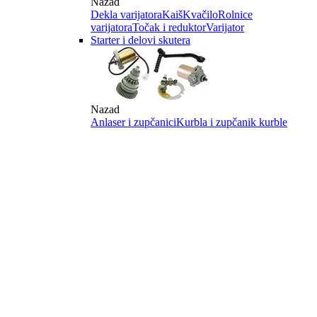
Nazad
Dekla varijatora
Kaiš
Kvačilo
Rolnice
varijatora
Točak i reduktor
Varijator
Starter i delovi skutera
Nazad
Anlaser i zupčanici
Kurbla i zupčanik kurble