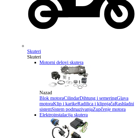
Skuteri
Skuteri
Motorni delovi skutera
Nazad
Blok motora
Cilindar
Dihtung i semering
Glava
motora
Klip i karike
Radilica i klipnjača
Rashladni
sistem
Sistem podmazivanja
Zupčenje motora
Elektroinstalacija skutera