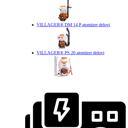
VILLAGER® DM 14 P atomizer delovi
VILLAGER® PS 20 atomizer delovi