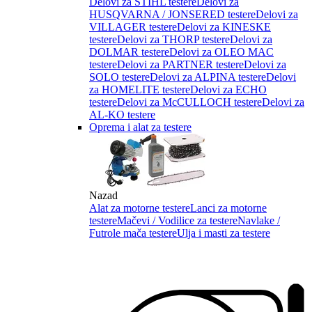
Delovi za STIHL testere
Delovi za
HUSQVARNA / JONSERED testere
Delovi za
VILLAGER testere
Delovi za KINESKE
testere
Delovi za THORP testere
Delovi za
DOLMAR testere
Delovi za OLEO MAC
testere
Delovi za PARTNER testere
Delovi za
SOLO testere
Delovi za ALPINA testere
Delovi
za HOMELITE testere
Delovi za ECHO
testere
Delovi za McCULLOCH testere
Delovi za
AL-KO testere
Oprema i alat za testere
Nazad
Alat za motorne testere
Lanci za motorne
testere
Mačevi / Vodilice za testere
Navlake /
Futrole mača testere
Ulja i masti za testere