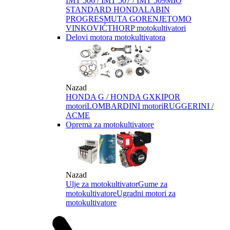
IMT 506 / IMT 507 / IMT 509
MIO
STANDARD HONDA
LABIN
PROGRES
MUTA GORENJE
TOMO
VINKOVIĆ
THORP motokultivatori
Delovi motora motokultivatora
Nazad
HONDA G / HONDA GX
KIPOR
motori
LOMBARDINI motori
RUGGERINI /
ACME
Oprema za motokultivatore
Nazad
Ulje za motokultivator
Gume za
motokultivatore
Ugradni motori za
motokultivatore