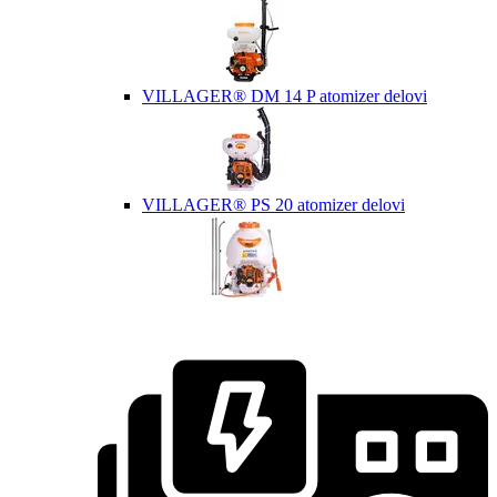
VILLAGER® DM 14 P atomizer delovi
VILLAGER® PS 20 atomizer delovi