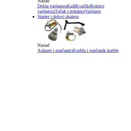
Nazad
Dekla varijatora
Kaiš
Kvačilo
Rolnice
varijatora
Točak i reduktor
Varijator
Starter i delovi skutera
Nazad
Anlaser i zupčanici
Kurbla i zupčanik kurble