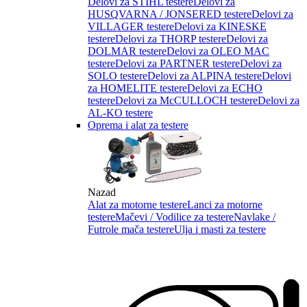
Delovi za STIHL testere
Delovi za
HUSQVARNA / JONSERED testere
Delovi za
VILLAGER testere
Delovi za KINESKE
testere
Delovi za THORP testere
Delovi za
DOLMAR testere
Delovi za OLEO MAC
testere
Delovi za PARTNER testere
Delovi za
SOLO testere
Delovi za ALPINA testere
Delovi
za HOMELITE testere
Delovi za ECHO
testere
Delovi za McCULLOCH testere
Delovi za
AL-KO testere
Oprema i alat za testere
Nazad
Alat za motorne testere
Lanci za motorne
testere
Mačevi / Vodilice za testere
Navlake /
Futrole mača testere
Ulja i masti za testere