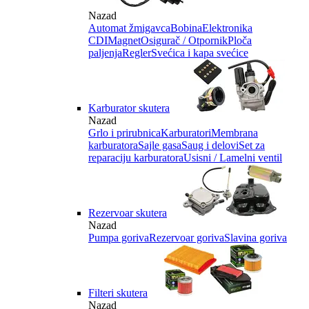
Nazad
Automat žmigavca
Bobina
Elektronika
CDI
Magnet
Osigurač / Otpornik
Ploča
paljenja
Regler
Svećica i kapa svećice
Karburator skutera
Nazad
Grlo i prirubnica
Karburatori
Membrana
karburatora
Sajle gasa
Saug i delovi
Set za
reparaciju karburatora
Usisni / Lamelni ventil
Rezervoar skutera
Nazad
Pumpa goriva
Rezervoar goriva
Slavina goriva
Filteri skutera
Nazad