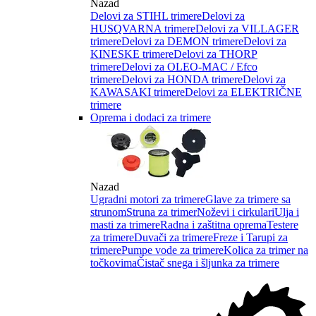
Nazad
Delovi za STIHL trimere
Delovi za
HUSQVARNA trimere
Delovi za VILLAGER
trimere
Delovi za DEMON trimere
Delovi za
KINESKE trimere
Delovi za THORP
trimere
Delovi za OLEO-MAC / Efco
trimere
Delovi za HONDA trimere
Delovi za
KAWASAKI trimere
Delovi za ELEKTRIČNE
trimere
Oprema i dodaci za trimere
Nazad
Ugradni motori za trimere
Glave za trimere sa
strunom
Struna za trimer
Noževi i cirkulari
Ulja i
masti za trimere
Radna i zaštitna oprema
Testere
za trimere
Duvači za trimere
Freze i Tarupi za
trimere
Pumpe vode za trimere
Kolica za trimer na
točkovima
Čistač snega i šljunka za trimere