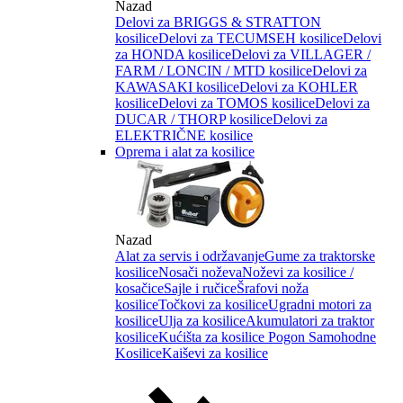
Nazad
Delovi za BRIGGS & STRATTON
kosilice
Delovi za TECUMSEH kosilice
Delovi
za HONDA kosilice
Delovi za VILLAGER /
FARM / LONCIN / MTD kosilice
Delovi za
KAWASAKI kosilice
Delovi za KOHLER
kosilice
Delovi za TOMOS kosilice
Delovi za
DUCAR / THORP kosilice
Delovi za
ELEKTRIČNE kosilice
Oprema i alat za kosilice
Nazad
Alat za servis i održavanje
Gume za traktorske
kosilice
Nosači noževa
Noževi za kosilice /
kosačice
Sajle i ručice
Šrafovi noža
kosilice
Točkovi za kosilice
Ugradni motori za
kosilice
Ulja za kosilice
Akumulatori za traktor
kosilice
Kućišta za kosilice
Pogon Samohodne
Kosilice
Kaiševi za kosilice