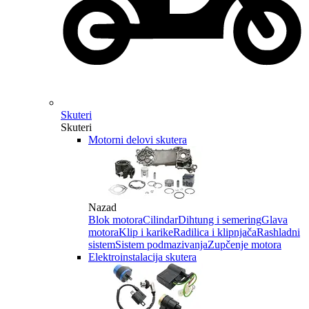
Skuteri
Skuteri
Motorni delovi skutera
Nazad
Blok motora
Cilindar
Dihtung i semering
Glava
motora
Klip i karike
Radilica i klipnjača
Rashladni
sistem
Sistem podmazivanja
Zupčenje motora
Elektroinstalacija skutera