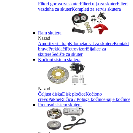
Filteri goriva za skuter
Filteri ulja za skuter
Filteri
vazduha za skuter
Kompleti za servis skutera
Ram skutera
Nazad
Amortizeri i trap
Kilometar sat za skutere
Kontakt
brave
Prekidači
Retrovizori
Sijalice za
skutere
Sedište za skuter
Kočioni sistem skutera
Nazad
Čeljust diska
Disk pločice
Kočiono
crevo
Pakne
Ručica / Poluga kočnice
Sajle kočnice
Prenosni sistem skutera