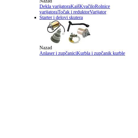
Nazad
Dekla varijatora
Kaiš
Kvačilo
Rolnice
varijatora
Točak i reduktor
Varijator
Starter i delovi skutera
Nazad
Anlaser i zupčanici
Kurbla i zupčanik kurble