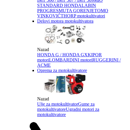
IMT 506 / IMT 507 / IMT 509
MIO
STANDARD HONDA
LABIN
PROGRES
MUTA GORENJE
TOMO
VINKOVIĆ
THORP motokultivatori
Delovi motora motokultivatora
Nazad
HONDA G / HONDA GX
KIPOR
motori
LOMBARDINI motori
RUGGERINI /
ACME
Oprema za motokultivatore
Nazad
Ulje za motokultivator
Gume za
motokultivatore
Ugradni motori za
motokultivatore