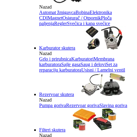
Nazad
Automat žmigavca
Bobina
Elektronika
CDI
Magnet
Osigurač / Otpornik
Ploča
paljenja
Regler
Svećica i kapa svećice
Karburator skutera
Nazad
Grlo i prirubnica
Karburatori
Membrana
karburatora
Sajle gasa
Saug i delovi
Set za
reparaciju karburatora
Usisni / Lamelni ventil
Rezervoar skutera
Nazad
Pumpa goriva
Rezervoar goriva
Slavina goriva
Filteri skutera
Nazad