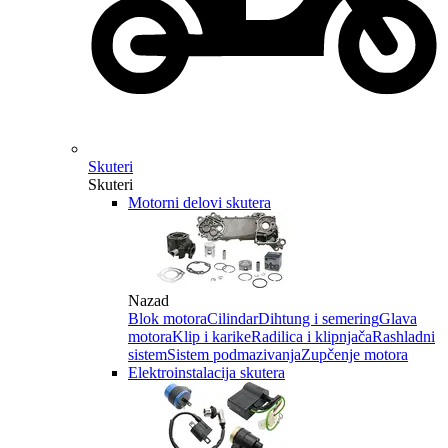
Skuteri
Skuteri
Motorni delovi skutera
Nazad
Blok motora
Cilindar
Dihtung i semering
Glava
motora
Klip i karike
Radilica i klipnjača
Rashladni
sistem
Sistem podmazivanja
Zupčenje motora
Elektroinstalacija skutera