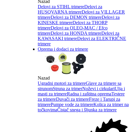
Nazad
Delovi za STIHL trimere
Delovi za
HUSQVARNA trimere
Delovi za VILLAGER
trimere
Delovi za DEMON trimere
Delovi za
KINESKE trimere
Delovi za THORP
trimere
Delovi za OLEO-MAC / Efco
trimere
Delovi za HONDA trimere
Delovi za
KAWASAKI trimere
Delovi za ELEKTRIČNE
trimere
Oprema i dodaci za trimere
Nazad
Ugradni motori za trimere
Glave za trimere sa
strunom
Struna za trimer
Noževi i cirkulari
Ulja i
masti za trimere
Radna i zaštitna oprema
Testere
za trimere
Duvači za trimere
Freze i Tarupi za
trimere
Pumpe vode za trimere
Kolica za trimer na
točkovima
Čistač snega i šljunka za trimere