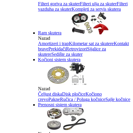
Filteri goriva za skuter
Filteri ulja za skuter
Filteri
vazduha za skuter
Kompleti za servis skutera
Ram skutera
Nazad
Amortizeri i trap
Kilometar sat za skutere
Kontakt
brave
Prekidači
Retrovizori
Sijalice za
skutere
Sedište za skuter
Kočioni sistem skutera
Nazad
Čeljust diska
Disk pločice
Kočiono
crevo
Pakne
Ručica / Poluga kočnice
Sajle kočnice
Prenosni sistem skutera