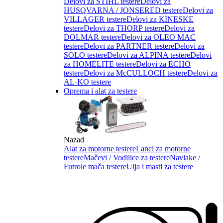
Delovi za STIHL testere
Delovi za
HUSQVARNA / JONSERED testere
Delovi za
VILLAGER testere
Delovi za KINESKE
testere
Delovi za THORP testere
Delovi za
DOLMAR testere
Delovi za OLEO MAC
testere
Delovi za PARTNER testere
Delovi za
SOLO testere
Delovi za ALPINA testere
Delovi
za HOMELITE testere
Delovi za ECHO
testere
Delovi za McCULLOCH testere
Delovi za
AL-KO testere
Oprema i alat za testere
Nazad
Alat za motorne testere
Lanci za motorne
testere
Mačevi / Vodilice za testere
Navlake /
Futrole mača testere
Ulja i masti za testere