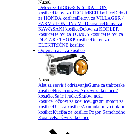
Nazad
Delovi za BRIGGS & STRATTON
kosilice
Delovi za TECUMSEH kosilice
Delovi
za HONDA kosilice
Delovi za VILLAGER /
FARM / LONCIN / MTD kosilice
Delovi za
KAWASAKI kosilice
Delovi za KOHLER
kosilice
Delovi za TOMOS kosilice
Delovi za
DUCAR / THORP kosilice
Delovi za
ELEKTRIČNE kosilice
Oprema i alat za kosilice
Nazad
Alat za servis i održavanje
Gume za traktorske
kosilice
Nosači noževa
Noževi za kosilice /
kosačice
Sajle i ručice
Šrafovi noža
kosilice
Točkovi za kosilice
Ugradni motori za
kosilice
Ulja za kosilice
Akumulatori za traktor
kosilice
Kućišta za kosilice
Pogon Samohodne
Kosilice
Kaiševi za kosilice