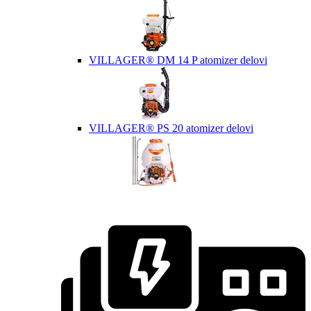
VILLAGER® DM 14 P atomizer delovi
VILLAGER® PS 20 atomizer delovi