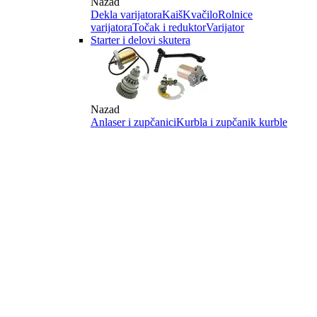
Nazad
Dekla varijatora
Kaiš
Kvačilo
Rolnice
varijatora
Točak i reduktor
Varijator
Starter i delovi skutera
Nazad
Anlaser i zupčanici
Kurbla i zupčanik kurble