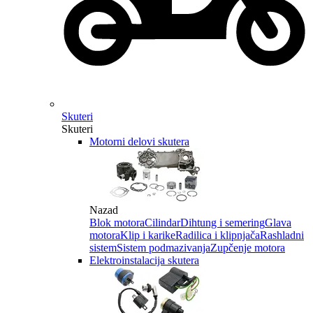
Skuteri
Skuteri
Motorni delovi skutera
Nazad
Blok motora
Cilindar
Dihtung i semering
Glava
motora
Klip i karike
Radilica i klipnjača
Rashladni
sistem
Sistem podmazivanja
Zupčenje motora
Elektroinstalacija skutera