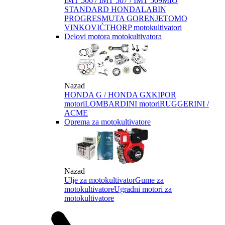
IMT 506 / IMT 507 / IMT 509
MIO
STANDARD HONDA
LABIN
PROGRES
MUTA GORENJE
TOMO
VINKOVIĆ
THORP motokultivatori
Delovi motora motokultivatora
Nazad
HONDA G / HONDA GX
KIPOR
motori
LOMBARDINI motori
RUGGERINI /
ACME
Oprema za motokultivatore
Nazad
Ulje za motokultivator
Gume za
motokultivatore
Ugradni motori za
motokultivatore