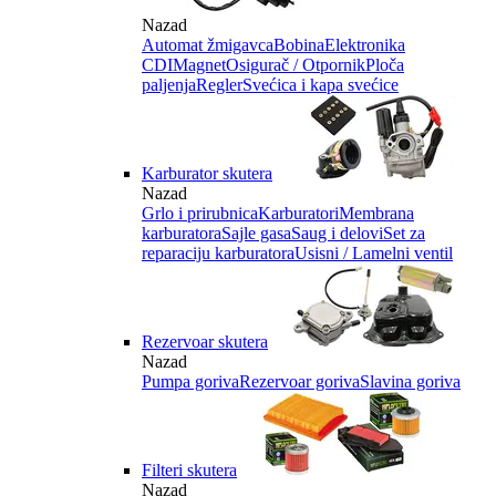
Nazad
Automat žmigavca
Bobina
Elektronika
CDI
Magnet
Osigurač / Otpornik
Ploča
paljenja
Regler
Svećica i kapa svećice
Karburator skutera
Nazad
Grlo i prirubnica
Karburatori
Membrana
karburatora
Sajle gasa
Saug i delovi
Set za
reparaciju karburatora
Usisni / Lamelni ventil
Rezervoar skutera
Nazad
Pumpa goriva
Rezervoar goriva
Slavina goriva
Filteri skutera
Nazad