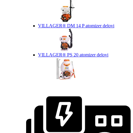
VILLAGER® DM 14 P atomizer delovi
VILLAGER® PS 20 atomizer delovi