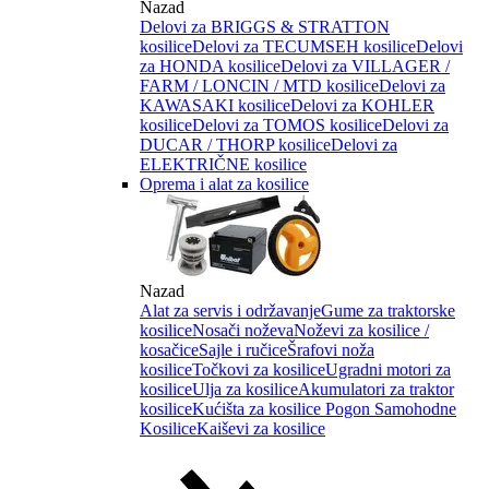
Nazad
Delovi za BRIGGS & STRATTON
kosilice
Delovi za TECUMSEH kosilice
Delovi
za HONDA kosilice
Delovi za VILLAGER /
FARM / LONCIN / MTD kosilice
Delovi za
KAWASAKI kosilice
Delovi za KOHLER
kosilice
Delovi za TOMOS kosilice
Delovi za
DUCAR / THORP kosilice
Delovi za
ELEKTRIČNE kosilice
Oprema i alat za kosilice
Nazad
Alat za servis i održavanje
Gume za traktorske
kosilice
Nosači noževa
Noževi za kosilice /
kosačice
Sajle i ručice
Šrafovi noža
kosilice
Točkovi za kosilice
Ugradni motori za
kosilice
Ulja za kosilice
Akumulatori za traktor
kosilice
Kućišta za kosilice
Pogon Samohodne
Kosilice
Kaiševi za kosilice