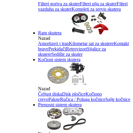
Filteri goriva za skuter
Filteri ulja za skuter
Filteri
vazduha za skuter
Kompleti za servis skutera
Ram skutera
Nazad
Amortizeri i trap
Kilometar sat za skutere
Kontakt
brave
Prekidači
Retrovizori
Sijalice za
skutere
Sedište za skuter
Kočioni sistem skutera
Nazad
Čeljust diska
Disk pločice
Kočiono
crevo
Pakne
Ručica / Poluga kočnice
Sajle kočnice
Prenosni sistem skutera