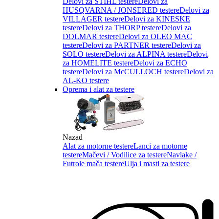
Delovi za STIHL testere
Delovi za
HUSQVARNA / JONSERED testere
Delovi za
VILLAGER testere
Delovi za KINESKE
testere
Delovi za THORP testere
Delovi za
DOLMAR testere
Delovi za OLEO MAC
testere
Delovi za PARTNER testere
Delovi za
SOLO testere
Delovi za ALPINA testere
Delovi
za HOMELITE testere
Delovi za ECHO
testere
Delovi za McCULLOCH testere
Delovi za
AL-KO testere
Oprema i alat za testere
Nazad
Alat za motorne testere
Lanci za motorne
testere
Mačevi / Vodilice za testere
Navlake /
Futrole mača testere
Ulja i masti za testere