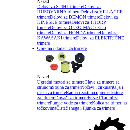
Nazad
Delovi za STIHL trimere
Delovi za
HUSQVARNA trimere
Delovi za VILLAGER
trimere
Delovi za DEMON trimere
Delovi za
KINESKE trimere
Delovi za THORP
trimere
Delovi za OLEO-MAC / Efco
trimere
Delovi za HONDA trimere
Delovi za
KAWASAKI trimere
Delovi za ELEKTRIČNE
trimere
Oprema i dodaci za trimere
Nazad
Ugradni motori za trimere
Glave za trimere sa
strunom
Struna za trimer
Noževi i cirkulari
Ulja i
masti za trimere
Radna i zaštitna oprema
Testere
za trimere
Duvači za trimere
Freze i Tarupi za
trimere
Pumpe vode za trimere
Kolica za trimer na
točkovima
Čistač snega i šljunka za trimere