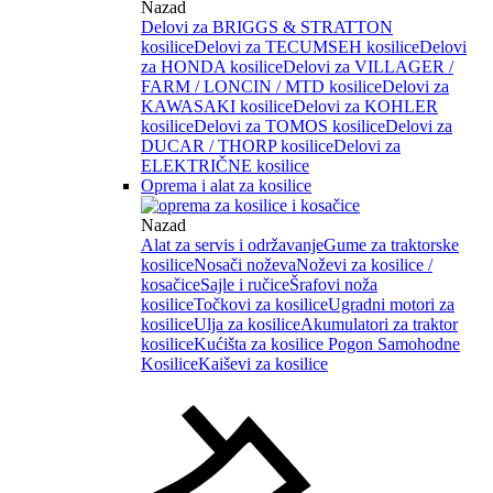
Nazad
Delovi za BRIGGS & STRATTON
kosilice
Delovi za TECUMSEH kosilice
Delovi
za HONDA kosilice
Delovi za VILLAGER /
FARM / LONCIN / MTD kosilice
Delovi za
KAWASAKI kosilice
Delovi za KOHLER
kosilice
Delovi za TOMOS kosilice
Delovi za
DUCAR / THORP kosilice
Delovi za
ELEKTRIČNE kosilice
Oprema i alat za kosilice
Nazad
Alat za servis i održavanje
Gume za traktorske
kosilice
Nosači noževa
Noževi za kosilice /
kosačice
Sajle i ručice
Šrafovi noža
kosilice
Točkovi za kosilice
Ugradni motori za
kosilice
Ulja za kosilice
Akumulatori za traktor
kosilice
Kućišta za kosilice
Pogon Samohodne
Kosilice
Kaiševi za kosilice