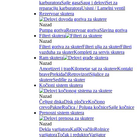
karburatora
Sajle gasa
Saug i delovi
Set za
reparaciju karburatora
Usisni / Lamelni ventil
Rezervoar skutera
Nazad
Pumpa goriva
Rezervoar goriva
Slavina goriva
Filteri skutera
Nazad
Filteri goriva za skuter
Filteri ulja za skuter
Filteri
vazduha za skuter
Kompleti za servis skutera
Ram skutera
Nazad
Amortizeri i trap
Kilometar sat za skutere
Kontakt
brave
Prekidači
Retrovizori
Sijalice za
skutere
Sedište za skuter
Kočioni sistem skutera
Nazad
Čeljust diska
Disk pločice
Kočiono
crevo
Pakne
Ručica / Poluga kočnice
Sajle kočnice
Prenosni sistem skutera
Nazad
Dekla varijatora
Kaiš
Kvačilo
Rolnice
varijatora
Točak i reduktor
Varijator