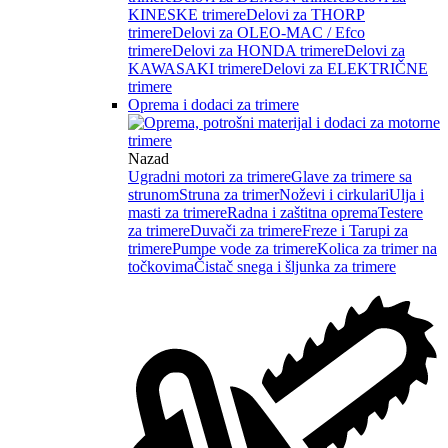
KINESKE trimere
Delovi za THORP
trimere
Delovi za OLEO-MAC / Efco
trimere
Delovi za HONDA trimere
Delovi za
KAWASAKI trimere
Delovi za ELEKTRIČNE
trimere
Oprema i dodaci za trimere
Nazad
Ugradni motori za trimere
Glave za trimere sa
strunom
Struna za trimer
Noževi i cirkulari
Ulja i
masti za trimere
Radna i zaštitna oprema
Testere
za trimere
Duvači za trimere
Freze i Tarupi za
trimere
Pumpe vode za trimere
Kolica za trimer na
točkovima
Čistač snega i šljunka za trimere