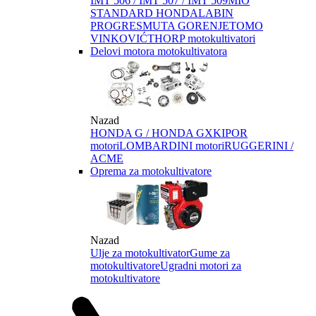
IMT 506 / IMT 507 / IMT 509
MIO
STANDARD HONDA
LABIN
PROGRES
MUTA GORENJE
TOMO
VINKOVIĆ
THORP motokultivatori
Delovi motora motokultivatora
Nazad
HONDA G / HONDA GX
KIPOR
motori
LOMBARDINI motori
RUGGERINI /
ACME
Oprema za motokultivatore
Nazad
Ulje za motokultivator
Gume za
motokultivatore
Ugradni motori za
motokultivatore