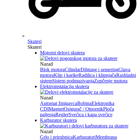
Skuteri
Skuteri
Motorni delovi skutera
Nazad
Blok motora
Cilindar
Dihtung i semering
Glava
motora
Klip i karike
Radilica i klipnjača
Rashladni
sistem
Sistem podmazivanja
Zupčenje motora
Elektroinstalacija skutera
Nazad
Automat žmigavca
Bobina
Elektronika
CDI
Magnet
Osigurač / Otpornik
Ploča
paljenja
Regler
Svećica i kapa svećice
Karburator skutera
Nazad
Grlo i prirubnica
Karburatori
Membrana