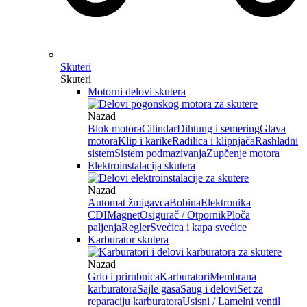
Skuteri
Skuteri
Motorni delovi skutera
Nazad
Blok motora
Cilindar
Dihtung i semering
Glava
motora
Klip i karike
Radilica i klipnjača
Rashladni
sistem
Sistem podmazivanja
Zupčenje motora
Elektroinstalacija skutera
Nazad
Automat žmigavca
Bobina
Elektronika
CDI
Magnet
Osigurač / Otpornik
Ploča
paljenja
Regler
Svećica i kapa svećice
Karburator skutera
Nazad
Grlo i prirubnica
Karburatori
Membrana
karburatora
Sajle gasa
Saug i delovi
Set za
reparaciju karburatora
Usisni / Lamelni ventil