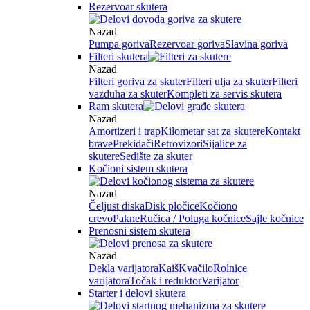
Rezervoar skutera
Nazad
Pumpa goriva
Rezervoar goriva
Slavina goriva
Filteri skutera
Nazad
Filteri goriva za skuter
Filteri ulja za skuter
Filteri
vazduha za skuter
Kompleti za servis skutera
Ram skutera
Nazad
Amortizeri i trap
Kilometar sat za skutere
Kontakt
brave
Prekidači
Retrovizori
Sijalice za
skutere
Sedište za skuter
Kočioni sistem skutera
Nazad
Čeljust diska
Disk pločice
Kočiono
crevo
Pakne
Ručica / Poluga kočnice
Sajle kočnice
Prenosni sistem skutera
Nazad
Dekla varijatora
Kaiš
Kvačilo
Rolnice
varijatora
Točak i reduktor
Varijator
Starter i delovi skutera