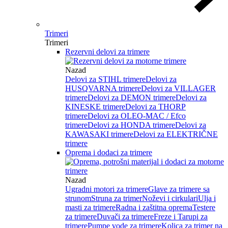
Trimeri
Trimeri
Rezervni delovi za trimere
Nazad
Delovi za STIHL trimere
Delovi za
HUSQVARNA trimere
Delovi za VILLAGER
trimere
Delovi za DEMON trimere
Delovi za
KINESKE trimere
Delovi za THORP
trimere
Delovi za OLEO-MAC / Efco
trimere
Delovi za HONDA trimere
Delovi za
KAWASAKI trimere
Delovi za ELEKTRIČNE
trimere
Oprema i dodaci za trimere
Nazad
Ugradni motori za trimere
Glave za trimere sa
strunom
Struna za trimer
Noževi i cirkulari
Ulja i
masti za trimere
Radna i zaštitna oprema
Testere
za trimere
Duvači za trimere
Freze i Tarupi za
trimere
Pumpe vode za trimere
Kolica za trimer na