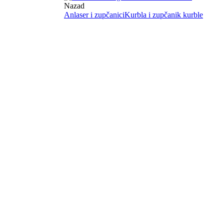
Nazad
Anlaser i zupčanici
Kurbla i zupčanik kurble