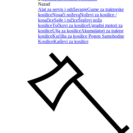
Nazad
Alat za servis i održavanje
Gume za traktorske
kosilice
Nosači noževa
Noževi za kosilice /
kosačice
Sajle i ručice
Šrafovi noža
kosilice
Točkovi za kosilice
Ugradni motori za
kosilice
Ulja za kosilice
Akumulatori za traktor
kosilice
Kućišta za kosilice
Pogon Samohodne
Kosilice
Kaiševi za kosilice