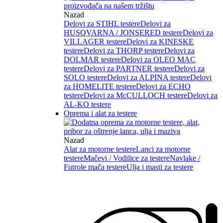
Nazad
Delovi za STIHL testere
Delovi za
HUSQVARNA / JONSERED testere
Delovi za
VILLAGER testere
Delovi za KINESKE
testere
Delovi za THORP testere
Delovi za
DOLMAR testere
Delovi za OLEO MAC
testere
Delovi za PARTNER testere
Delovi za
SOLO testere
Delovi za ALPINA testere
Delovi
za HOMELITE testere
Delovi za ECHO
testere
Delovi za McCULLOCH testere
Delovi za
AL-KO testere
Oprema i alat za testere
Nazad
Alat za motorne testere
Lanci za motorne
testere
Mačevi / Vodilice za testere
Navlake /
Futrole mača testere
Ulja i masti za testere