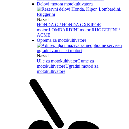
Delovi motora motokultivatora
Nazad
HONDA G / HONDA GX
KIPOR
motori
LOMBARDINI motori
RUGGERINI /
ACME
Oprema za motokultivatore
Nazad
Ulje za motokultivator
Gume za
motokultivatore
Ugradni motori za
motokultivatore