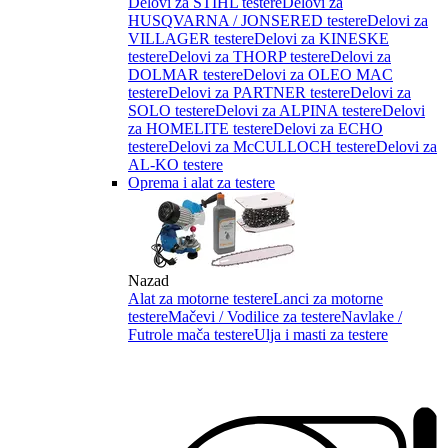
Delovi za STIHL testere
Delovi za
HUSQVARNA / JONSERED testere
Delovi za
VILLAGER testere
Delovi za KINESKE
testere
Delovi za THORP testere
Delovi za
DOLMAR testere
Delovi za OLEO MAC
testere
Delovi za PARTNER testere
Delovi za
SOLO testere
Delovi za ALPINA testere
Delovi
za HOMELITE testere
Delovi za ECHO
testere
Delovi za McCULLOCH testere
Delovi za
AL-KO testere
Oprema i alat za testere
Nazad
Alat za motorne testere
Lanci za motorne
testere
Mačevi / Vodilice za testere
Navlake /
Futrole mača testere
Ulja i masti za testere