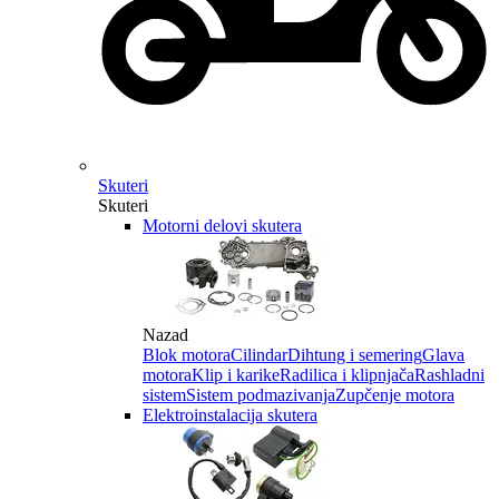
Skuteri
Skuteri
Motorni delovi skutera
Nazad
Blok motora
Cilindar
Dihtung i semering
Glava
motora
Klip i karike
Radilica i klipnjača
Rashladni
sistem
Sistem podmazivanja
Zupčenje motora
Elektroinstalacija skutera