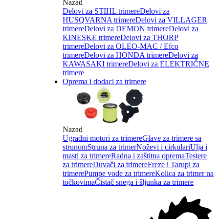
Nazad
Delovi za STIHL trimere
Delovi za
HUSQVARNA trimere
Delovi za VILLAGER
trimere
Delovi za DEMON trimere
Delovi za
KINESKE trimere
Delovi za THORP
trimere
Delovi za OLEO-MAC / Efco
trimere
Delovi za HONDA trimere
Delovi za
KAWASAKI trimere
Delovi za ELEKTRIČNE
trimere
Oprema i dodaci za trimere
Nazad
Ugradni motori za trimere
Glave za trimere sa
strunom
Struna za trimer
Noževi i cirkulari
Ulja i
masti za trimere
Radna i zaštitna oprema
Testere
za trimere
Duvači za trimere
Freze i Tarupi za
trimere
Pumpe vode za trimere
Kolica za trimer na
točkovima
Čistač snega i šljunka za trimere