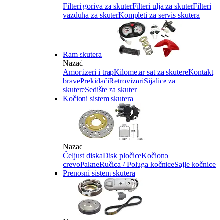
Filteri goriva za skuter
Filteri ulja za skuter
Filteri
vazduha za skuter
Kompleti za servis skutera
Ram skutera
Nazad
Amortizeri i trap
Kilometar sat za skutere
Kontakt
brave
Prekidači
Retrovizori
Sijalice za
skutere
Sedište za skuter
Kočioni sistem skutera
Nazad
Čeljust diska
Disk pločice
Kočiono
crevo
Pakne
Ručica / Poluga kočnice
Sajle kočnice
Prenosni sistem skutera