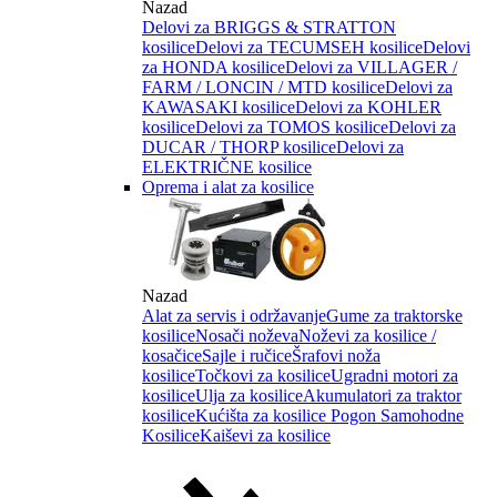
Nazad
Delovi za BRIGGS & STRATTON
kosilice
Delovi za TECUMSEH kosilice
Delovi
za HONDA kosilice
Delovi za VILLAGER /
FARM / LONCIN / MTD kosilice
Delovi za
KAWASAKI kosilice
Delovi za KOHLER
kosilice
Delovi za TOMOS kosilice
Delovi za
DUCAR / THORP kosilice
Delovi za
ELEKTRIČNE kosilice
Oprema i alat za kosilice
Nazad
Alat za servis i održavanje
Gume za traktorske
kosilice
Nosači noževa
Noževi za kosilice /
kosačice
Sajle i ručice
Šrafovi noža
kosilice
Točkovi za kosilice
Ugradni motori za
kosilice
Ulja za kosilice
Akumulatori za traktor
kosilice
Kućišta za kosilice
Pogon Samohodne
Kosilice
Kaiševi za kosilice