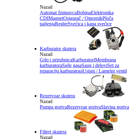
Nazad
Automat žmigavca
Bobina
Elektronika
CDI
Magnet
Osigurač / Otpornik
Ploča
paljenja
Regler
Svećica i kapa svećice
Karburator skutera
Nazad
Grlo i prirubnica
Karburatori
Membrana
karburatora
Sajle gasa
Saug i delovi
Set za
reparaciju karburatora
Usisni / Lamelni ventil
Rezervoar skutera
Nazad
Pumpa goriva
Rezervoar goriva
Slavina goriva
Filteri skutera
Nazad