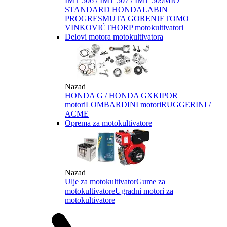
IMT 506 / IMT 507 / IMT 509
MIO
STANDARD HONDA
LABIN
PROGRES
MUTA GORENJE
TOMO
VINKOVIĆ
THORP motokultivatori
Delovi motora motokultivatora
Nazad
HONDA G / HONDA GX
KIPOR
motori
LOMBARDINI motori
RUGGERINI /
ACME
Oprema za motokultivatore
Nazad
Ulje za motokultivator
Gume za
motokultivatore
Ugradni motori za
motokultivatore