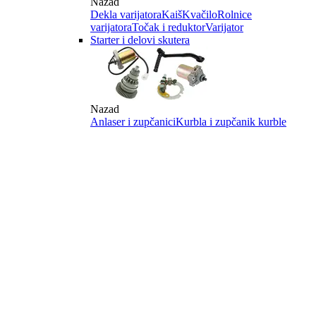
Nazad
Dekla varijatora
Kaiš
Kvačilo
Rolnice
varijatora
Točak i reduktor
Varijator
Starter i delovi skutera
Nazad
Anlaser i zupčanici
Kurbla i zupčanik kurble