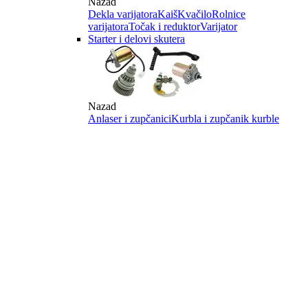
Nazad
Dekla varijatora
Kaiš
Kvačilo
Rolnice
varijatora
Točak i reduktor
Varijator
Starter i delovi skutera
Nazad
Anlaser i zupčanici
Kurbla i zupčanik kurble