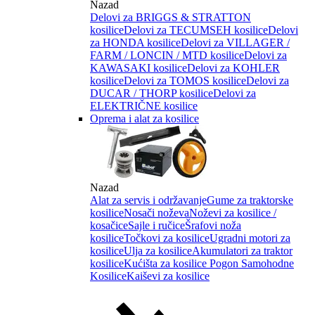
Nazad
Delovi za BRIGGS & STRATTON
kosilice
Delovi za TECUMSEH kosilice
Delovi
za HONDA kosilice
Delovi za VILLAGER /
FARM / LONCIN / MTD kosilice
Delovi za
KAWASAKI kosilice
Delovi za KOHLER
kosilice
Delovi za TOMOS kosilice
Delovi za
DUCAR / THORP kosilice
Delovi za
ELEKTRIČNE kosilice
Oprema i alat za kosilice
Nazad
Alat za servis i održavanje
Gume za traktorske
kosilice
Nosači noževa
Noževi za kosilice /
kosačice
Sajle i ručice
Šrafovi noža
kosilice
Točkovi za kosilice
Ugradni motori za
kosilice
Ulja za kosilice
Akumulatori za traktor
kosilice
Kućišta za kosilice
Pogon Samohodne
Kosilice
Kaiševi za kosilice