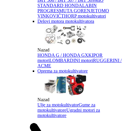
IMT 506 / IMT 507 / IMT 509
MIO
STANDARD HONDA
LABIN
PROGRES
MUTA GORENJE
TOMO
VINKOVIĆ
THORP motokultivatori
Delovi motora motokultivatora
Nazad
HONDA G / HONDA GX
KIPOR
motori
LOMBARDINI motori
RUGGERINI /
ACME
Oprema za motokultivatore
Nazad
Ulje za motokultivator
Gume za
motokultivatore
Ugradni motori za
motokultivatore