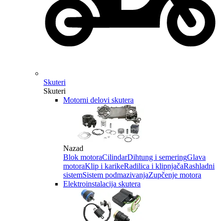
Skuteri
Skuteri
Motorni delovi skutera
Nazad
Blok motora
Cilindar
Dihtung i semering
Glava
motora
Klip i karike
Radilica i klipnjača
Rashladni
sistem
Sistem podmazivanja
Zupčenje motora
Elektroinstalacija skutera