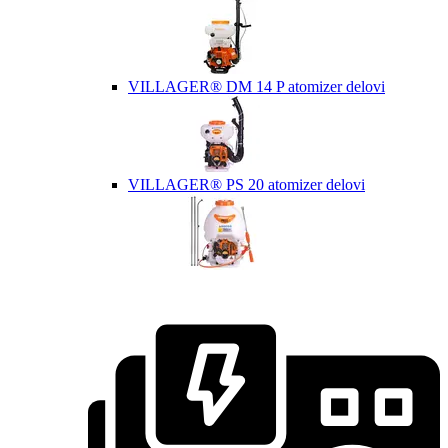
VILLAGER® DM 14 P atomizer delovi
VILLAGER® PS 20 atomizer delovi