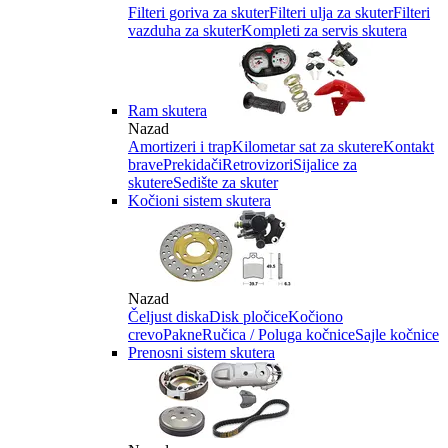
Filteri goriva za skuter
Filteri ulja za skuter
Filteri
vazduha za skuter
Kompleti za servis skutera
Ram skutera
Nazad
Amortizeri i trap
Kilometar sat za skutere
Kontakt
brave
Prekidači
Retrovizori
Sijalice za
skutere
Sedište za skuter
Kočioni sistem skutera
Nazad
Čeljust diska
Disk pločice
Kočiono
crevo
Pakne
Ručica / Poluga kočnice
Sajle kočnice
Prenosni sistem skutera