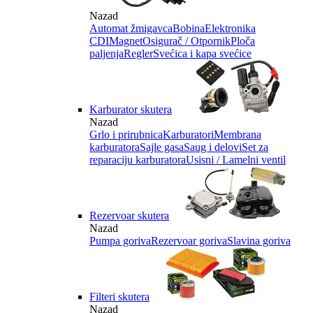
Nazad
Automat žmigavca
Bobina
Elektronika
CDI
Magnet
Osigurač / Otpornik
Ploča
paljenja
Regler
Svećica i kapa svećice
Karburator skutera
Nazad
Grlo i prirubnica
Karburatori
Membrana
karburatora
Sajle gasa
Saug i delovi
Set za
reparaciju karburatora
Usisni / Lamelni ventil
Rezervoar skutera
Nazad
Pumpa goriva
Rezervoar goriva
Slavina goriva
Filteri skutera
Nazad