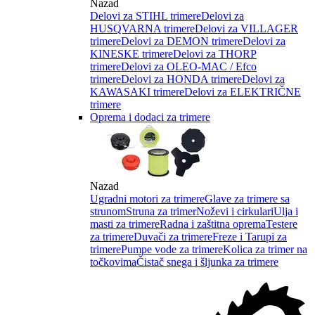
Nazad
Delovi za STIHL trimere
Delovi za
HUSQVARNA trimere
Delovi za VILLAGER
trimere
Delovi za DEMON trimere
Delovi za
KINESKE trimere
Delovi za THORP
trimere
Delovi za OLEO-MAC / Efco
trimere
Delovi za HONDA trimere
Delovi za
KAWASAKI trimere
Delovi za ELEKTRIČNE
trimere
Oprema i dodaci za trimere
Nazad
Ugradni motori za trimere
Glave za trimere sa
strunom
Struna za trimer
Noževi i cirkulari
Ulja i
masti za trimere
Radna i zaštitna oprema
Testere
za trimere
Duvači za trimere
Freze i Tarupi za
trimere
Pumpe vode za trimere
Kolica za trimer na
točkovima
Čistač snega i šljunka za trimere