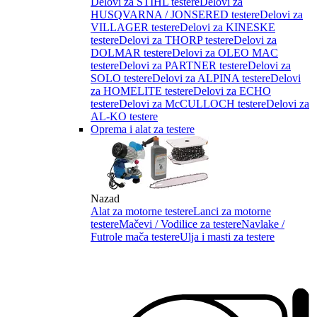
Delovi za STIHL testere
Delovi za
HUSQVARNA / JONSERED testere
Delovi za
VILLAGER testere
Delovi za KINESKE
testere
Delovi za THORP testere
Delovi za
DOLMAR testere
Delovi za OLEO MAC
testere
Delovi za PARTNER testere
Delovi za
SOLO testere
Delovi za ALPINA testere
Delovi
za HOMELITE testere
Delovi za ECHO
testere
Delovi za McCULLOCH testere
Delovi za
AL-KO testere
Oprema i alat za testere
Nazad
Alat za motorne testere
Lanci za motorne
testere
Mačevi / Vodilice za testere
Navlake /
Futrole mača testere
Ulja i masti za testere