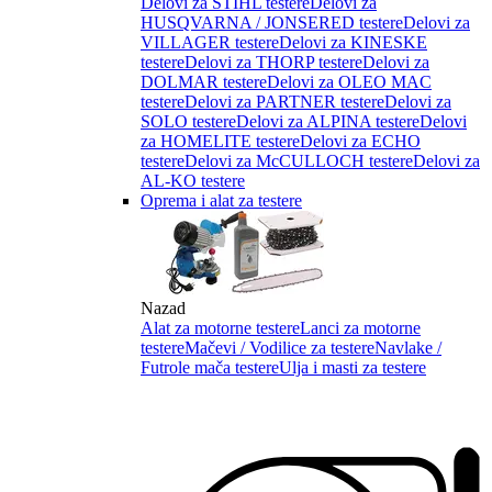
Delovi za STIHL testere
Delovi za
HUSQVARNA / JONSERED testere
Delovi za
VILLAGER testere
Delovi za KINESKE
testere
Delovi za THORP testere
Delovi za
DOLMAR testere
Delovi za OLEO MAC
testere
Delovi za PARTNER testere
Delovi za
SOLO testere
Delovi za ALPINA testere
Delovi
za HOMELITE testere
Delovi za ECHO
testere
Delovi za McCULLOCH testere
Delovi za
AL-KO testere
Oprema i alat za testere
Nazad
Alat za motorne testere
Lanci za motorne
testere
Mačevi / Vodilice za testere
Navlake /
Futrole mača testere
Ulja i masti za testere