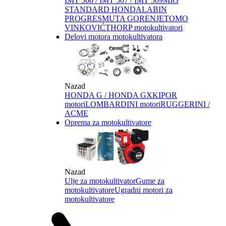
IMT 506 / IMT 507 / IMT 509
MIO
STANDARD HONDA
LABIN
PROGRES
MUTA GORENJE
TOMO
VINKOVIĆ
THORP motokultivatori
Delovi motora motokultivatora
Nazad
HONDA G / HONDA GX
KIPOR
motori
LOMBARDINI motori
RUGGERINI /
ACME
Oprema za motokultivatore
Nazad
Ulje za motokultivator
Gume za
motokultivatore
Ugradni motori za
motokultivatore