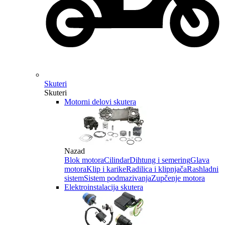
Skuteri
Skuteri
Motorni delovi skutera
Nazad
Blok motora
Cilindar
Dihtung i semering
Glava
motora
Klip i karike
Radilica i klipnjača
Rashladni
sistem
Sistem podmazivanja
Zupčenje motora
Elektroinstalacija skutera