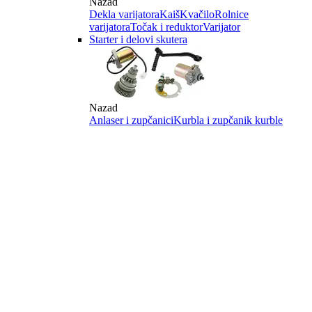
Nazad
Dekla varijatora
Kaiš
Kvačilo
Rolnice
varijatora
Točak i reduktor
Varijator
Starter i delovi skutera
Nazad
Anlaser i zupčanici
Kurbla i zupčanik kurble