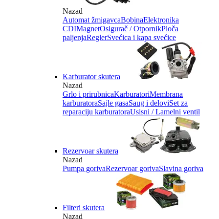
Nazad
Automat žmigavca
Bobina
Elektronika
CDI
Magnet
Osigurač / Otpornik
Ploča
paljenja
Regler
Svećica i kapa svećice
Karburator skutera
Nazad
Grlo i prirubnica
Karburatori
Membrana
karburatora
Sajle gasa
Saug i delovi
Set za
reparaciju karburatora
Usisni / Lamelni ventil
Rezervoar skutera
Nazad
Pumpa goriva
Rezervoar goriva
Slavina goriva
Filteri skutera
Nazad