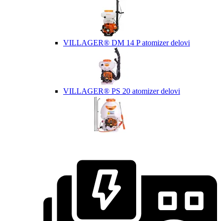
VILLAGER® DM 14 P atomizer delovi
VILLAGER® PS 20 atomizer delovi