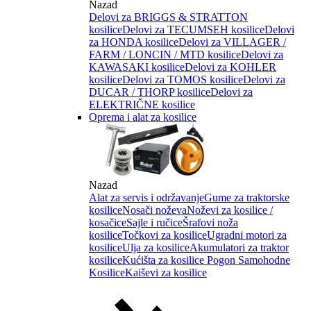
Nazad
Delovi za BRIGGS & STRATTON
kosilice
Delovi za TECUMSEH kosilice
Delovi
za HONDA kosilice
Delovi za VILLAGER /
FARM / LONCIN / MTD kosilice
Delovi za
KAWASAKI kosilice
Delovi za KOHLER
kosilice
Delovi za TOMOS kosilice
Delovi za
DUCAR / THORP kosilice
Delovi za
ELEKTRIČNE kosilice
Oprema i alat za kosilice
Nazad
Alat za servis i održavanje
Gume za traktorske
kosilice
Nosači noževa
Noževi za kosilice /
kosačice
Sajle i ručice
Šrafovi noža
kosilice
Točkovi za kosilice
Ugradni motori za
kosilice
Ulja za kosilice
Akumulatori za traktor
kosilice
Kućišta za kosilice
Pogon Samohodne
Kosilice
Kaiševi za kosilice