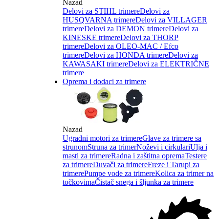
Nazad
Delovi za STIHL trimere
Delovi za
HUSQVARNA trimere
Delovi za VILLAGER
trimere
Delovi za DEMON trimere
Delovi za
KINESKE trimere
Delovi za THORP
trimere
Delovi za OLEO-MAC / Efco
trimere
Delovi za HONDA trimere
Delovi za
KAWASAKI trimere
Delovi za ELEKTRIČNE
trimere
Oprema i dodaci za trimere
Nazad
Ugradni motori za trimere
Glave za trimere sa
strunom
Struna za trimer
Noževi i cirkulari
Ulja i
masti za trimere
Radna i zaštitna oprema
Testere
za trimere
Duvači za trimere
Freze i Tarupi za
trimere
Pumpe vode za trimere
Kolica za trimer na
točkovima
Čistač snega i šljunka za trimere