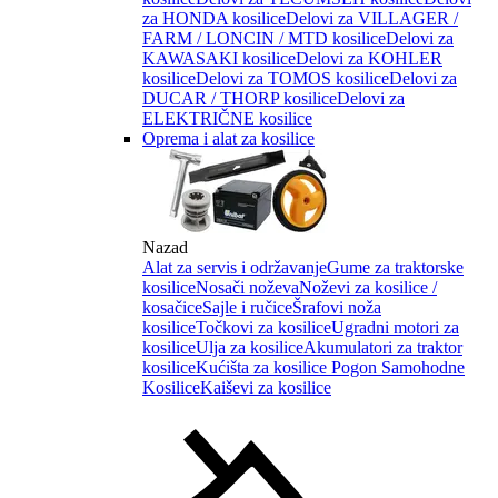
za HONDA kosilice
Delovi za VILLAGER /
FARM / LONCIN / MTD kosilice
Delovi za
KAWASAKI kosilice
Delovi za KOHLER
kosilice
Delovi za TOMOS kosilice
Delovi za
DUCAR / THORP kosilice
Delovi za
ELEKTRIČNE kosilice
Oprema i alat za kosilice
Nazad
Alat za servis i održavanje
Gume za traktorske
kosilice
Nosači noževa
Noževi za kosilice /
kosačice
Sajle i ručice
Šrafovi noža
kosilice
Točkovi za kosilice
Ugradni motori za
kosilice
Ulja za kosilice
Akumulatori za traktor
kosilice
Kućišta za kosilice
Pogon Samohodne
Kosilice
Kaiševi za kosilice