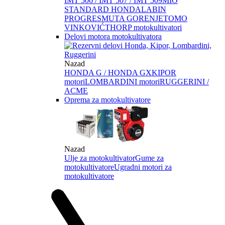
IMT 506 / IMT 507 / IMT 509
MIO
STANDARD HONDA
LABIN
PROGRES
MUTA GORENJE
TOMO
VINKOVIĆ
THORP motokultivatori
Delovi motora motokultivatora
Nazad
HONDA G / HONDA GX
KIPOR
motori
LOMBARDINI motori
RUGGERINI /
ACME
Oprema za motokultivatore
Nazad
Ulje za motokultivator
Gume za
motokultivatore
Ugradni motori za
motokultivatore