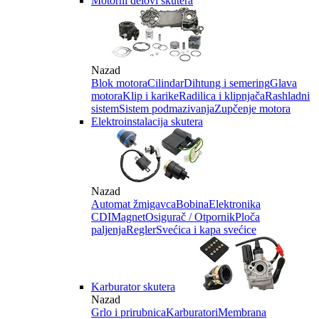
Motorni delovi skutera
Nazad
Blok motora
Cilindar
Dihtung i semering
Glava
motora
Klip i karike
Radilica i klipnjača
Rashladni
sistem
Sistem podmazivanja
Zupčenje motora
Elektroinstalacija skutera
Nazad
Automat žmigavca
Bobina
Elektronika
CDI
Magnet
Osigurač / Otpornik
Ploča
paljenja
Regler
Svećica i kapa svećice
Karburator skutera
Nazad
Grlo i prirubnica
Karburatori
Membrana