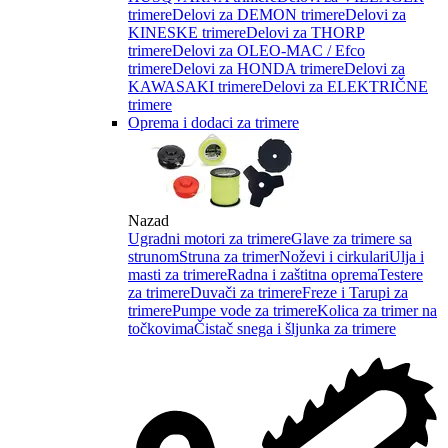
trimere
Delovi za DEMON trimere
Delovi za
KINESKE trimere
Delovi za THORP
trimere
Delovi za OLEO-MAC / Efco
trimere
Delovi za HONDA trimere
Delovi za
KAWASAKI trimere
Delovi za ELEKTRIČNE
trimere
Oprema i dodaci za trimere
Nazad
Ugradni motori za trimere
Glave za trimere sa
strunom
Struna za trimer
Noževi i cirkulari
Ulja i
masti za trimere
Radna i zaštitna oprema
Testere
za trimere
Duvači za trimere
Freze i Tarupi za
trimere
Pumpe vode za trimere
Kolica za trimer na
točkovima
Čistač snega i šljunka za trimere