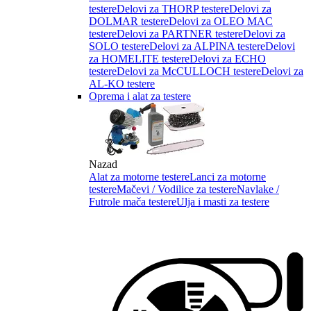
testere
Delovi za THORP testere
Delovi za
DOLMAR testere
Delovi za OLEO MAC
testere
Delovi za PARTNER testere
Delovi za
SOLO testere
Delovi za ALPINA testere
Delovi
za HOMELITE testere
Delovi za ECHO
testere
Delovi za McCULLOCH testere
Delovi za
AL-KO testere
Oprema i alat za testere
Nazad
Alat za motorne testere
Lanci za motorne
testere
Mačevi / Vodilice za testere
Navlake /
Futrole mača testere
Ulja i masti za testere