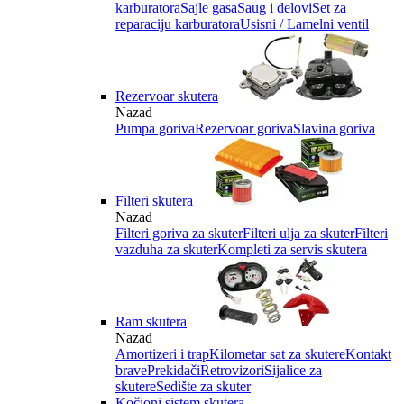
karburatora
Sajle gasa
Saug i delovi
Set za
reparaciju karburatora
Usisni / Lamelni ventil
Rezervoar skutera
Nazad
Pumpa goriva
Rezervoar goriva
Slavina goriva
Filteri skutera
Nazad
Filteri goriva za skuter
Filteri ulja za skuter
Filteri
vazduha za skuter
Kompleti za servis skutera
Ram skutera
Nazad
Amortizeri i trap
Kilometar sat za skutere
Kontakt
brave
Prekidači
Retrovizori
Sijalice za
skutere
Sedište za skuter
Kočioni sistem skutera