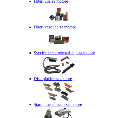
Filteri ulja za motore
Filteri vazduha za motore
Svećice i elektroinstalacija za motore
Disk pločice za motore
Startni mehanizam za motore