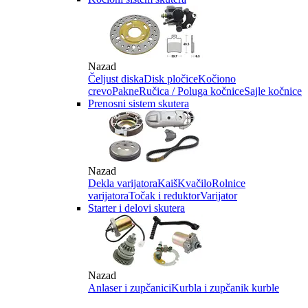
Nazad
Čeljust diska
Disk pločice
Kočiono
crevo
Pakne
Ručica / Poluga kočnice
Sajle kočnice
Prenosni sistem skutera
Nazad
Dekla varijatora
Kaiš
Kvačilo
Rolnice
varijatora
Točak i reduktor
Varijator
Starter i delovi skutera
Nazad
Anlaser i zupčanici
Kurbla i zupčanik kurble