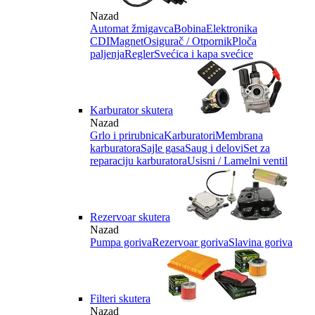
Nazad
Automat žmigavca
Bobina
Elektronika
CDI
Magnet
Osigurač / Otpornik
Ploča
paljenja
Regler
Svećica i kapa svećice
Karburator skutera
Nazad
Grlo i prirubnica
Karburatori
Membrana
karburatora
Sajle gasa
Saug i delovi
Set za
reparaciju karburatora
Usisni / Lamelni ventil
Rezervoar skutera
Nazad
Pumpa goriva
Rezervoar goriva
Slavina goriva
Filteri skutera
Nazad