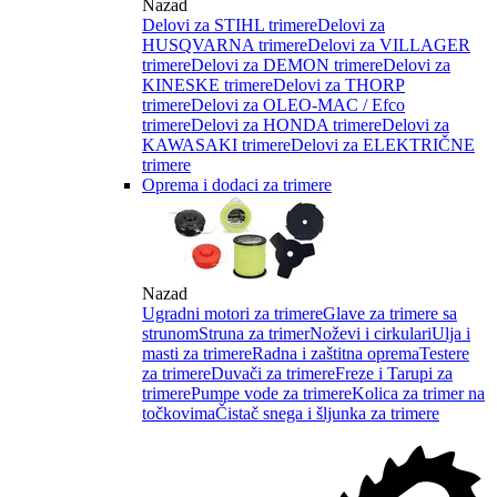
Nazad
Delovi za STIHL trimere
Delovi za
HUSQVARNA trimere
Delovi za VILLAGER
trimere
Delovi za DEMON trimere
Delovi za
KINESKE trimere
Delovi za THORP
trimere
Delovi za OLEO-MAC / Efco
trimere
Delovi za HONDA trimere
Delovi za
KAWASAKI trimere
Delovi za ELEKTRIČNE
trimere
Oprema i dodaci za trimere
Nazad
Ugradni motori za trimere
Glave za trimere sa
strunom
Struna za trimer
Noževi i cirkulari
Ulja i
masti za trimere
Radna i zaštitna oprema
Testere
za trimere
Duvači za trimere
Freze i Tarupi za
trimere
Pumpe vode za trimere
Kolica za trimer na
točkovima
Čistač snega i šljunka za trimere