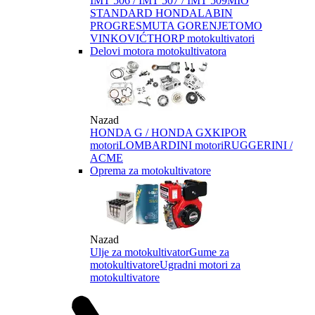
IMT 506 / IMT 507 / IMT 509
MIO
STANDARD HONDA
LABIN
PROGRES
MUTA GORENJE
TOMO
VINKOVIĆ
THORP motokultivatori
Delovi motora motokultivatora
Nazad
HONDA G / HONDA GX
KIPOR
motori
LOMBARDINI motori
RUGGERINI /
ACME
Oprema za motokultivatore
Nazad
Ulje za motokultivator
Gume za
motokultivatore
Ugradni motori za
motokultivatore