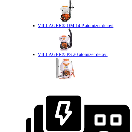
VILLAGER® DM 14 P atomizer delovi
VILLAGER® PS 20 atomizer delovi