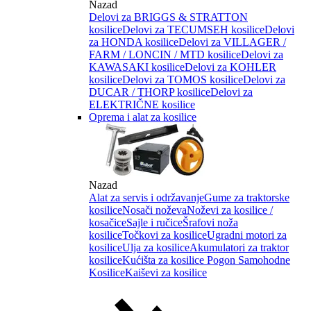
Nazad
Delovi za BRIGGS & STRATTON
kosilice
Delovi za TECUMSEH kosilice
Delovi
za HONDA kosilice
Delovi za VILLAGER /
FARM / LONCIN / MTD kosilice
Delovi za
KAWASAKI kosilice
Delovi za KOHLER
kosilice
Delovi za TOMOS kosilice
Delovi za
DUCAR / THORP kosilice
Delovi za
ELEKTRIČNE kosilice
Oprema i alat za kosilice
Nazad
Alat za servis i održavanje
Gume za traktorske
kosilice
Nosači noževa
Noževi za kosilice /
kosačice
Sajle i ručice
Šrafovi noža
kosilice
Točkovi za kosilice
Ugradni motori za
kosilice
Ulja za kosilice
Akumulatori za traktor
kosilice
Kućišta za kosilice
Pogon Samohodne
Kosilice
Kaiševi za kosilice