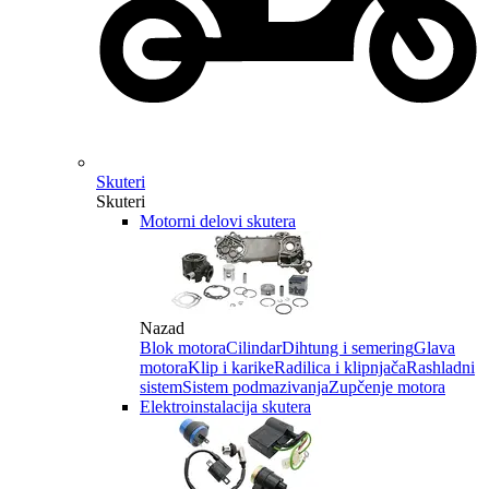
Skuteri
Skuteri
Motorni delovi skutera
Nazad
Blok motora
Cilindar
Dihtung i semering
Glava
motora
Klip i karike
Radilica i klipnjača
Rashladni
sistem
Sistem podmazivanja
Zupčenje motora
Elektroinstalacija skutera