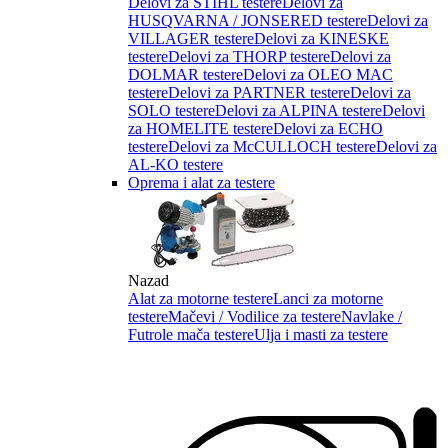
Delovi za STIHL testere
Delovi za
HUSQVARNA / JONSERED testere
Delovi za
VILLAGER testere
Delovi za KINESKE
testere
Delovi za THORP testere
Delovi za
DOLMAR testere
Delovi za OLEO MAC
testere
Delovi za PARTNER testere
Delovi za
SOLO testere
Delovi za ALPINA testere
Delovi
za HOMELITE testere
Delovi za ECHO
testere
Delovi za McCULLOCH testere
Delovi za
AL-KO testere
Oprema i alat za testere
Nazad
Alat za motorne testere
Lanci za motorne
testere
Mačevi / Vodilice za testere
Navlake /
Futrole mača testere
Ulja i masti za testere