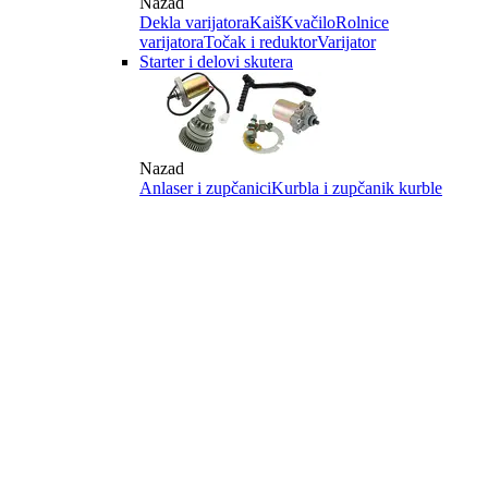
Nazad
Dekla varijatora
Kaiš
Kvačilo
Rolnice
varijatora
Točak i reduktor
Varijator
Starter i delovi skutera
Nazad
Anlaser i zupčanici
Kurbla i zupčanik kurble