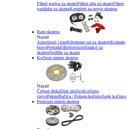
Filteri goriva za skuter
Filteri ulja za skuter
Filteri
vazduha za skuter
Kompleti za servis skutera
Ram skutera
Nazad
Amortizeri i trap
Kilometar sat za skutere
Kontakt
brave
Prekidači
Retrovizori
Sijalice za
skutere
Sedište za skuter
Kočioni sistem skutera
Nazad
Čeljust diska
Disk pločice
Kočiono
crevo
Pakne
Ručica / Poluga kočnice
Sajle kočnice
Prenosni sistem skutera