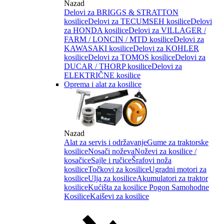
Nazad
Delovi za BRIGGS & STRATTON
kosilice
Delovi za TECUMSEH kosilice
Delovi
za HONDA kosilice
Delovi za VILLAGER /
FARM / LONCIN / MTD kosilice
Delovi za
KAWASAKI kosilice
Delovi za KOHLER
kosilice
Delovi za TOMOS kosilice
Delovi za
DUCAR / THORP kosilice
Delovi za
ELEKTRIČNE kosilice
Oprema i alat za kosilice
Nazad
Alat za servis i održavanje
Gume za traktorske
kosilice
Nosači noževa
Noževi za kosilice /
kosačice
Sajle i ručice
Šrafovi noža
kosilice
Točkovi za kosilice
Ugradni motori za
kosilice
Ulja za kosilice
Akumulatori za traktor
kosilice
Kućišta za kosilice
Pogon Samohodne
Kosilice
Kaiševi za kosilice