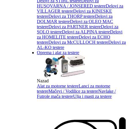
Delovi za STIHL testere
Delovi za
HUSQVARNA / JONSERED testere
Delovi za
VILLAGER testere
Delovi za KINESKE
testere
Delovi za THORP testere
Delovi za
DOLMAR testere
Delovi za OLEO MAC
testere
Delovi za PARTNER testere
Delovi za
SOLO testere
Delovi za ALPINA testere
Delovi
za HOMELITE testere
Delovi za ECHO
testere
Delovi za McCULLOCH testere
Delovi za
AL-KO testere
Oprema i alat za testere
Nazad
Alat za motorne testere
Lanci za motorne
testere
Mačevi / Vodilice za testere
Navlake /
Futrole mača testere
Ulja i masti za testere