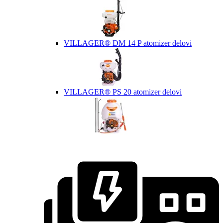
VILLAGER® DM 14 P atomizer delovi
VILLAGER® PS 20 atomizer delovi