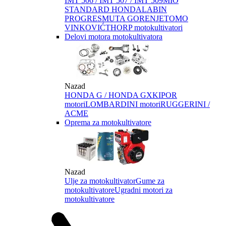
IMT 506 / IMT 507 / IMT 509
MIO
STANDARD HONDA
LABIN
PROGRES
MUTA GORENJE
TOMO
VINKOVIĆ
THORP motokultivatori
Delovi motora motokultivatora
Nazad
HONDA G / HONDA GX
KIPOR
motori
LOMBARDINI motori
RUGGERINI /
ACME
Oprema za motokultivatore
Nazad
Ulje za motokultivator
Gume za
motokultivatore
Ugradni motori za
motokultivatore