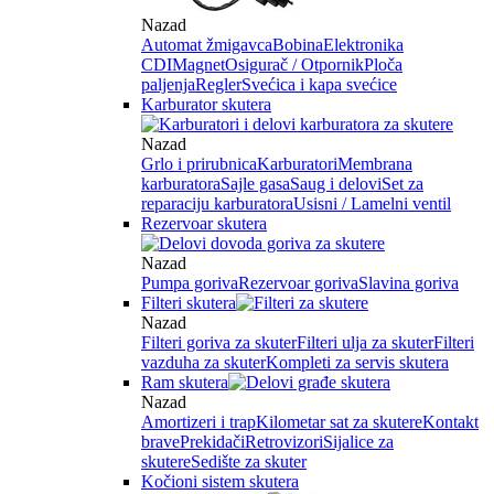
Nazad
Automat žmigavca
Bobina
Elektronika
CDI
Magnet
Osigurač / Otpornik
Ploča
paljenja
Regler
Svećica i kapa svećice
Karburator skutera
Nazad
Grlo i prirubnica
Karburatori
Membrana
karburatora
Sajle gasa
Saug i delovi
Set za
reparaciju karburatora
Usisni / Lamelni ventil
Rezervoar skutera
Nazad
Pumpa goriva
Rezervoar goriva
Slavina goriva
Filteri skutera
Nazad
Filteri goriva za skuter
Filteri ulja za skuter
Filteri
vazduha za skuter
Kompleti za servis skutera
Ram skutera
Nazad
Amortizeri i trap
Kilometar sat za skutere
Kontakt
brave
Prekidači
Retrovizori
Sijalice za
skutere
Sedište za skuter
Kočioni sistem skutera