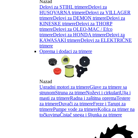
Nazad
Delovi za STIHL trimere
Delovi za
HUSQVARNA trimere
Delovi za VILLAGER
trimere
Delovi za DEMON trimere
Delovi za
KINESKE trimere
Delovi za THORP
trimere
Delovi za OLEO-MAC / Efco
trimere
Delovi za HONDA trimere
Delovi za
KAWASAKI trimere
Delovi za ELEKTRIČNE
trimere
Oprema i dodaci za trimere
Nazad
Ugradni motori za trimere
Glave za trimere sa
strunom
Struna za trimer
Noževi i cirkulari
Ulja i
masti za trimere
Radna i zaštitna oprema
Testere
za trimere
Duvači za trimere
Freze i Tarupi za
trimere
Pumpe vode za trimere
Kolica za trimer na
točkovima
Čistač snega i šljunka za trimere