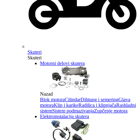
Skuteri
Skuteri
Motorni delovi skutera
Nazad
Blok motora
Cilindar
Dihtung i semering
Glava
motora
Klip i karike
Radilica i klipnjača
Rashladni
sistem
Sistem podmazivanja
Zupčenje motora
Elektroinstalacija skutera