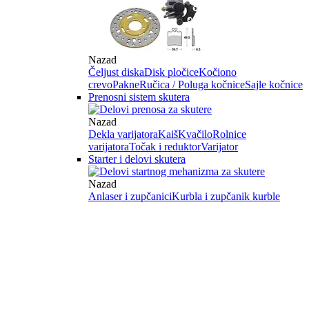
Nazad
Čeljust diska
Disk pločice
Kočiono
crevo
Pakne
Ručica / Poluga kočnice
Sajle kočnice
Prenosni sistem skutera
Nazad
Dekla varijatora
Kaiš
Kvačilo
Rolnice
varijatora
Točak i reduktor
Varijator
Starter i delovi skutera
Nazad
Anlaser i zupčanici
Kurbla i zupčanik kurble