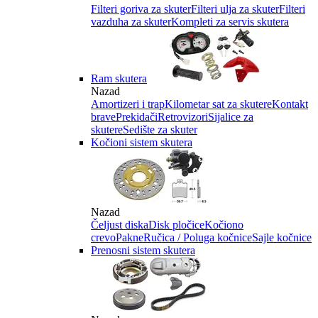
Filteri goriva za skuter
Filteri ulja za skuter
Filteri
vazduha za skuter
Kompleti za servis skutera
Ram skutera
Nazad
Amortizeri i trap
Kilometar sat za skutere
Kontakt
brave
Prekidači
Retrovizori
Sijalice za
skutere
Sedište za skuter
Kočioni sistem skutera
Nazad
Čeljust diska
Disk pločice
Kočiono
crevo
Pakne
Ručica / Poluga kočnice
Sajle kočnice
Prenosni sistem skutera