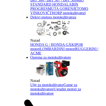
IMT 506 / IMT 507 / IMT 509
MIO
STANDARD HONDA
LABIN
PROGRES
MUTA GORENJE
TOMO
VINKOVIĆ
THORP motokultivatori
Delovi motora motokultivatora
Nazad
HONDA G / HONDA GX
KIPOR
motori
LOMBARDINI motori
RUGGERINI /
ACME
Oprema za motokultivatore
Nazad
Ulje za motokultivator
Gume za
motokultivatore
Ugradni motori za
motokultivatore