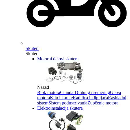
Skuteri
Skuteri
Motorni delovi skutera
Nazad
Blok motora
Cilindar
Dihtung i semering
Glava
motora
Klip i karike
Radilica i klipnjača
Rashladni
sistem
Sistem podmazivanja
Zupčenje motora
Elektroinstalacija skutera