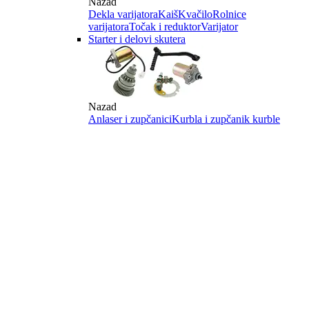
Nazad
Dekla varijatora
Kaiš
Kvačilo
Rolnice
varijatora
Točak i reduktor
Varijator
Starter i delovi skutera
Nazad
Anlaser i zupčanici
Kurbla i zupčanik kurble