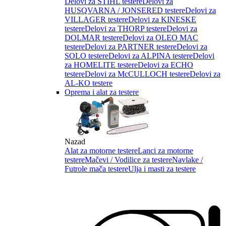
Delovi za STIHL testere
Delovi za
HUSQVARNA / JONSERED testere
Delovi za
VILLAGER testere
Delovi za KINESKE
testere
Delovi za THORP testere
Delovi za
DOLMAR testere
Delovi za OLEO MAC
testere
Delovi za PARTNER testere
Delovi za
SOLO testere
Delovi za ALPINA testere
Delovi
za HOMELITE testere
Delovi za ECHO
testere
Delovi za McCULLOCH testere
Delovi za
AL-KO testere
Oprema i alat za testere
Nazad
Alat za motorne testere
Lanci za motorne
testere
Mačevi / Vodilice za testere
Navlake /
Futrole mača testere
Ulja i masti za testere