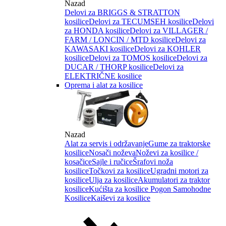
Nazad
Delovi za BRIGGS & STRATTON
kosilice
Delovi za TECUMSEH kosilice
Delovi
za HONDA kosilice
Delovi za VILLAGER /
FARM / LONCIN / MTD kosilice
Delovi za
KAWASAKI kosilice
Delovi za KOHLER
kosilice
Delovi za TOMOS kosilice
Delovi za
DUCAR / THORP kosilice
Delovi za
ELEKTRIČNE kosilice
Oprema i alat za kosilice
Nazad
Alat za servis i održavanje
Gume za traktorske
kosilice
Nosači noževa
Noževi za kosilice /
kosačice
Sajle i ručice
Šrafovi noža
kosilice
Točkovi za kosilice
Ugradni motori za
kosilice
Ulja za kosilice
Akumulatori za traktor
kosilice
Kućišta za kosilice
Pogon Samohodne
Kosilice
Kaiševi za kosilice