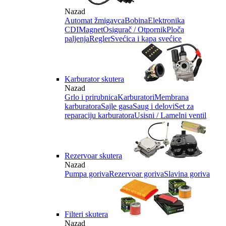
Nazad
Automat žmigavca
Bobina
Elektronika
CDI
Magnet
Osigurač / Otpornik
Ploča
paljenja
Regler
Svećica i kapa svećice
Karburator skutera
Nazad
Grlo i prirubnica
Karburatori
Membrana
karburatora
Sajle gasa
Saug i delovi
Set za
reparaciju karburatora
Usisni / Lamelni ventil
Rezervoar skutera
Nazad
Pumpa goriva
Rezervoar goriva
Slavina goriva
Filteri skutera
Nazad