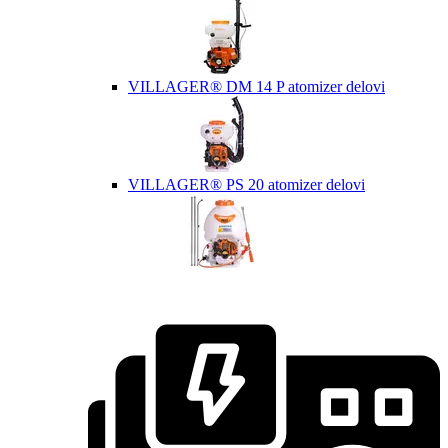
VILLAGER® DM 14 P atomizer delovi
VILLAGER® PS 20 atomizer delovi