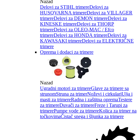
Nazad
Delovi za STIHL trimere
Delovi za
HUSQVARNA trimere
Delovi za VILLAGER
trimere
Delovi za DEMON trimere
Delovi za
KINESKE trimere
Delovi za THORP
trimere
Delovi za OLEO-MAC / Efco
trimere
Delovi za HONDA trimere
Delovi za
KAWASAKI trimere
Delovi za ELEKTRIČNE
trimere
Oprema i dodaci za trimere
Nazad
Ugradni motori za trimere
Glave za trimere sa
strunom
Struna za trimer
Noževi i cirkulari
Ulja i
masti za trimere
Radna i zaštitna oprema
Testere
za trimere
Duvači za trimere
Freze i Tarupi za
trimere
Pumpe vode za trimere
Kolica za trimer na
točkovima
Čistač snega i šljunka za trimere