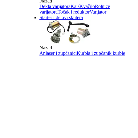
Nazad
Dekla varijatora
Kaiš
Kvačilo
Rolnice
varijatora
Točak i reduktor
Varijator
Starter i delovi skutera
Nazad
Anlaser i zupčanici
Kurbla i zupčanik kurble