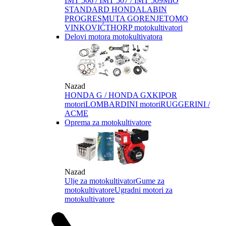
IMT 506 / IMT 507 / IMT 509
MIO
STANDARD HONDA
LABIN
PROGRES
MUTA GORENJE
TOMO
VINKOVIĆ
THORP motokultivatori
Delovi motora motokultivatora
Nazad
HONDA G / HONDA GX
KIPOR
motori
LOMBARDINI motori
RUGGERINI /
ACME
Oprema za motokultivatore
Nazad
Ulje za motokultivator
Gume za
motokultivatore
Ugradni motori za
motokultivatore