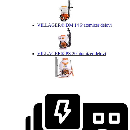
VILLAGER® DM 14 P atomizer delovi
VILLAGER® PS 20 atomizer delovi