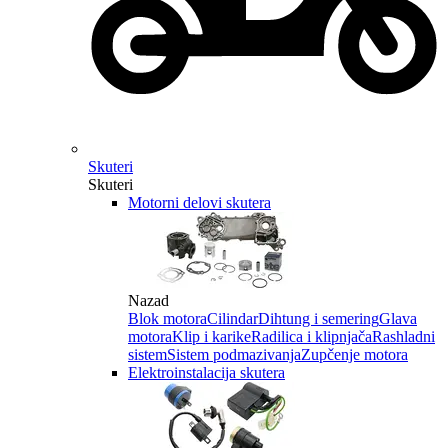
Skuteri
Skuteri
Motorni delovi skutera
Nazad
Blok motora
Cilindar
Dihtung i semering
Glava
motora
Klip i karike
Radilica i klipnjača
Rashladni
sistem
Sistem podmazivanja
Zupčenje motora
Elektroinstalacija skutera