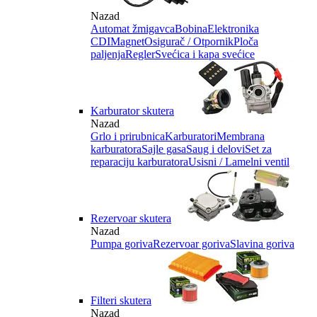
Nazad
Automat žmigavca
Bobina
Elektronika
CDI
Magnet
Osigurač / Otpornik
Ploča
paljenja
Regler
Svećica i kapa svećice
Karburator skutera
Nazad
Grlo i prirubnica
Karburatori
Membrana
karburatora
Sajle gasa
Saug i delovi
Set za
reparaciju karburatora
Usisni / Lamelni ventil
Rezervoar skutera
Nazad
Pumpa goriva
Rezervoar goriva
Slavina goriva
Filteri skutera
Nazad