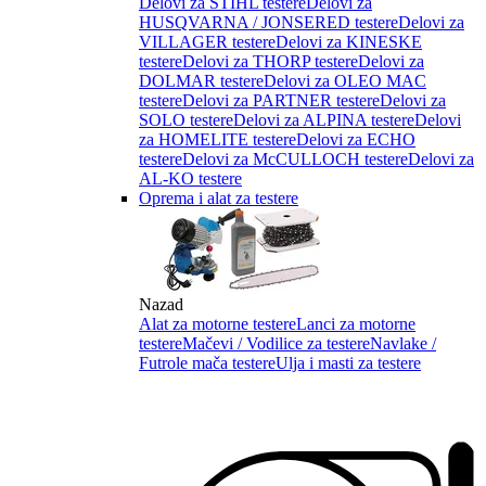
Delovi za STIHL testere
Delovi za
HUSQVARNA / JONSERED testere
Delovi za
VILLAGER testere
Delovi za KINESKE
testere
Delovi za THORP testere
Delovi za
DOLMAR testere
Delovi za OLEO MAC
testere
Delovi za PARTNER testere
Delovi za
SOLO testere
Delovi za ALPINA testere
Delovi
za HOMELITE testere
Delovi za ECHO
testere
Delovi za McCULLOCH testere
Delovi za
AL-KO testere
Oprema i alat za testere
Nazad
Alat za motorne testere
Lanci za motorne
testere
Mačevi / Vodilice za testere
Navlake /
Futrole mača testere
Ulja i masti za testere