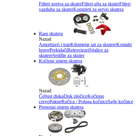
Filteri goriva za skuter
Filteri ulja za skuter
Filteri
vazduha za skuter
Kompleti za servis skutera
Ram skutera
Nazad
Amortizeri i trap
Kilometar sat za skutere
Kontakt
brave
Prekidači
Retrovizori
Sijalice za
skutere
Sedište za skuter
Kočioni sistem skutera
Nazad
Čeljust diska
Disk pločice
Kočiono
crevo
Pakne
Ručica / Poluga kočnice
Sajle kočnice
Prenosni sistem skutera