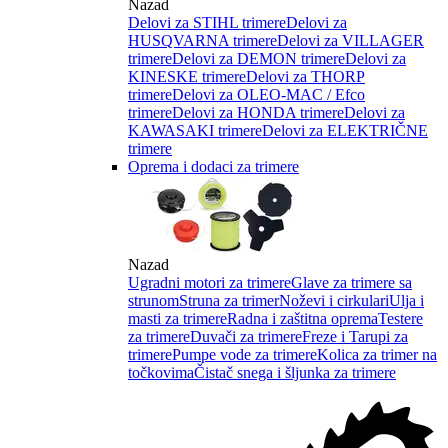
Nazad
Delovi za STIHL trimere
Delovi za
HUSQVARNA trimere
Delovi za VILLAGER
trimere
Delovi za DEMON trimere
Delovi za
KINESKE trimere
Delovi za THORP
trimere
Delovi za OLEO-MAC / Efco
trimere
Delovi za HONDA trimere
Delovi za
KAWASAKI trimere
Delovi za ELEKTRIČNE
trimere
Oprema i dodaci za trimere
Nazad
Ugradni motori za trimere
Glave za trimere sa
strunom
Struna za trimer
Noževi i cirkulari
Ulja i
masti za trimere
Radna i zaštitna oprema
Testere
za trimere
Duvači za trimere
Freze i Tarupi za
trimere
Pumpe vode za trimere
Kolica za trimer na
točkovima
Čistač snega i šljunka za trimere