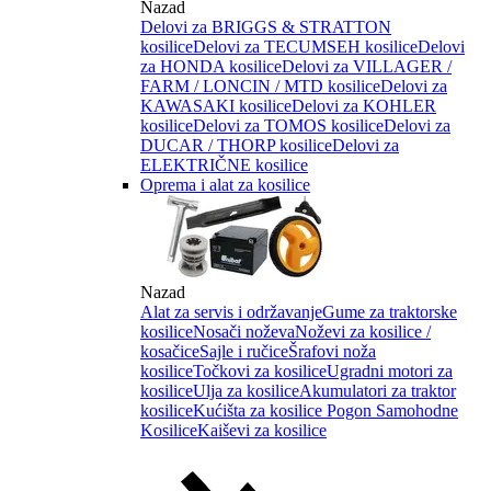
Nazad
Delovi za BRIGGS & STRATTON
kosilice
Delovi za TECUMSEH kosilice
Delovi
za HONDA kosilice
Delovi za VILLAGER /
FARM / LONCIN / MTD kosilice
Delovi za
KAWASAKI kosilice
Delovi za KOHLER
kosilice
Delovi za TOMOS kosilice
Delovi za
DUCAR / THORP kosilice
Delovi za
ELEKTRIČNE kosilice
Oprema i alat za kosilice
Nazad
Alat za servis i održavanje
Gume za traktorske
kosilice
Nosači noževa
Noževi za kosilice /
kosačice
Sajle i ručice
Šrafovi noža
kosilice
Točkovi za kosilice
Ugradni motori za
kosilice
Ulja za kosilice
Akumulatori za traktor
kosilice
Kućišta za kosilice
Pogon Samohodne
Kosilice
Kaiševi za kosilice