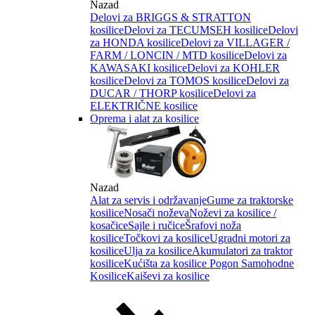
Nazad
Delovi za BRIGGS & STRATTON
kosilice
Delovi za TECUMSEH kosilice
Delovi
za HONDA kosilice
Delovi za VILLAGER /
FARM / LONCIN / MTD kosilice
Delovi za
KAWASAKI kosilice
Delovi za KOHLER
kosilice
Delovi za TOMOS kosilice
Delovi za
DUCAR / THORP kosilice
Delovi za
ELEKTRIČNE kosilice
Oprema i alat za kosilice
Nazad
Alat za servis i održavanje
Gume za traktorske
kosilice
Nosači noževa
Noževi za kosilice /
kosačice
Sajle i ručice
Šrafovi noža
kosilice
Točkovi za kosilice
Ugradni motori za
kosilice
Ulja za kosilice
Akumulatori za traktor
kosilice
Kućišta za kosilice
Pogon Samohodne
Kosilice
Kaiševi za kosilice