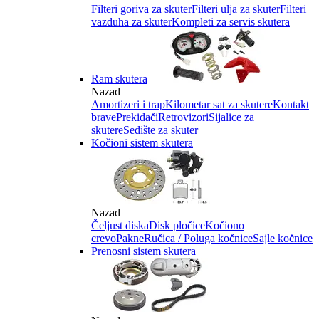
Filteri goriva za skuter
Filteri ulja za skuter
Filteri
vazduha za skuter
Kompleti za servis skutera
Ram skutera
Nazad
Amortizeri i trap
Kilometar sat za skutere
Kontakt
brave
Prekidači
Retrovizori
Sijalice za
skutere
Sedište za skuter
Kočioni sistem skutera
Nazad
Čeljust diska
Disk pločice
Kočiono
crevo
Pakne
Ručica / Poluga kočnice
Sajle kočnice
Prenosni sistem skutera