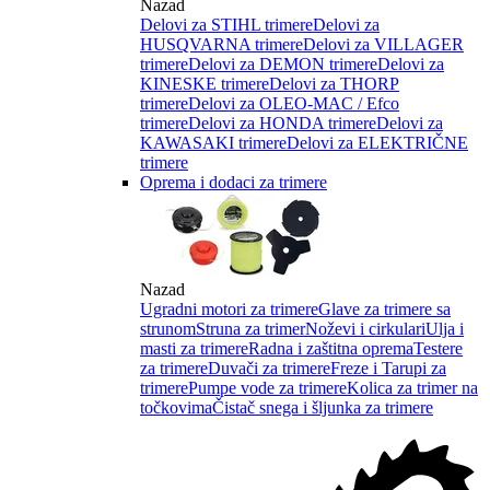
Nazad
Delovi za STIHL trimere
Delovi za
HUSQVARNA trimere
Delovi za VILLAGER
trimere
Delovi za DEMON trimere
Delovi za
KINESKE trimere
Delovi za THORP
trimere
Delovi za OLEO-MAC / Efco
trimere
Delovi za HONDA trimere
Delovi za
KAWASAKI trimere
Delovi za ELEKTRIČNE
trimere
Oprema i dodaci za trimere
Nazad
Ugradni motori za trimere
Glave za trimere sa
strunom
Struna za trimer
Noževi i cirkulari
Ulja i
masti za trimere
Radna i zaštitna oprema
Testere
za trimere
Duvači za trimere
Freze i Tarupi za
trimere
Pumpe vode za trimere
Kolica za trimer na
točkovima
Čistač snega i šljunka za trimere