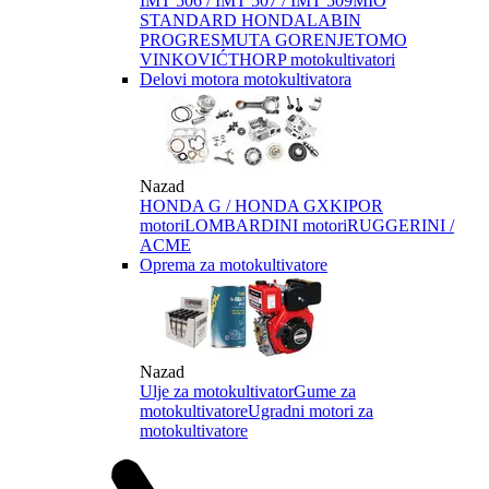
IMT 506 / IMT 507 / IMT 509
MIO
STANDARD HONDA
LABIN
PROGRES
MUTA GORENJE
TOMO
VINKOVIĆ
THORP motokultivatori
Delovi motora motokultivatora
Nazad
HONDA G / HONDA GX
KIPOR
motori
LOMBARDINI motori
RUGGERINI /
ACME
Oprema za motokultivatore
Nazad
Ulje za motokultivator
Gume za
motokultivatore
Ugradni motori za
motokultivatore