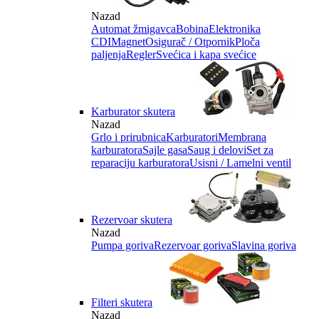
Nazad
Automat žmigavca
Bobina
Elektronika
CDI
Magnet
Osigurač / Otpornik
Ploča
paljenja
Regler
Svećica i kapa svećice
Karburator skutera
Nazad
Grlo i prirubnica
Karburatori
Membrana
karburatora
Sajle gasa
Saug i delovi
Set za
reparaciju karburatora
Usisni / Lamelni ventil
Rezervoar skutera
Nazad
Pumpa goriva
Rezervoar goriva
Slavina goriva
Filteri skutera
Nazad