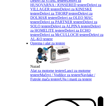
Delovi za STIHL testere
Delovi za
HUSQVARNA / JONSERED testere
Delovi za
VILLAGER testere
Delovi za KINESKE
testere
Delovi za THORP testere
Delovi za
DOLMAR testere
Delovi za OLEO MAC
testere
Delovi za PARTNER testere
Delovi za
SOLO testere
Delovi za ALPINA testere
Delovi
za HOMELITE testere
Delovi za ECHO
testere
Delovi za McCULLOCH testere
Delovi za
AL-KO testere
Oprema i alat za testere
Nazad
Alat za motorne testere
Lanci za motorne
testere
Mačevi / Vodilice za testere
Navlake /
Futrole mača testere
Ulja i masti za testere