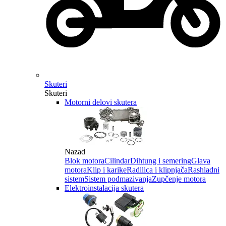
Skuteri
Skuteri
Motorni delovi skutera
Nazad
Blok motora
Cilindar
Dihtung i semering
Glava
motora
Klip i karike
Radilica i klipnjača
Rashladni
sistem
Sistem podmazivanja
Zupčenje motora
Elektroinstalacija skutera