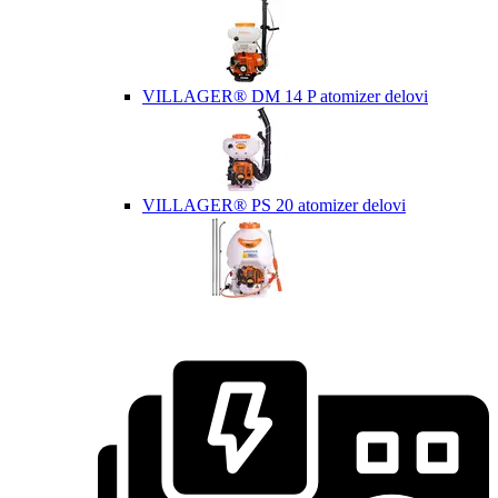
VILLAGER® DM 14 P atomizer delovi
VILLAGER® PS 20 atomizer delovi