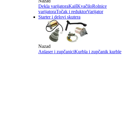
Nazad
Dekla varijatora
Kaiš
Kvačilo
Rolnice
varijatora
Točak i reduktor
Varijator
Starter i delovi skutera
Nazad
Anlaser i zupčanici
Kurbla i zupčanik kurble