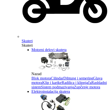
Skuteri
Skuteri
Motorni delovi skutera
Nazad
Blok motora
Cilindar
Dihtung i semering
Glava
motora
Klip i karike
Radilica i klipnjača
Rashladni
sistem
Sistem podmazivanja
Zupčenje motora
Elektroinstalacija skutera