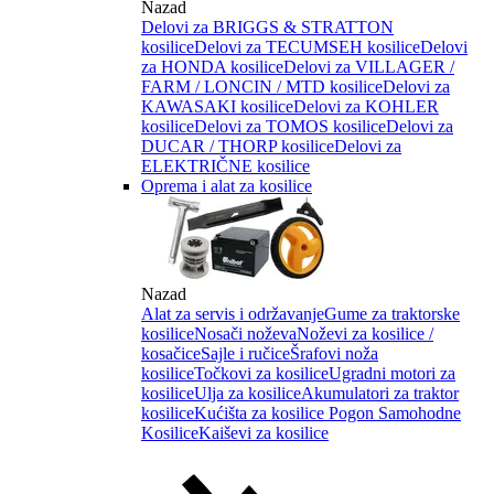
Nazad
Delovi za BRIGGS & STRATTON
kosilice
Delovi za TECUMSEH kosilice
Delovi
za HONDA kosilice
Delovi za VILLAGER /
FARM / LONCIN / MTD kosilice
Delovi za
KAWASAKI kosilice
Delovi za KOHLER
kosilice
Delovi za TOMOS kosilice
Delovi za
DUCAR / THORP kosilice
Delovi za
ELEKTRIČNE kosilice
Oprema i alat za kosilice
Nazad
Alat za servis i održavanje
Gume za traktorske
kosilice
Nosači noževa
Noževi za kosilice /
kosačice
Sajle i ručice
Šrafovi noža
kosilice
Točkovi za kosilice
Ugradni motori za
kosilice
Ulja za kosilice
Akumulatori za traktor
kosilice
Kućišta za kosilice
Pogon Samohodne
Kosilice
Kaiševi za kosilice