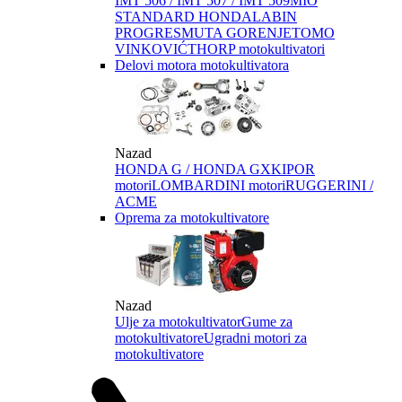
IMT 506 / IMT 507 / IMT 509
MIO
STANDARD HONDA
LABIN
PROGRES
MUTA GORENJE
TOMO
VINKOVIĆ
THORP motokultivatori
Delovi motora motokultivatora
Nazad
HONDA G / HONDA GX
KIPOR
motori
LOMBARDINI motori
RUGGERINI /
ACME
Oprema za motokultivatore
Nazad
Ulje za motokultivator
Gume za
motokultivatore
Ugradni motori za
motokultivatore