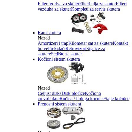
Filteri goriva za skuter
Filteri ulja za skuter
Filteri
vazduha za skuter
Kompleti za servis skutera
Ram skutera
Nazad
Amortizeri i trap
Kilometar sat za skutere
Kontakt
brave
Prekidači
Retrovizori
Sijalice za
skutere
Sedište za skuter
Kočioni sistem skutera
Nazad
Čeljust diska
Disk pločice
Kočiono
crevo
Pakne
Ručica / Poluga kočnice
Sajle kočnice
Prenosni sistem skutera