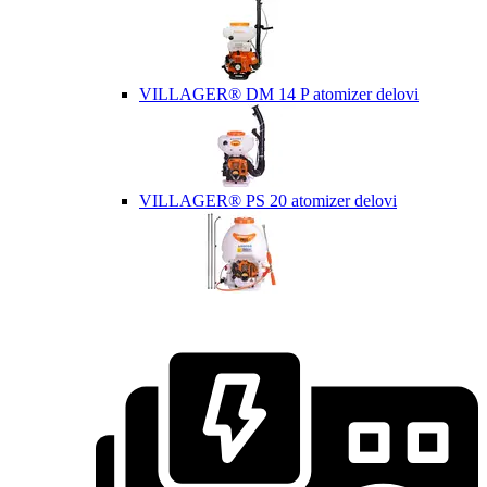
VILLAGER® DM 14 P atomizer delovi
VILLAGER® PS 20 atomizer delovi