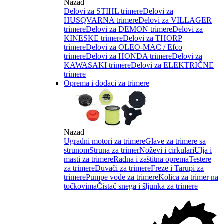
Nazad
Delovi za STIHL trimere
Delovi za
HUSQVARNA trimere
Delovi za VILLAGER
trimere
Delovi za DEMON trimere
Delovi za
KINESKE trimere
Delovi za THORP
trimere
Delovi za OLEO-MAC / Efco
trimere
Delovi za HONDA trimere
Delovi za
KAWASAKI trimere
Delovi za ELEKTRIČNE
trimere
Oprema i dodaci za trimere
Nazad
Ugradni motori za trimere
Glave za trimere sa
strunom
Struna za trimer
Noževi i cirkulari
Ulja i
masti za trimere
Radna i zaštitna oprema
Testere
za trimere
Duvači za trimere
Freze i Tarupi za
trimere
Pumpe vode za trimere
Kolica za trimer na
točkovima
Čistač snega i šljunka za trimere