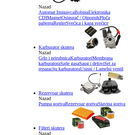
Nazad
Automat žmigavca
Bobina
Elektronika
CDI
Magnet
Osigurač / Otpornik
Ploča
paljenja
Regler
Svećica i kapa svećice
Karburator skutera
Nazad
Grlo i prirubnica
Karburatori
Membrana
karburatora
Sajle gasa
Saug i delovi
Set za
reparaciju karburatora
Usisni / Lamelni ventil
Rezervoar skutera
Nazad
Pumpa goriva
Rezervoar goriva
Slavina goriva
Filteri skutera
Nazad