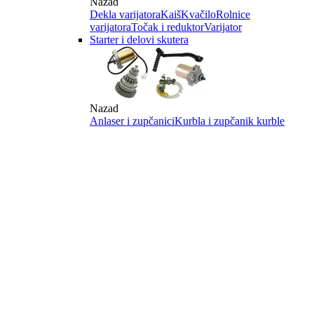
Nazad
Dekla varijatora
Kaiš
Kvačilo
Rolnice
varijatora
Točak i reduktor
Varijator
Starter i delovi skutera
Nazad
Anlaser i zupčanici
Kurbla i zupčanik kurble