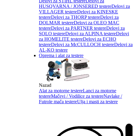
Delovi za STIHL testere
Delovi za
HUSQVARNA / JONSERED testere
Delovi za
VILLAGER testere
Delovi za KINESKE
testere
Delovi za THORP testere
Delovi za
DOLMAR testere
Delovi za OLEO MAC
testere
Delovi za PARTNER testere
Delovi za
SOLO testere
Delovi za ALPINA testere
Delovi
za HOMELITE testere
Delovi za ECHO
testere
Delovi za McCULLOCH testere
Delovi za
AL-KO testere
Oprema i alat za testere
Nazad
Alat za motorne testere
Lanci za motorne
testere
Mačevi / Vodilice za testere
Navlake /
Futrole mača testere
Ulja i masti za testere