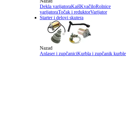
Nazad
Dekla varijatora
Kaiš
Kvačilo
Rolnice
varijatora
Točak i reduktor
Varijator
Starter i delovi skutera
Nazad
Anlaser i zupčanici
Kurbla i zupčanik kurble