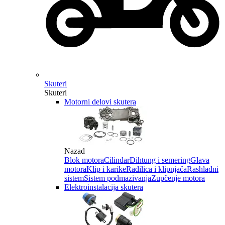
Skuteri
Skuteri
Motorni delovi skutera
Nazad
Blok motora
Cilindar
Dihtung i semering
Glava
motora
Klip i karike
Radilica i klipnjača
Rashladni
sistem
Sistem podmazivanja
Zupčenje motora
Elektroinstalacija skutera