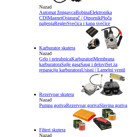
Nazad
Automat žmigavca
Bobina
Elektronika
CDI
Magnet
Osigurač / Otpornik
Ploča
paljenja
Regler
Svećica i kapa svećice
Karburator skutera
Nazad
Grlo i prirubnica
Karburatori
Membrana
karburatora
Sajle gasa
Saug i delovi
Set za
reparaciju karburatora
Usisni / Lamelni ventil
Rezervoar skutera
Nazad
Pumpa goriva
Rezervoar goriva
Slavina goriva
Filteri skutera
Nazad