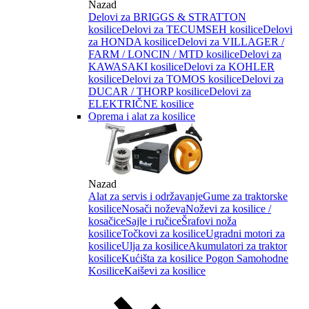
Nazad
Delovi za BRIGGS & STRATTON
kosilice
Delovi za TECUMSEH kosilice
Delovi
za HONDA kosilice
Delovi za VILLAGER /
FARM / LONCIN / MTD kosilice
Delovi za
KAWASAKI kosilice
Delovi za KOHLER
kosilice
Delovi za TOMOS kosilice
Delovi za
DUCAR / THORP kosilice
Delovi za
ELEKTRIČNE kosilice
Oprema i alat za kosilice
Nazad
Alat za servis i održavanje
Gume za traktorske
kosilice
Nosači noževa
Noževi za kosilice /
kosačice
Sajle i ručice
Šrafovi noža
kosilice
Točkovi za kosilice
Ugradni motori za
kosilice
Ulja za kosilice
Akumulatori za traktor
kosilice
Kućišta za kosilice
Pogon Samohodne
Kosilice
Kaiševi za kosilice