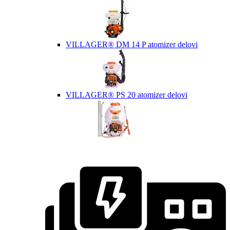
VILLAGER® DM 14 P atomizer delovi
VILLAGER® PS 20 atomizer delovi