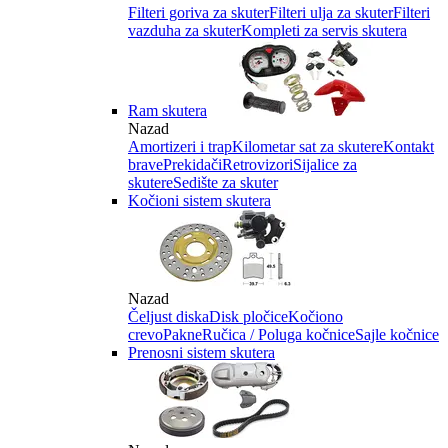
Filteri goriva za skuter
Filteri ulja za skuter
Filteri
vazduha za skuter
Kompleti za servis skutera
Ram skutera
Nazad
Amortizeri i trap
Kilometar sat za skutere
Kontakt
brave
Prekidači
Retrovizori
Sijalice za
skutere
Sedište za skuter
Kočioni sistem skutera
Nazad
Čeljust diska
Disk pločice
Kočiono
crevo
Pakne
Ručica / Poluga kočnice
Sajle kočnice
Prenosni sistem skutera