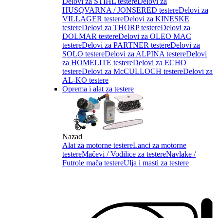
Delovi za STIHL testere
Delovi za
HUSQVARNA / JONSERED testere
Delovi za
VILLAGER testere
Delovi za KINESKE
testere
Delovi za THORP testere
Delovi za
DOLMAR testere
Delovi za OLEO MAC
testere
Delovi za PARTNER testere
Delovi za
SOLO testere
Delovi za ALPINA testere
Delovi
za HOMELITE testere
Delovi za ECHO
testere
Delovi za McCULLOCH testere
Delovi za
AL-KO testere
Oprema i alat za testere
Nazad
Alat za motorne testere
Lanci za motorne
testere
Mačevi / Vodilice za testere
Navlake /
Futrole mača testere
Ulja i masti za testere