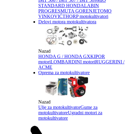
IMT 506 / IMT 507 / IMT 509
MIO
STANDARD HONDA
LABIN
PROGRES
MUTA GORENJE
TOMO
VINKOVIĆ
THORP motokultivatori
Delovi motora motokultivatora
Nazad
HONDA G / HONDA GX
KIPOR
motori
LOMBARDINI motori
RUGGERINI /
ACME
Oprema za motokultivatore
Nazad
Ulje za motokultivator
Gume za
motokultivatore
Ugradni motori za
motokultivatore