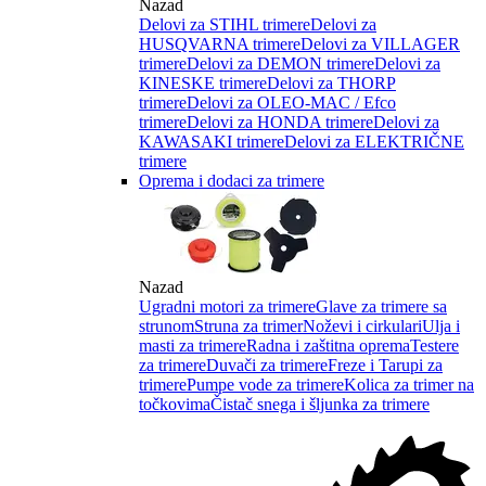
Nazad
Delovi za STIHL trimere
Delovi za
HUSQVARNA trimere
Delovi za VILLAGER
trimere
Delovi za DEMON trimere
Delovi za
KINESKE trimere
Delovi za THORP
trimere
Delovi za OLEO-MAC / Efco
trimere
Delovi za HONDA trimere
Delovi za
KAWASAKI trimere
Delovi za ELEKTRIČNE
trimere
Oprema i dodaci za trimere
Nazad
Ugradni motori za trimere
Glave za trimere sa
strunom
Struna za trimer
Noževi i cirkulari
Ulja i
masti za trimere
Radna i zaštitna oprema
Testere
za trimere
Duvači za trimere
Freze i Tarupi za
trimere
Pumpe vode za trimere
Kolica za trimer na
točkovima
Čistač snega i šljunka za trimere