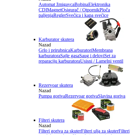
Automat žmigavca
Bobina
Elektronika
CDI
Magnet
Osigurač / Otpornik
Ploča
paljenja
Regler
Svećica i kapa svećice
Karburator skutera
Nazad
Grlo i prirubnica
Karburatori
Membrana
karburatora
Sajle gasa
Saug i delovi
Set za
reparaciju karburatora
Usisni / Lamelni ventil
Rezervoar skutera
Nazad
Pumpa goriva
Rezervoar goriva
Slavina goriva
Filteri skutera
Nazad
Filteri goriva za skuter
Filteri ulja za skuter
Filteri