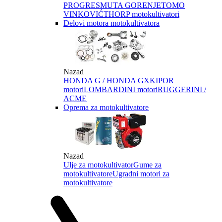
PROGRES
MUTA GORENJE
TOMO
VINKOVIĆ
THORP motokultivatori
Delovi motora motokultivatora
Nazad
HONDA G / HONDA GX
KIPOR
motori
LOMBARDINI motori
RUGGERINI /
ACME
Oprema za motokultivatore
Nazad
Ulje za motokultivator
Gume za
motokultivatore
Ugradni motori za
motokultivatore