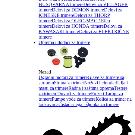
HUSQVARNA trimere
Delovi za VILLAGER
trimere
Delovi za DEMON trimere
Delovi za
KINESKE trimere
Delovi za THORP
trimere
Delovi za OLEO-MAC / Efco
trimere
Delovi za HONDA trimere
Delovi za
KAWASAKI trimere
Delovi za ELEKTRIČNE
trimere
Oprema i dodaci za trimere
Nazad
Ugradni motori za trimere
Glave za trimere sa
strunom
Struna za trimer
Noževi i cirkulari
Ulja i
masti za trimere
Radna i zaštitna oprema
Testere
za trimere
Duvači za trimere
Freze i Tarupi za
trimere
Pumpe vode za trimere
Kolica za trimer na
točkovima
Čistač snega i šljunka za trimere