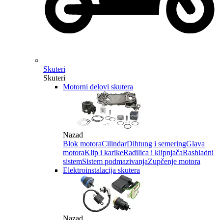
Skuteri
Skuteri
Motorni delovi skutera
Nazad
Blok motora
Cilindar
Dihtung i semering
Glava
motora
Klip i karike
Radilica i klipnjača
Rashladni
sistem
Sistem podmazivanja
Zupčenje motora
Elektroinstalacija skutera
Nazad