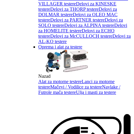
VILLAGER testere
Delovi za KINESKE
testere
Delovi za THORP testere
Delovi za
DOLMAR testere
Delovi za OLEO MAC
testere
Delovi za PARTNER testere
Delovi za
SOLO testere
Delovi za ALPINA testere
Delovi
za HOMELITE testere
Delovi za ECHO
testere
Delovi za McCULLOCH testere
Delovi za
AL-KO testere
Oprema i alat za testere
Nazad
Alat za motorne testere
Lanci za motorne
testere
Mačevi / Vodilice za testere
Navlake /
Futrole mača testere
Ulja i masti za testere