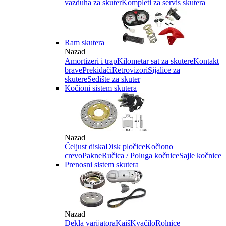
vazduha za skuter
Kompleti za servis skutera
Ram skutera
Nazad
Amortizeri i trap
Kilometar sat za skutere
Kontakt
brave
Prekidači
Retrovizori
Sijalice za
skutere
Sedište za skuter
Kočioni sistem skutera
Nazad
Čeljust diska
Disk pločice
Kočiono
crevo
Pakne
Ručica / Poluga kočnice
Sajle kočnice
Prenosni sistem skutera
Nazad
Dekla varijatora
Kaiš
Kvačilo
Rolnice