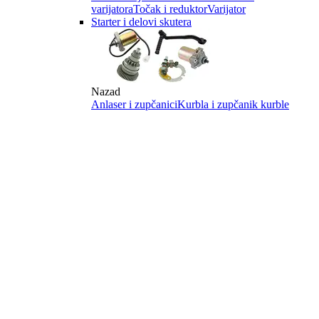
varijatora
Točak i reduktor
Varijator
Starter i delovi skutera
Nazad
Anlaser i zupčanici
Kurbla i zupčanik kurble