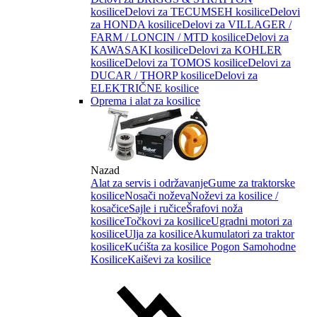
kosilice
Delovi za TECUMSEH kosilice
Delovi
za HONDA kosilice
Delovi za VILLAGER /
FARM / LONCIN / MTD kosilice
Delovi za
KAWASAKI kosilice
Delovi za KOHLER
kosilice
Delovi za TOMOS kosilice
Delovi za
DUCAR / THORP kosilice
Delovi za
ELEKTRIČNE kosilice
Oprema i alat za kosilice
Nazad
Alat za servis i održavanje
Gume za traktorske
kosilice
Nosači noževa
Noževi za kosilice /
kosačice
Sajle i ručice
Šrafovi noža
kosilice
Točkovi za kosilice
Ugradni motori za
kosilice
Ulja za kosilice
Akumulatori za traktor
kosilice
Kućišta za kosilice
Pogon Samohodne
Kosilice
Kaiševi za kosilice