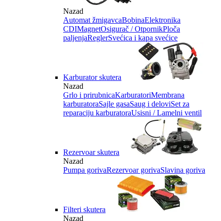
Nazad
Automat žmigavca
Bobina
Elektronika
CDI
Magnet
Osigurač / Otpornik
Ploča
paljenja
Regler
Svećica i kapa svećice
Karburator skutera
Nazad
Grlo i prirubnica
Karburatori
Membrana
karburatora
Sajle gasa
Saug i delovi
Set za
reparaciju karburatora
Usisni / Lamelni ventil
Rezervoar skutera
Nazad
Pumpa goriva
Rezervoar goriva
Slavina goriva
Filteri skutera
Nazad