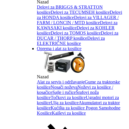
Nazad
Delovi za BRIGGS & STRATTON
kosilice
Delovi za TECUMSEH kosilice
Delovi
za HONDA kosilice
Delovi za VILLAGER /
FARM / LONCIN / MTD kosilice
Delovi za
KAWASAKI kosilice
Delovi za KOHLER
kosilice
Delovi za TOMOS kosilice
Delovi za
DUCAR / THORP kosilice
Delovi za
ELEKTRIČNE kosilice
Oprema i alat za kosilice
Nazad
Alat za servis i održavanje
Gume za traktorske
kosilice
Nosači noževa
Noževi za kosilice /
kosačice
Sajle i ručice
Šrafovi noža
kosilice
Točkovi za kosilice
Ugradni motori za
kosilice
Ulja za kosilice
Akumulatori za traktor
kosilice
Kućišta za kosilice
Pogon Samohodne
Kosilice
Kaiševi za kosilice