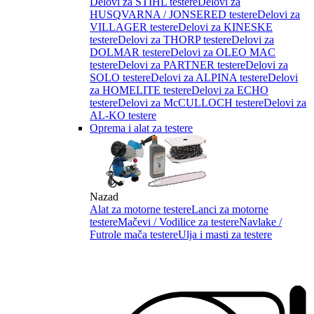
Delovi za STIHL testere
Delovi za
HUSQVARNA / JONSERED testere
Delovi za
VILLAGER testere
Delovi za KINESKE
testere
Delovi za THORP testere
Delovi za
DOLMAR testere
Delovi za OLEO MAC
testere
Delovi za PARTNER testere
Delovi za
SOLO testere
Delovi za ALPINA testere
Delovi
za HOMELITE testere
Delovi za ECHO
testere
Delovi za McCULLOCH testere
Delovi za
AL-KO testere
Oprema i alat za testere
Nazad
Alat za motorne testere
Lanci za motorne
testere
Mačevi / Vodilice za testere
Navlake /
Futrole mača testere
Ulja i masti za testere