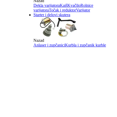
Nazad
Dekla varijatora
Kaiš
Kvačilo
Rolnice
varijatora
Točak i reduktor
Varijator
Starter i delovi skutera
Nazad
Anlaser i zupčanici
Kurbla i zupčanik kurble