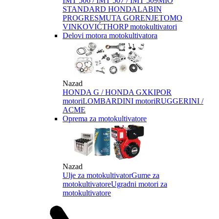
IMT 506 / IMT 507 / IMT 509
MIO
STANDARD HONDA
LABIN
PROGRES
MUTA GORENJE
TOMO
VINKOVIĆ
THORP motokultivatori
Delovi motora motokultivatora
Nazad
HONDA G / HONDA GX
KIPOR
motori
LOMBARDINI motori
RUGGERINI /
ACME
Oprema za motokultivatore
Nazad
Ulje za motokultivator
Gume za
motokultivatore
Ugradni motori za
motokultivatore