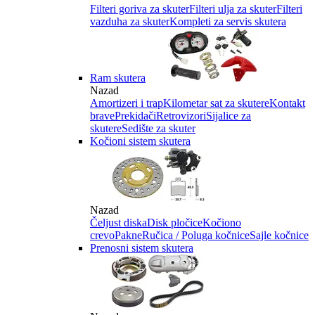
Filteri goriva za skuter
Filteri ulja za skuter
Filteri
vazduha za skuter
Kompleti za servis skutera
Ram skutera
Nazad
Amortizeri i trap
Kilometar sat za skutere
Kontakt
brave
Prekidači
Retrovizori
Sijalice za
skutere
Sedište za skuter
Kočioni sistem skutera
Nazad
Čeljust diska
Disk pločice
Kočiono
crevo
Pakne
Ručica / Poluga kočnice
Sajle kočnice
Prenosni sistem skutera