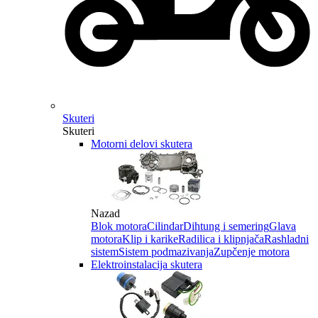
Skuteri
Skuteri
Motorni delovi skutera
Nazad
Blok motora
Cilindar
Dihtung i semering
Glava
motora
Klip i karike
Radilica i klipnjača
Rashladni
sistem
Sistem podmazivanja
Zupčenje motora
Elektroinstalacija skutera