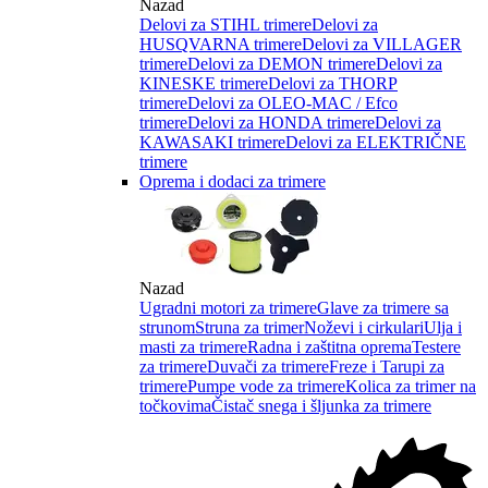
Nazad
Delovi za STIHL trimere
Delovi za
HUSQVARNA trimere
Delovi za VILLAGER
trimere
Delovi za DEMON trimere
Delovi za
KINESKE trimere
Delovi za THORP
trimere
Delovi za OLEO-MAC / Efco
trimere
Delovi za HONDA trimere
Delovi za
KAWASAKI trimere
Delovi za ELEKTRIČNE
trimere
Oprema i dodaci za trimere
Nazad
Ugradni motori za trimere
Glave za trimere sa
strunom
Struna za trimer
Noževi i cirkulari
Ulja i
masti za trimere
Radna i zaštitna oprema
Testere
za trimere
Duvači za trimere
Freze i Tarupi za
trimere
Pumpe vode za trimere
Kolica za trimer na
točkovima
Čistač snega i šljunka za trimere