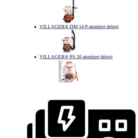
VILLAGER® DM 14 P atomizer delovi
VILLAGER® PS 20 atomizer delovi