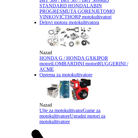
IMT 506 / IMT 507 / IMT 509
MIO
STANDARD HONDA
LABIN
PROGRES
MUTA GORENJE
TOMO
VINKOVIĆ
THORP motokultivatori
Delovi motora motokultivatora
Nazad
HONDA G / HONDA GX
KIPOR
motori
LOMBARDINI motori
RUGGERINI /
ACME
Oprema za motokultivatore
Nazad
Ulje za motokultivator
Gume za
motokultivatore
Ugradni motori za
motokultivatore