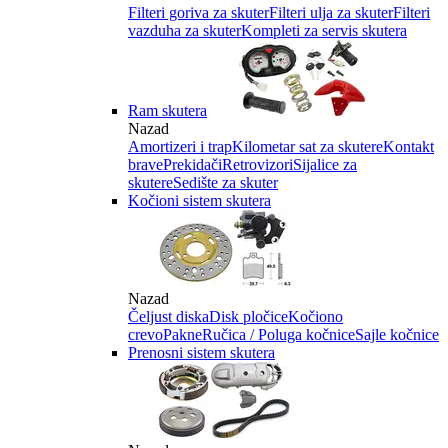
Filteri goriva za skuter
Filteri ulja za skuter
Filteri
vazduha za skuter
Kompleti za servis skutera
Ram skutera
Nazad
Amortizeri i trap
Kilometar sat za skutere
Kontakt
brave
Prekidači
Retrovizori
Sijalice za
skutere
Sedište za skuter
Kočioni sistem skutera
Nazad
Čeljust diska
Disk pločice
Kočiono
crevo
Pakne
Ručica / Poluga kočnice
Sajle kočnice
Prenosni sistem skutera