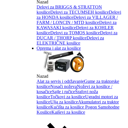
Nazad
Delovi za BRIGGS & STRATTON
kosilice
Delovi za TECUMSEH kosilice
Delovi
za HONDA kosilice
Delovi za VILLAGER /
FARM / LONCIN / MTD kosilice
Delovi za
KAWASAKI kosilice
Delovi za KOHLER
kosilice
Delovi za TOMOS kosilice
Delovi za
DUCAR / THORP kosilice
Delovi za
ELEKTRIČNE kosilice
Oprema i alat za kosilice
Nazad
Alat za servis i održavanje
Gume za traktorske
kosilice
Nosači noževa
Noževi za kosilice /
kosačice
Sajle i ručice
Šrafovi noža
kosilice
Točkovi za kosilice
Ugradni motori za
kosilice
Ulja za kosilice
Akumulatori za traktor
kosilice
Kućišta za kosilice
Pogon Samohodne
Kosilice
Kaiševi za kosilice