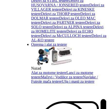
Delovi za STIHL testere
Delovi za
HUSQVARNA / JONSERED testere
Delovi za
VILLAGER testere
Delovi za KINESKE
testere
Delovi za THORP testere
Delovi za
DOLMAR testere
Delovi za OLEO MAC
testere
Delovi za PARTNER testere
Delovi za
SOLO testere
Delovi za ALPINA testere
Delovi
za HOMELITE testere
Delovi za ECHO
testere
Delovi za McCULLOCH testere
Delovi za
AL-KO testere
Oprema i alat za testere
Nazad
Alat za motorne testere
Lanci za motorne
testere
Mačevi / Vodilice za testere
Navlake /
Futrole mača testere
Ulja i masti za testere