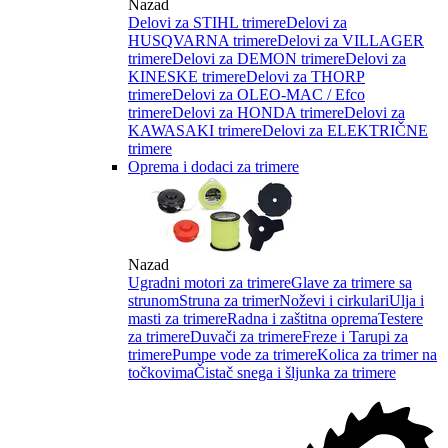
Nazad
Delovi za STIHL trimere
Delovi za
HUSQVARNA trimere
Delovi za VILLAGER
trimere
Delovi za DEMON trimere
Delovi za
KINESKE trimere
Delovi za THORP
trimere
Delovi za OLEO-MAC / Efco
trimere
Delovi za HONDA trimere
Delovi za
KAWASAKI trimere
Delovi za ELEKTRIČNE
trimere
Oprema i dodaci za trimere
Nazad
Ugradni motori za trimere
Glave za trimere sa
strunom
Struna za trimer
Noževi i cirkulari
Ulja i
masti za trimere
Radna i zaštitna oprema
Testere
za trimere
Duvači za trimere
Freze i Tarupi za
trimere
Pumpe vode za trimere
Kolica za trimer na
točkovima
Čistač snega i šljunka za trimere