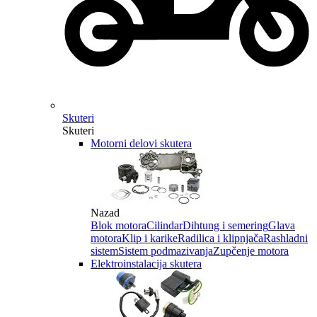
Skuteri
Skuteri
Motorni delovi skutera
Nazad
Blok motora
Cilindar
Dihtung i semering
Glava
motora
Klip i karike
Radilica i klipnjača
Rashladni
sistem
Sistem podmazivanja
Zupčenje motora
Elektroinstalacija skutera