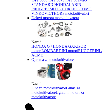
IMT 506 / IMT 507 / IMT 509
MIO
STANDARD HONDA
LABIN
PROGRES
MUTA GORENJE
TOMO
VINKOVIĆ
THORP motokultivatori
Delovi motora motokultivatora
Nazad
HONDA G / HONDA GX
KIPOR
motori
LOMBARDINI motori
RUGGERINI /
ACME
Oprema za motokultivatore
Nazad
Ulje za motokultivator
Gume za
motokultivatore
Ugradni motori za
motokultivatore