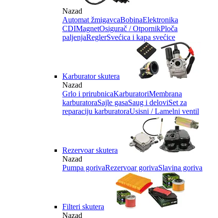
Nazad
Automat žmigavca
Bobina
Elektronika
CDI
Magnet
Osigurač / Otpornik
Ploča
paljenja
Regler
Svećica i kapa svećice
Karburator skutera
Nazad
Grlo i prirubnica
Karburatori
Membrana
karburatora
Sajle gasa
Saug i delovi
Set za
reparaciju karburatora
Usisni / Lamelni ventil
Rezervoar skutera
Nazad
Pumpa goriva
Rezervoar goriva
Slavina goriva
Filteri skutera
Nazad