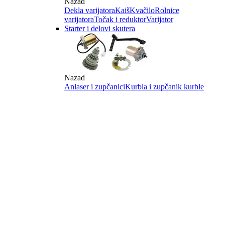
Nazad
Dekla varijatora
Kaiš
Kvačilo
Rolnice
varijatora
Točak i reduktor
Varijator
Starter i delovi skutera
Nazad
Anlaser i zupčanici
Kurbla i zupčanik kurble