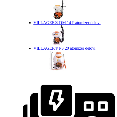
VILLAGER® DM 14 P atomizer delovi
VILLAGER® PS 20 atomizer delovi