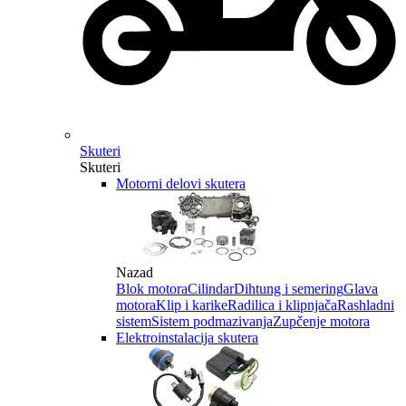
Skuteri
Skuteri
Motorni delovi skutera
Nazad
Blok motora
Cilindar
Dihtung i semering
Glava
motora
Klip i karike
Radilica i klipnjača
Rashladni
sistem
Sistem podmazivanja
Zupčenje motora
Elektroinstalacija skutera