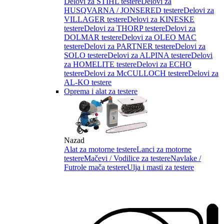
Delovi za STIHL testere
Delovi za
HUSQVARNA / JONSERED testere
Delovi za
VILLAGER testere
Delovi za KINESKE
testere
Delovi za THORP testere
Delovi za
DOLMAR testere
Delovi za OLEO MAC
testere
Delovi za PARTNER testere
Delovi za
SOLO testere
Delovi za ALPINA testere
Delovi
za HOMELITE testere
Delovi za ECHO
testere
Delovi za McCULLOCH testere
Delovi za
AL-KO testere
Oprema i alat za testere
Nazad
Alat za motorne testere
Lanci za motorne
testere
Mačevi / Vodilice za testere
Navlake /
Futrole mača testere
Ulja i masti za testere