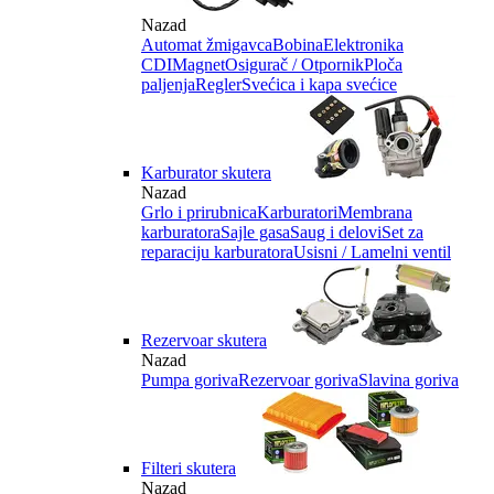
Nazad
Automat žmigavca
Bobina
Elektronika
CDI
Magnet
Osigurač / Otpornik
Ploča
paljenja
Regler
Svećica i kapa svećice
Karburator skutera
Nazad
Grlo i prirubnica
Karburatori
Membrana
karburatora
Sajle gasa
Saug i delovi
Set za
reparaciju karburatora
Usisni / Lamelni ventil
Rezervoar skutera
Nazad
Pumpa goriva
Rezervoar goriva
Slavina goriva
Filteri skutera
Nazad