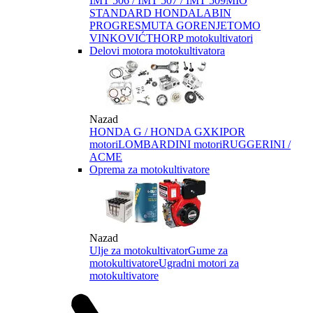
IMT 506 / IMT 507 / IMT 509
MIO
STANDARD HONDA
LABIN
PROGRES
MUTA GORENJE
TOMO
VINKOVIĆ
THORP motokultivatori
Delovi motora motokultivatora
Nazad
HONDA G / HONDA GX
KIPOR
motori
LOMBARDINI motori
RUGGERINI /
ACME
Oprema za motokultivatore
Nazad
Ulje za motokultivator
Gume za
motokultivatore
Ugradni motori za
motokultivatore