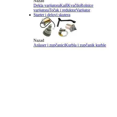
Nazad
Dekla varijatora
Kaiš
Kvačilo
Rolnice
varijatora
Točak i reduktor
Varijator
Starter i delovi skutera
Nazad
Anlaser i zupčanici
Kurbla i zupčanik kurble