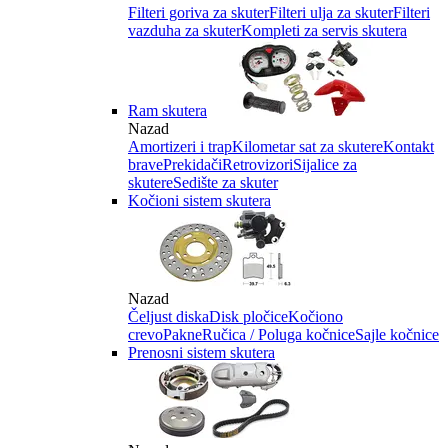
Filteri goriva za skuter
Filteri ulja za skuter
Filteri
vazduha za skuter
Kompleti za servis skutera
Ram skutera
Nazad
Amortizeri i trap
Kilometar sat za skutere
Kontakt
brave
Prekidači
Retrovizori
Sijalice za
skutere
Sedište za skuter
Kočioni sistem skutera
Nazad
Čeljust diska
Disk pločice
Kočiono
crevo
Pakne
Ručica / Poluga kočnice
Sajle kočnice
Prenosni sistem skutera