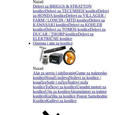
Nazad
Delovi za BRIGGS & STRATTON
kosilice
Delovi za TECUMSEH kosilice
Delovi
za HONDA kosilice
Delovi za VILLAGER /
FARM / LONCIN / MTD kosilice
Delovi za
KAWASAKI kosilice
Delovi za KOHLER
kosilice
Delovi za TOMOS kosilice
Delovi za
DUCAR / THORP kosilice
Delovi za
ELEKTRIČNE kosilice
Oprema i alat za kosilice
Nazad
Alat za servis i održavanje
Gume za traktorske
kosilice
Nosači noževa
Noževi za kosilice /
kosačice
Sajle i ručice
Šrafovi noža
kosilice
Točkovi za kosilice
Ugradni motori za
kosilice
Ulja za kosilice
Akumulatori za traktor
kosilice
Kućišta za kosilice
Pogon Samohodne
Kosilice
Kaiševi za kosilice