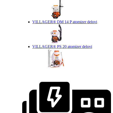
VILLAGER® DM 14 P atomizer delovi
VILLAGER® PS 20 atomizer delovi