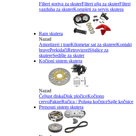
Filteri goriva za skuter
Filteri ulja za skuter
Filteri
vazduha za skuter
Kompleti za servis skutera
Ram skutera
Nazad
Amortizeri i trap
Kilometar sat za skutere
Kontakt
brave
Prekidači
Retrovizori
Sijalice za
skutere
Sedište za skuter
Kočioni sistem skutera
Nazad
Čeljust diska
Disk pločice
Kočiono
crevo
Pakne
Ručica / Poluga kočnice
Sajle kočnice
Prenosni sistem skutera