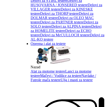
Delovi za STIHL testere
Delovi za
HUSQVARNA / JONSERED testere
Delovi za
VILLAGER testere
Delovi za KINESKE
testere
Delovi za THORP testere
Delovi za
DOLMAR testere
Delovi za OLEO MAC
testere
Delovi za PARTNER testere
Delovi za
SOLO testere
Delovi za ALPINA testere
Delovi
za HOMELITE testere
Delovi za ECHO
testere
Delovi za McCULLOCH testere
Delovi za
AL-KO testere
Oprema i alat za testere
Nazad
Alat za motorne testere
Lanci za motorne
testere
Mačevi / Vodilice za testere
Navlake /
Futrole mača testere
Ulja i masti za testere