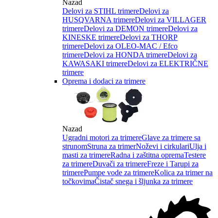
Nazad
Delovi za STIHL trimere
Delovi za
HUSQVARNA trimere
Delovi za VILLAGER
trimere
Delovi za DEMON trimere
Delovi za
KINESKE trimere
Delovi za THORP
trimere
Delovi za OLEO-MAC / Efco
trimere
Delovi za HONDA trimere
Delovi za
KAWASAKI trimere
Delovi za ELEKTRIČNE
trimere
Oprema i dodaci za trimere
Nazad
Ugradni motori za trimere
Glave za trimere sa
strunom
Struna za trimer
Noževi i cirkulari
Ulja i
masti za trimere
Radna i zaštitna oprema
Testere
za trimere
Duvači za trimere
Freze i Tarupi za
trimere
Pumpe vode za trimere
Kolica za trimer na
točkovima
Čistač snega i šljunka za trimere