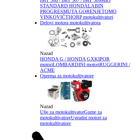
IMT 506 / IMT 507 / IMT 509
MIO
STANDARD HONDA
LABIN
PROGRES
MUTA GORENJE
TOMO
VINKOVIĆ
THORP motokultivatori
Delovi motora motokultivatora
Nazad
HONDA G / HONDA GX
KIPOR
motori
LOMBARDINI motori
RUGGERINI /
ACME
Oprema za motokultivatore
Nazad
Ulje za motokultivator
Gume za
motokultivatore
Ugradni motori za
motokultivatore