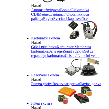
Nazad
Automat žmigavca
Bobina
Elektronika
CDI
Magnet
Osigurač / Otpornik
Ploča
paljenja
Regler
Svećica i kapa svećice
Karburator skutera
Nazad
Grlo i prirubnica
Karburatori
Membrana
karburatora
Sajle gasa
Saug i delovi
Set za
reparaciju karburatora
Usisni / Lamelni ventil
Rezervoar skutera
Nazad
Pumpa goriva
Rezervoar goriva
Slavina goriva
Filteri skutera
Nazad