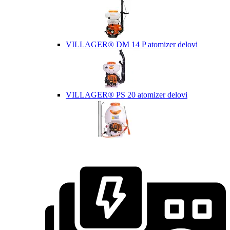
VILLAGER® DM 14 P atomizer delovi
VILLAGER® PS 20 atomizer delovi