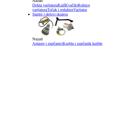
Nazad
Dekla varijatora
Kaiš
Kvačilo
Rolnice
varijatora
Točak i reduktor
Varijator
Starter i delovi skutera
Nazad
Anlaser i zupčanici
Kurbla i zupčanik kurble