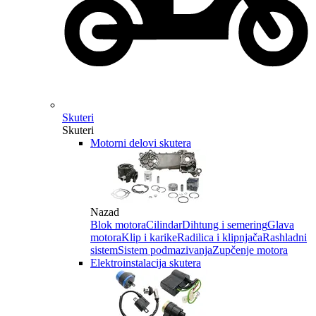
Skuteri
Skuteri
Motorni delovi skutera
Nazad
Blok motora
Cilindar
Dihtung i semering
Glava
motora
Klip i karike
Radilica i klipnjača
Rashladni
sistem
Sistem podmazivanja
Zupčenje motora
Elektroinstalacija skutera