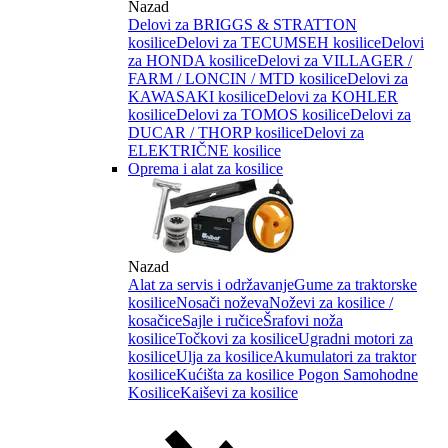
Nazad
Delovi za BRIGGS & STRATTON
kosilice
Delovi za TECUMSEH kosilice
Delovi
za HONDA kosilice
Delovi za VILLAGER /
FARM / LONCIN / MTD kosilice
Delovi za
KAWASAKI kosilice
Delovi za KOHLER
kosilice
Delovi za TOMOS kosilice
Delovi za
DUCAR / THORP kosilice
Delovi za
ELEKTRIČNE kosilice
Oprema i alat za kosilice
Nazad
Alat za servis i održavanje
Gume za traktorske
kosilice
Nosači noževa
Noževi za kosilice /
kosačice
Sajle i ručice
Šrafovi noža
kosilice
Točkovi za kosilice
Ugradni motori za
kosilice
Ulja za kosilice
Akumulatori za traktor
kosilice
Kućišta za kosilice
Pogon Samohodne
Kosilice
Kaiševi za kosilice