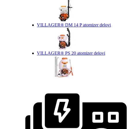
VILLAGER® DM 14 P atomizer delovi
VILLAGER® PS 20 atomizer delovi