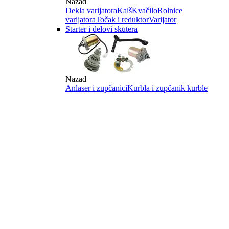
Nazad
Dekla varijatora
Kaiš
Kvačilo
Rolnice
varijatora
Točak i reduktor
Varijator
Starter i delovi skutera
Nazad
Anlaser i zupčanici
Kurbla i zupčanik kurble