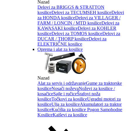
Nazad
Delovi za BRIGGS & STRATTON
kosilice
Delovi za TECUMSEH kosilice
Delovi
za HONDA kosilice
Delovi za VILLAGER /
FARM / LONCIN / MTD kosilice
Delovi za
KAWASAKI kosilice
Delovi za KOHLER
kosilice
Delovi za TOMOS kosilice
Delovi za
DUCAR / THORP kosilice
Delovi za
ELEKTRIČNE kosilice
Oprema i alat za kosilice
Nazad
Alat za servis i održavanje
Gume za traktorske
kosilice
Nosači noževa
Noževi za kosilice /
kosačice
Sajle i ručice
Šrafovi noža
kosilice
Točkovi za kosilice
Ugradni motori za
kosilice
Ulja za kosilice
Akumulatori za traktor
kosilice
Kućišta za kosilice
Pogon Samohodne
Kosilice
Kaiševi za kosilice