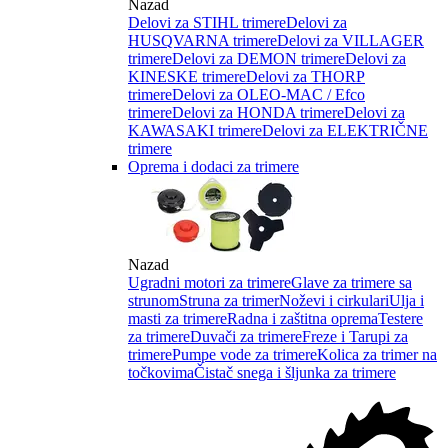
Nazad
Delovi za STIHL trimere
Delovi za
HUSQVARNA trimere
Delovi za VILLAGER
trimere
Delovi za DEMON trimere
Delovi za
KINESKE trimere
Delovi za THORP
trimere
Delovi za OLEO-MAC / Efco
trimere
Delovi za HONDA trimere
Delovi za
KAWASAKI trimere
Delovi za ELEKTRIČNE
trimere
Oprema i dodaci za trimere
Nazad
Ugradni motori za trimere
Glave za trimere sa
strunom
Struna za trimer
Noževi i cirkulari
Ulja i
masti za trimere
Radna i zaštitna oprema
Testere
za trimere
Duvači za trimere
Freze i Tarupi za
trimere
Pumpe vode za trimere
Kolica za trimer na
točkovima
Čistač snega i šljunka za trimere