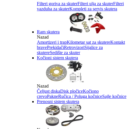
Filteri goriva za skuter
Filteri ulja za skuter
Filteri
vazduha za skuter
Kompleti za servis skutera
Ram skutera
Nazad
Amortizeri i trap
Kilometar sat za skutere
Kontakt
brave
Prekidači
Retrovizori
Sijalice za
skutere
Sedište za skuter
Kočioni sistem skutera
Nazad
Čeljust diska
Disk pločice
Kočiono
crevo
Pakne
Ručica / Poluga kočnice
Sajle kočnice
Prenosni sistem skutera