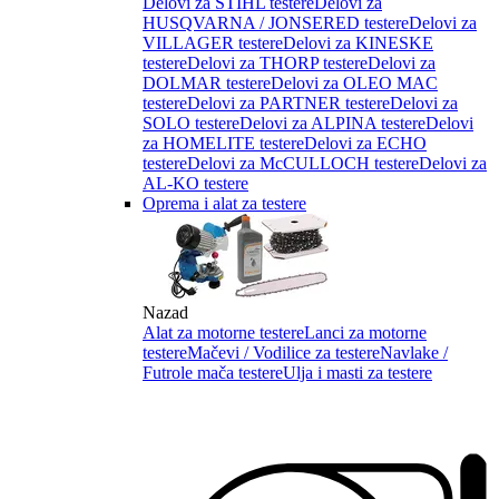
Delovi za STIHL testere
Delovi za
HUSQVARNA / JONSERED testere
Delovi za
VILLAGER testere
Delovi za KINESKE
testere
Delovi za THORP testere
Delovi za
DOLMAR testere
Delovi za OLEO MAC
testere
Delovi za PARTNER testere
Delovi za
SOLO testere
Delovi za ALPINA testere
Delovi
za HOMELITE testere
Delovi za ECHO
testere
Delovi za McCULLOCH testere
Delovi za
AL-KO testere
Oprema i alat za testere
Nazad
Alat za motorne testere
Lanci za motorne
testere
Mačevi / Vodilice za testere
Navlake /
Futrole mača testere
Ulja i masti za testere