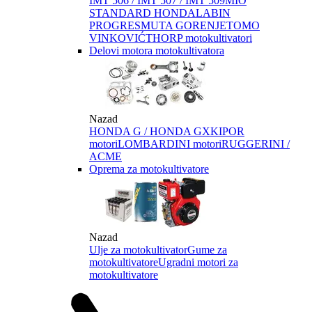
IMT 506 / IMT 507 / IMT 509
MIO
STANDARD HONDA
LABIN
PROGRES
MUTA GORENJE
TOMO
VINKOVIĆ
THORP motokultivatori
Delovi motora motokultivatora
Nazad
HONDA G / HONDA GX
KIPOR
motori
LOMBARDINI motori
RUGGERINI /
ACME
Oprema za motokultivatore
Nazad
Ulje za motokultivator
Gume za
motokultivatore
Ugradni motori za
motokultivatore