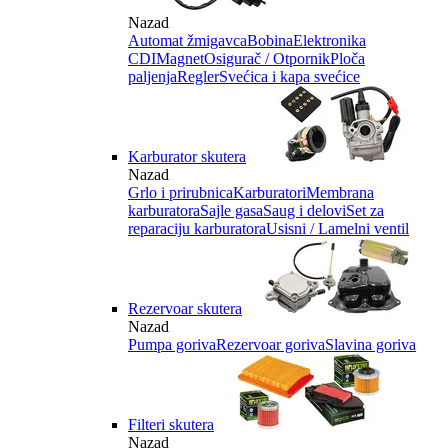
Nazad
Automat žmigavca
Bobina
Elektronika
CDI
Magnet
Osigurač / Otpornik
Ploča
paljenja
Regler
Svećica i kapa svećice
Karburator skutera
Nazad
Grlo i prirubnica
Karburatori
Membrana
karburatora
Sajle gasa
Saug i delovi
Set za
reparaciju karburatora
Usisni / Lamelni ventil
Rezervoar skutera
Nazad
Pumpa goriva
Rezervoar goriva
Slavina goriva
Filteri skutera
Nazad