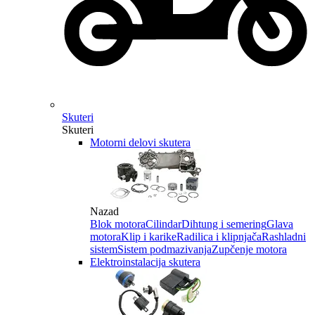
Skuteri
Skuteri
Motorni delovi skutera
Nazad
Blok motora
Cilindar
Dihtung i semering
Glava
motora
Klip i karike
Radilica i klipnjača
Rashladni
sistem
Sistem podmazivanja
Zupčenje motora
Elektroinstalacija skutera