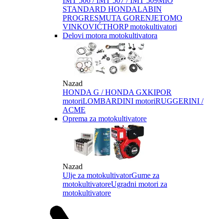
IMT 506 / IMT 507 / IMT 509
MIO
STANDARD HONDA
LABIN
PROGRES
MUTA GORENJE
TOMO
VINKOVIĆ
THORP motokultivatori
Delovi motora motokultivatora
Nazad
HONDA G / HONDA GX
KIPOR
motori
LOMBARDINI motori
RUGGERINI /
ACME
Oprema za motokultivatore
Nazad
Ulje za motokultivator
Gume za
motokultivatore
Ugradni motori za
motokultivatore