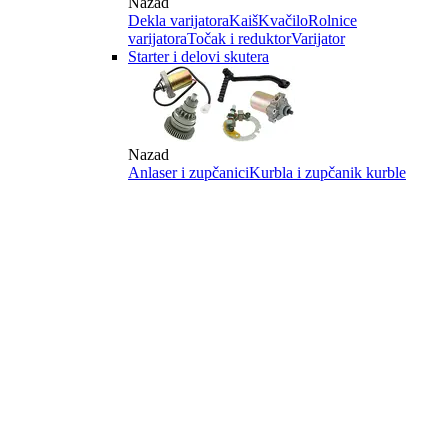
Nazad
Dekla varijatora
Kaiš
Kvačilo
Rolnice
varijatora
Točak i reduktor
Varijator
Starter i delovi skutera
Nazad
Anlaser i zupčanici
Kurbla i zupčanik kurble