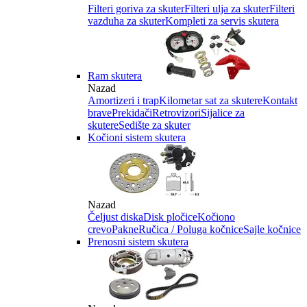
Filteri goriva za skuter
Filteri ulja za skuter
Filteri
vazduha za skuter
Kompleti za servis skutera
Ram skutera
Nazad
Amortizeri i trap
Kilometar sat za skutere
Kontakt
brave
Prekidači
Retrovizori
Sijalice za
skutere
Sedište za skuter
Kočioni sistem skutera
Nazad
Čeljust diska
Disk pločice
Kočiono
crevo
Pakne
Ručica / Poluga kočnice
Sajle kočnice
Prenosni sistem skutera