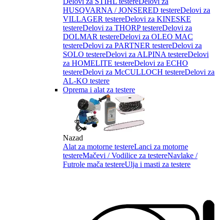
Delovi za STIHL testere
Delovi za
HUSQVARNA / JONSERED testere
Delovi za
VILLAGER testere
Delovi za KINESKE
testere
Delovi za THORP testere
Delovi za
DOLMAR testere
Delovi za OLEO MAC
testere
Delovi za PARTNER testere
Delovi za
SOLO testere
Delovi za ALPINA testere
Delovi
za HOMELITE testere
Delovi za ECHO
testere
Delovi za McCULLOCH testere
Delovi za
AL-KO testere
Oprema i alat za testere
Nazad
Alat za motorne testere
Lanci za motorne
testere
Mačevi / Vodilice za testere
Navlake /
Futrole mača testere
Ulja i masti za testere