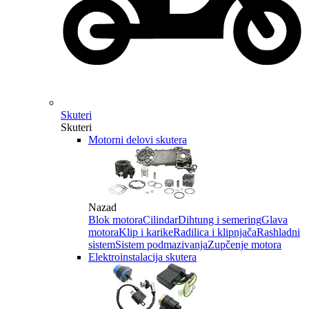
Skuteri
Skuteri
Motorni delovi skutera
Nazad
Blok motora
Cilindar
Dihtung i semering
Glava
motora
Klip i karike
Radilica i klipnjača
Rashladni
sistem
Sistem podmazivanja
Zupčenje motora
Elektroinstalacija skutera