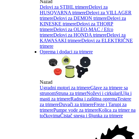
Nazad
Delovi za STIHL trimere
Delovi za
HUSQVARNA trimere
Delovi za VILLAGER
trimere
Delovi za DEMON trimere
Delovi za
KINESKE trimere
Delovi za THORP
trimere
Delovi za OLEO-MAC / Efco
trimere
Delovi za HONDA trimere
Delovi za
KAWASAKI trimere
Delovi za ELEKTRIČNE
trimere
Oprema i dodaci za trimere
Nazad
Ugradni motori za trimere
Glave za trimere sa
strunom
Struna za trimer
Noževi i cirkulari
Ulja i
masti za trimere
Radna i zaštitna oprema
Testere
za trimere
Duvači za trimere
Freze i Tarupi za
trimere
Pumpe vode za trimere
Kolica za trimer na
točkovima
Čistač snega i šljunka za trimere