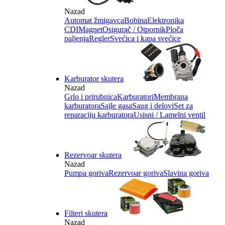
Nazad
Automat žmigavca
Bobina
Elektronika
CDI
Magnet
Osigurač / Otpornik
Ploča
paljenja
Regler
Svećica i kapa svećice
Karburator skutera
Nazad
Grlo i prirubnica
Karburatori
Membrana
karburatora
Sajle gasa
Saug i delovi
Set za
reparaciju karburatora
Usisni / Lamelni ventil
Rezervoar skutera
Nazad
Pumpa goriva
Rezervoar goriva
Slavina goriva
Filteri skutera
Nazad