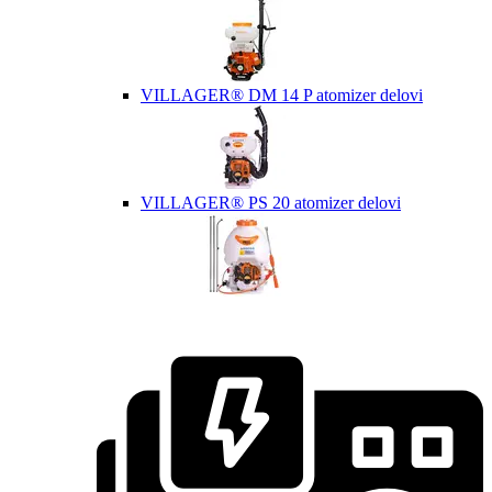
VILLAGER® DM 14 P atomizer delovi
VILLAGER® PS 20 atomizer delovi