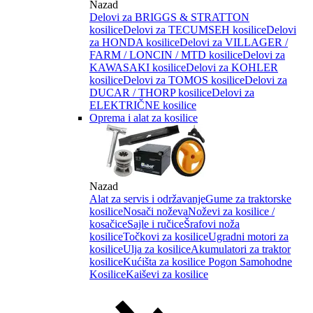
Nazad
Delovi za BRIGGS & STRATTON
kosilice
Delovi za TECUMSEH kosilice
Delovi
za HONDA kosilice
Delovi za VILLAGER /
FARM / LONCIN / MTD kosilice
Delovi za
KAWASAKI kosilice
Delovi za KOHLER
kosilice
Delovi za TOMOS kosilice
Delovi za
DUCAR / THORP kosilice
Delovi za
ELEKTRIČNE kosilice
Oprema i alat za kosilice
Nazad
Alat za servis i održavanje
Gume za traktorske
kosilice
Nosači noževa
Noževi za kosilice /
kosačice
Sajle i ručice
Šrafovi noža
kosilice
Točkovi za kosilice
Ugradni motori za
kosilice
Ulja za kosilice
Akumulatori za traktor
kosilice
Kućišta za kosilice
Pogon Samohodne
Kosilice
Kaiševi za kosilice