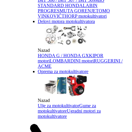
IMT 506 / IMT 507 / IMT 509
MIO
STANDARD HONDA
LABIN
PROGRES
MUTA GORENJE
TOMO
VINKOVIĆ
THORP motokultivatori
Delovi motora motokultivatora
Nazad
HONDA G / HONDA GX
KIPOR
motori
LOMBARDINI motori
RUGGERINI /
ACME
Oprema za motokultivatore
Nazad
Ulje za motokultivator
Gume za
motokultivatore
Ugradni motori za
motokultivatore