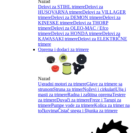
Nazad
Delovi za STIHL trimere
Delovi za
HUSQVARNA trimere
Delovi za VILLAGER
trimere
Delovi za DEMON trimere
Delovi za
KINESKE trimere
Delovi za THORP
trimere
Delovi za OLEO-MAC / Efco
trimere
Delovi za HONDA trimere
Delovi za
KAWASAKI trimere
Delovi za ELEKTRIČNE
trimere
Oprema i dodaci za trimere
Nazad
Ugradni motori za trimere
Glave za trimere sa
strunom
Struna za trimer
Noževi i cirkulari
Ulja i
masti za trimere
Radna i zaštitna oprema
Testere
za trimere
Duvači za trimere
Freze i Tarupi za
trimere
Pumpe vode za trimere
Kolica za trimer na
točkovima
Čistač snega i šljunka za trimere