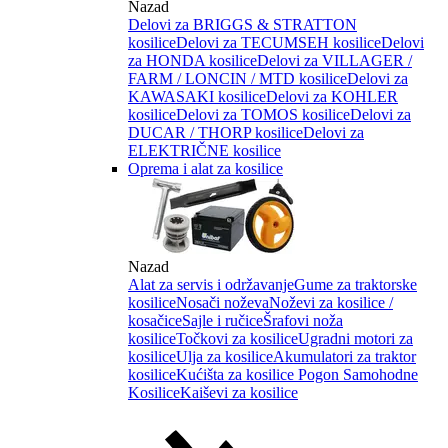
Nazad
Delovi za BRIGGS & STRATTON
kosilice
Delovi za TECUMSEH kosilice
Delovi
za HONDA kosilice
Delovi za VILLAGER /
FARM / LONCIN / MTD kosilice
Delovi za
KAWASAKI kosilice
Delovi za KOHLER
kosilice
Delovi za TOMOS kosilice
Delovi za
DUCAR / THORP kosilice
Delovi za
ELEKTRIČNE kosilice
Oprema i alat za kosilice
Nazad
Alat za servis i održavanje
Gume za traktorske
kosilice
Nosači noževa
Noževi za kosilice /
kosačice
Sajle i ručice
Šrafovi noža
kosilice
Točkovi za kosilice
Ugradni motori za
kosilice
Ulja za kosilice
Akumulatori za traktor
kosilice
Kućišta za kosilice
Pogon Samohodne
Kosilice
Kaiševi za kosilice