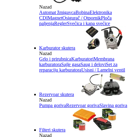
Nazad
Automat žmigavca
Bobina
Elektronika
CDI
Magnet
Osigurač / Otpornik
Ploča
paljenja
Regler
Svećica i kapa svećice
Karburator skutera
Nazad
Grlo i prirubnica
Karburatori
Membrana
karburatora
Sajle gasa
Saug i delovi
Set za
reparaciju karburatora
Usisni / Lamelni ventil
Rezervoar skutera
Nazad
Pumpa goriva
Rezervoar goriva
Slavina goriva
Filteri skutera
Nazad