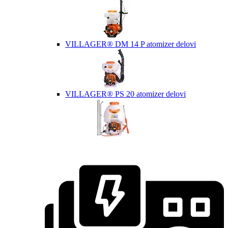
VILLAGER® DM 14 P atomizer delovi
VILLAGER® PS 20 atomizer delovi