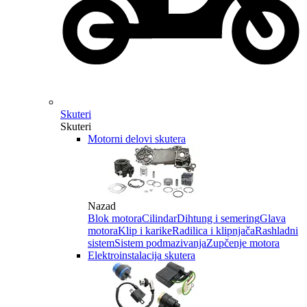
Skuteri
Skuteri
Motorni delovi skutera
Nazad
Blok motora
Cilindar
Dihtung i semering
Glava
motora
Klip i karike
Radilica i klipnjača
Rashladni
sistem
Sistem podmazivanja
Zupčenje motora
Elektroinstalacija skutera