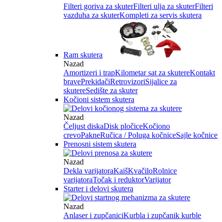
Filteri goriva za skuter
Filteri ulja za skuter
Filteri
vazduha za skuter
Kompleti za servis skutera
Ram skutera
Nazad
Amortizeri i trap
Kilometar sat za skutere
Kontakt
brave
Prekidači
Retrovizori
Sijalice za
skutere
Sedište za skuter
Kočioni sistem skutera
Nazad
Čeljust diska
Disk pločice
Kočiono
crevo
Pakne
Ručica / Poluga kočnice
Sajle kočnice
Prenosni sistem skutera
Nazad
Dekla varijatora
Kaiš
Kvačilo
Rolnice
varijatora
Točak i reduktor
Varijator
Starter i delovi skutera
Nazad
Anlaser i zupčanici
Kurbla i zupčanik kurble