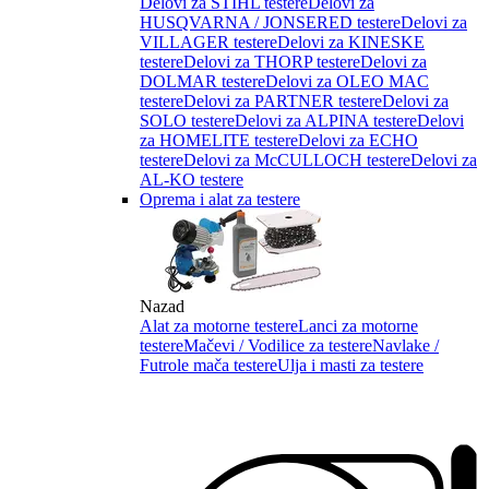
Delovi za STIHL testere
Delovi za
HUSQVARNA / JONSERED testere
Delovi za
VILLAGER testere
Delovi za KINESKE
testere
Delovi za THORP testere
Delovi za
DOLMAR testere
Delovi za OLEO MAC
testere
Delovi za PARTNER testere
Delovi za
SOLO testere
Delovi za ALPINA testere
Delovi
za HOMELITE testere
Delovi za ECHO
testere
Delovi za McCULLOCH testere
Delovi za
AL-KO testere
Oprema i alat za testere
Nazad
Alat za motorne testere
Lanci za motorne
testere
Mačevi / Vodilice za testere
Navlake /
Futrole mača testere
Ulja i masti za testere