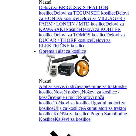
Nazad
Delovi za BRIGGS & STRATTON
kosilice
Delovi za TECUMSEH kosilice
Delovi
za HONDA kosilice
Delovi za VILLAGER /
FARM / LONCIN / MTD kosilice
Delovi za
KAWASAKI kosilice
Delovi za KOHLER
kosilice
Delovi za TOMOS kosilice
Delovi za
DUCAR / THORP kosilice
Delovi za
ELEKTRIČNE kosilice
Oprema i alat za kosilice
Nazad
Alat za servis i održavanje
Gume za traktorske
kosilice
Nosači noževa
Noževi za kosilice /
kosačice
Sajle i ručice
Šrafovi noža
kosilice
Točkovi za kosilice
Ugradni motori za
kosilice
Ulja za kosilice
Akumulatori za traktor
kosilice
Kućišta za kosilice
Pogon Samohodne
Kosilice
Kaiševi za kosilice