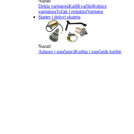
Nazad
Dekla varijatora
Kaiš
Kvačilo
Rolnice
varijatora
Točak i reduktor
Varijator
Starter i delovi skutera
Nazad
Anlaser i zupčanici
Kurbla i zupčanik kurble