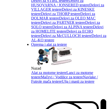
Delovi za STIHL testere
Delovi za
HUSQVARNA / JONSERED testere
Delovi za
VILLAGER testere
Delovi za KINESKE
testere
Delovi za THORP testere
Delovi za
DOLMAR testere
Delovi za OLEO MAC
testere
Delovi za PARTNER testere
Delovi za
SOLO testere
Delovi za ALPINA testere
Delovi
za HOMELITE testere
Delovi za ECHO
testere
Delovi za McCULLOCH testere
Delovi za
AL-KO testere
Oprema i alat za testere
Nazad
Alat za motorne testere
Lanci za motorne
testere
Mačevi / Vodilice za testere
Navlake /
Futrole mača testere
Ulja i masti za testere