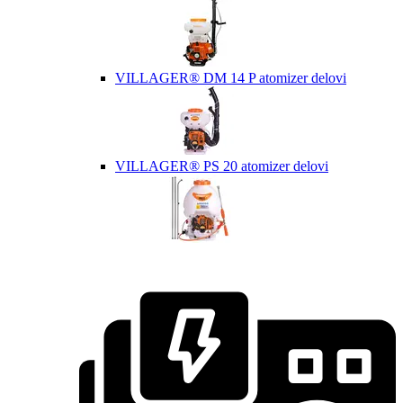
VILLAGER® DM 14 P atomizer delovi
VILLAGER® PS 20 atomizer delovi