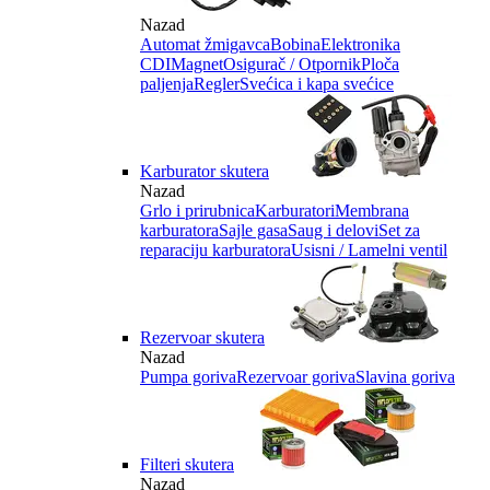
Nazad
Automat žmigavca
Bobina
Elektronika
CDI
Magnet
Osigurač / Otpornik
Ploča
paljenja
Regler
Svećica i kapa svećice
Karburator skutera
Nazad
Grlo i prirubnica
Karburatori
Membrana
karburatora
Sajle gasa
Saug i delovi
Set za
reparaciju karburatora
Usisni / Lamelni ventil
Rezervoar skutera
Nazad
Pumpa goriva
Rezervoar goriva
Slavina goriva
Filteri skutera
Nazad