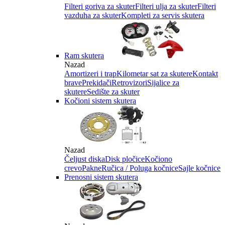
Filteri goriva za skuter
Filteri ulja za skuter
Filteri
vazduha za skuter
Kompleti za servis skutera
Ram skutera
Nazad
Amortizeri i trap
Kilometar sat za skutere
Kontakt
brave
Prekidači
Retrovizori
Sijalice za
skutere
Sedište za skuter
Kočioni sistem skutera
Nazad
Čeljust diska
Disk pločice
Kočiono
crevo
Pakne
Ručica / Poluga kočnice
Sajle kočnice
Prenosni sistem skutera