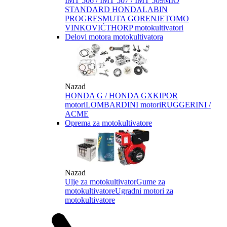
IMT 506 / IMT 507 / IMT 509
MIO
STANDARD HONDA
LABIN
PROGRES
MUTA GORENJE
TOMO
VINKOVIĆ
THORP motokultivatori
Delovi motora motokultivatora
Nazad
HONDA G / HONDA GX
KIPOR
motori
LOMBARDINI motori
RUGGERINI /
ACME
Oprema za motokultivatore
Nazad
Ulje za motokultivator
Gume za
motokultivatore
Ugradni motori za
motokultivatore