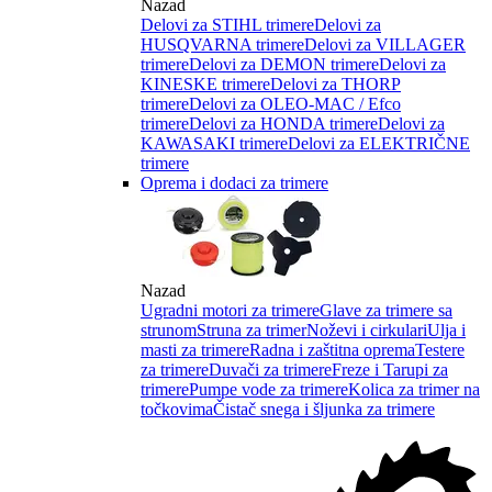
Nazad
Delovi za STIHL trimere
Delovi za
HUSQVARNA trimere
Delovi za VILLAGER
trimere
Delovi za DEMON trimere
Delovi za
KINESKE trimere
Delovi za THORP
trimere
Delovi za OLEO-MAC / Efco
trimere
Delovi za HONDA trimere
Delovi za
KAWASAKI trimere
Delovi za ELEKTRIČNE
trimere
Oprema i dodaci za trimere
Nazad
Ugradni motori za trimere
Glave za trimere sa
strunom
Struna za trimer
Noževi i cirkulari
Ulja i
masti za trimere
Radna i zaštitna oprema
Testere
za trimere
Duvači za trimere
Freze i Tarupi za
trimere
Pumpe vode za trimere
Kolica za trimer na
točkovima
Čistač snega i šljunka za trimere