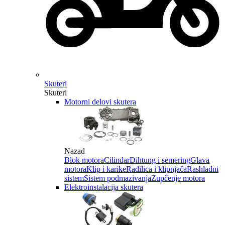
Skuteri
Skuteri
Motorni delovi skutera
Nazad
Blok motora
Cilindar
Dihtung i semering
Glava
motora
Klip i karike
Radilica i klipnjača
Rashladni
sistem
Sistem podmazivanja
Zupčenje motora
Elektroinstalacija skutera