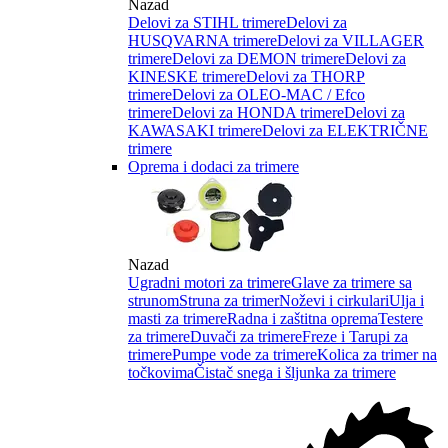
Nazad
Delovi za STIHL trimere
Delovi za
HUSQVARNA trimere
Delovi za VILLAGER
trimere
Delovi za DEMON trimere
Delovi za
KINESKE trimere
Delovi za THORP
trimere
Delovi za OLEO-MAC / Efco
trimere
Delovi za HONDA trimere
Delovi za
KAWASAKI trimere
Delovi za ELEKTRIČNE
trimere
Oprema i dodaci za trimere
Nazad
Ugradni motori za trimere
Glave za trimere sa
strunom
Struna za trimer
Noževi i cirkulari
Ulja i
masti za trimere
Radna i zaštitna oprema
Testere
za trimere
Duvači za trimere
Freze i Tarupi za
trimere
Pumpe vode za trimere
Kolica za trimer na
točkovima
Čistač snega i šljunka za trimere