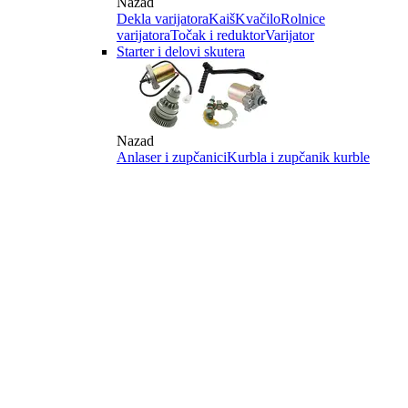
Nazad
Dekla varijatora
Kaiš
Kvačilo
Rolnice
varijatora
Točak i reduktor
Varijator
Starter i delovi skutera
Nazad
Anlaser i zupčanici
Kurbla i zupčanik kurble