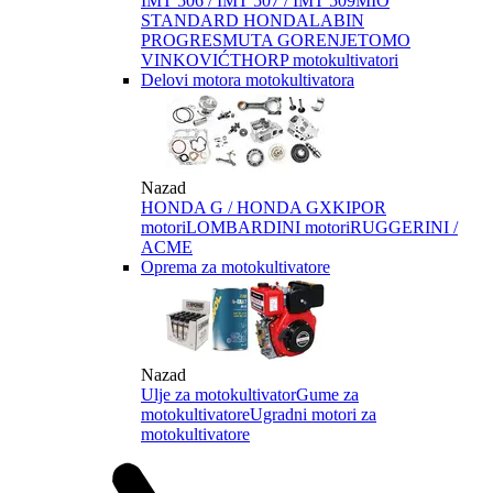
IMT 506 / IMT 507 / IMT 509
MIO
STANDARD HONDA
LABIN
PROGRES
MUTA GORENJE
TOMO
VINKOVIĆ
THORP motokultivatori
Delovi motora motokultivatora
Nazad
HONDA G / HONDA GX
KIPOR
motori
LOMBARDINI motori
RUGGERINI /
ACME
Oprema za motokultivatore
Nazad
Ulje za motokultivator
Gume za
motokultivatore
Ugradni motori za
motokultivatore