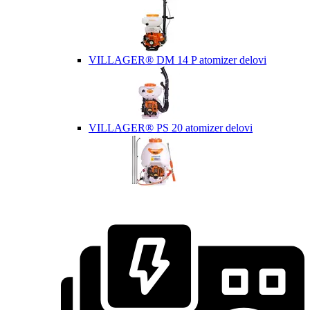
VILLAGER® DM 14 P atomizer delovi
VILLAGER® PS 20 atomizer delovi