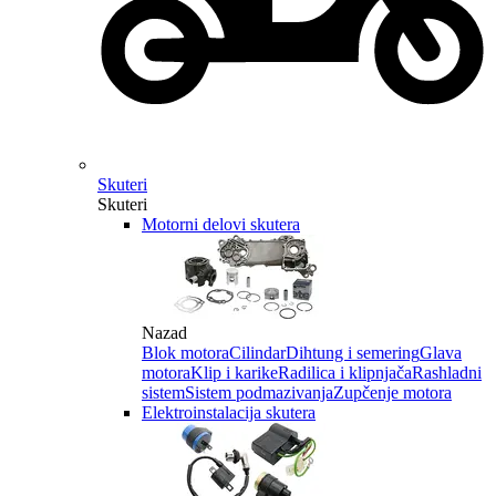
Skuteri
Skuteri
Motorni delovi skutera
Nazad
Blok motora
Cilindar
Dihtung i semering
Glava
motora
Klip i karike
Radilica i klipnjača
Rashladni
sistem
Sistem podmazivanja
Zupčenje motora
Elektroinstalacija skutera