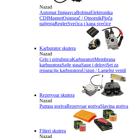
Nazad
Automat žmigavca
Bobina
Elektronika
CDI
Magnet
Osigurač / Otpornik
Ploča
paljenja
Regler
Svećica i kapa svećice
Karburator skutera
Nazad
Grlo i prirubnica
Karburatori
Membrana
karburatora
Sajle gasa
Saug i delovi
Set za
reparaciju karburatora
Usisni / Lamelni ventil
Rezervoar skutera
Nazad
Pumpa goriva
Rezervoar goriva
Slavina goriva
Filteri skutera
Nazad