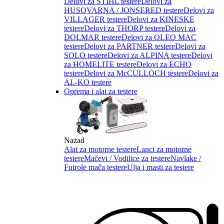
Delovi za STIHL testere
Delovi za
HUSQVARNA / JONSERED testere
Delovi za
VILLAGER testere
Delovi za KINESKE
testere
Delovi za THORP testere
Delovi za
DOLMAR testere
Delovi za OLEO MAC
testere
Delovi za PARTNER testere
Delovi za
SOLO testere
Delovi za ALPINA testere
Delovi
za HOMELITE testere
Delovi za ECHO
testere
Delovi za McCULLOCH testere
Delovi za
AL-KO testere
Oprema i alat za testere
Nazad
Alat za motorne testere
Lanci za motorne
testere
Mačevi / Vodilice za testere
Navlake /
Futrole mača testere
Ulja i masti za testere