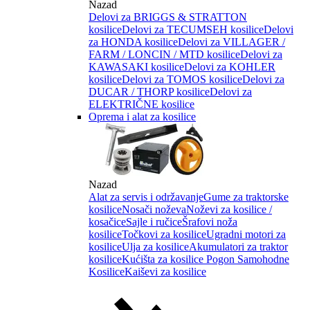
Nazad
Delovi za BRIGGS & STRATTON
kosilice
Delovi za TECUMSEH kosilice
Delovi
za HONDA kosilice
Delovi za VILLAGER /
FARM / LONCIN / MTD kosilice
Delovi za
KAWASAKI kosilice
Delovi za KOHLER
kosilice
Delovi za TOMOS kosilice
Delovi za
DUCAR / THORP kosilice
Delovi za
ELEKTRIČNE kosilice
Oprema i alat za kosilice
Nazad
Alat za servis i održavanje
Gume za traktorske
kosilice
Nosači noževa
Noževi za kosilice /
kosačice
Sajle i ručice
Šrafovi noža
kosilice
Točkovi za kosilice
Ugradni motori za
kosilice
Ulja za kosilice
Akumulatori za traktor
kosilice
Kućišta za kosilice
Pogon Samohodne
Kosilice
Kaiševi za kosilice