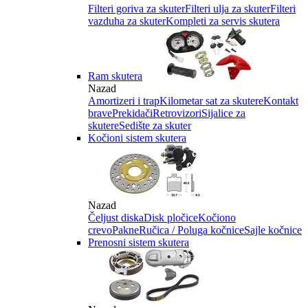
Filteri goriva za skuter
Filteri ulja za skuter
Filteri
vazduha za skuter
Kompleti za servis skutera
Ram skutera
Nazad
Amortizeri i trap
Kilometar sat za skutere
Kontakt
brave
Prekidači
Retrovizori
Sijalice za
skutere
Sedište za skuter
Kočioni sistem skutera
Nazad
Čeljust diska
Disk pločice
Kočiono
crevo
Pakne
Ručica / Poluga kočnice
Sajle kočnice
Prenosni sistem skutera