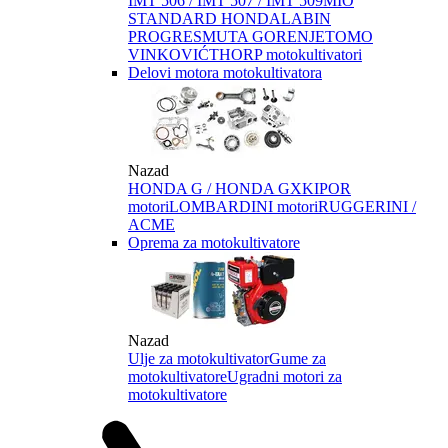
IMT 506 / IMT 507 / IMT 509
MIO
STANDARD HONDA
LABIN
PROGRES
MUTA GORENJE
TOMO
VINKOVIĆ
THORP motokultivatori
Delovi motora motokultivatora
Nazad
HONDA G / HONDA GX
KIPOR
motori
LOMBARDINI motori
RUGGERINI /
ACME
Oprema za motokultivatore
Nazad
Ulje za motokultivator
Gume za
motokultivatore
Ugradni motori za
motokultivatore