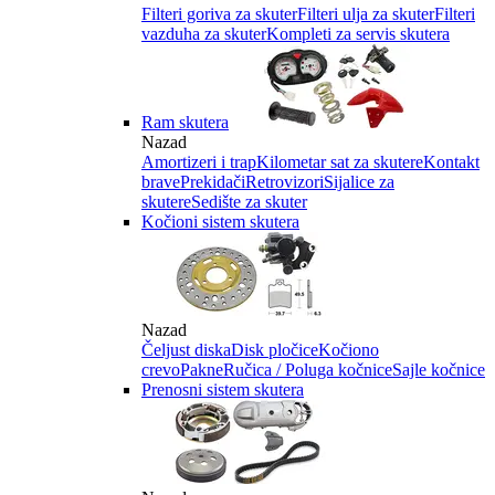
Filteri goriva za skuter
Filteri ulja za skuter
Filteri
vazduha za skuter
Kompleti za servis skutera
Ram skutera
Nazad
Amortizeri i trap
Kilometar sat za skutere
Kontakt
brave
Prekidači
Retrovizori
Sijalice za
skutere
Sedište za skuter
Kočioni sistem skutera
Nazad
Čeljust diska
Disk pločice
Kočiono
crevo
Pakne
Ručica / Poluga kočnice
Sajle kočnice
Prenosni sistem skutera