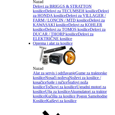
Nazad
Delovi za BRIGGS & STRATTON
kosilice
Delovi za TECUMSEH kosilice
Delovi
za HONDA kosilice
Delovi za VILLAGER /
FARM / LONCIN / MTD kosilice
Delovi za
KAWASAKI kosilice
Delovi za KOHLER
kosilice
Delovi za TOMOS kosilice
Delovi za
DUCAR / THORP kosilice
Delovi za
ELEKTRIČNE kosilice
Oprema i alat za kosilice
Nazad
Alat za servis i održavanje
Gume za traktorske
kosilice
Nosači noževa
Noževi za kosilice /
kosačice
Sajle i ručice
Šrafovi noža
kosilice
Točkovi za kosilice
Ugradni motori za
kosilice
Ulja za kosilice
Akumulatori za traktor
kosilice
Kućišta za kosilice
Pogon Samohodne
Kosilice
Kaiševi za kosilice