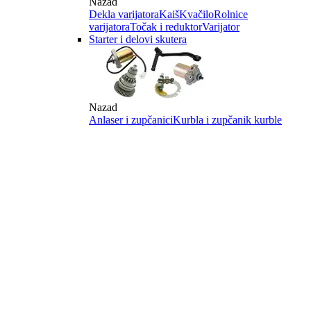
Nazad
Dekla varijatora
Kaiš
Kvačilo
Rolnice
varijatora
Točak i reduktor
Varijator
Starter i delovi skutera
Nazad
Anlaser i zupčanici
Kurbla i zupčanik kurble