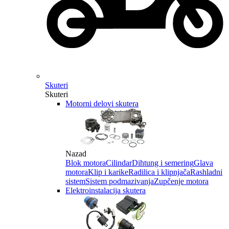
Skuteri
Skuteri
Motorni delovi skutera
Nazad
Blok motora
Cilindar
Dihtung i semering
Glava
motora
Klip i karike
Radilica i klipnjača
Rashladni
sistem
Sistem podmazivanja
Zupčenje motora
Elektroinstalacija skutera