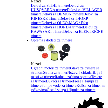
Nazad
Delovi za STIHL trimere
Delovi za
HUSQVARNA trimere
Delovi za VILLAGER
trimere
Delovi za DEMON trimere
Delovi za
KINESKE trimere
Delovi za THORP
trimere
Delovi za OLEO-MAC / Efco
trimere
Delovi za HONDA trimere
Delovi za
KAWASAKI trimere
Delovi za ELEKTRIČNE
trimere
Oprema i dodaci za trimere
Nazad
Ugradni motori za trimere
Glave za trimere sa
strunom
Struna za trimer
Noževi i cirkulari
Ulja i
masti za trimere
Radna i zaštitna oprema
Testere
za trimere
Duvači za trimere
Freze i Tarupi za
trimere
Pumpe vode za trimere
Kolica za trimer na
točkovima
Čistač snega i šljunka za trimere