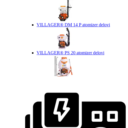
VILLAGER® DM 14 P atomizer delovi
VILLAGER® PS 20 atomizer delovi