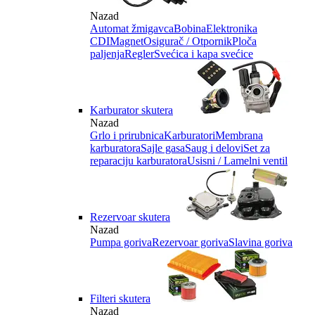
Nazad
Automat žmigavca
Bobina
Elektronika
CDI
Magnet
Osigurač / Otpornik
Ploča
paljenja
Regler
Svećica i kapa svećice
Karburator skutera
Nazad
Grlo i prirubnica
Karburatori
Membrana
karburatora
Sajle gasa
Saug i delovi
Set za
reparaciju karburatora
Usisni / Lamelni ventil
Rezervoar skutera
Nazad
Pumpa goriva
Rezervoar goriva
Slavina goriva
Filteri skutera
Nazad