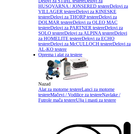
Delovi za STIHL testere
Delovi za
HUSQVARNA / JONSERED testere
Delovi za
VILLAGER testere
Delovi za KINESKE
testere
Delovi za THORP testere
Delovi za
DOLMAR testere
Delovi za OLEO MAC
testere
Delovi za PARTNER testere
Delovi za
SOLO testere
Delovi za ALPINA testere
Delovi
za HOMELITE testere
Delovi za ECHO
testere
Delovi za McCULLOCH testere
Delovi za
AL-KO testere
Oprema i alat za testere
Nazad
Alat za motorne testere
Lanci za motorne
testere
Mačevi / Vodilice za testere
Navlake /
Futrole mača testere
Ulja i masti za testere